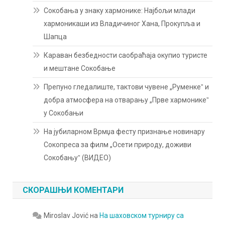
Сокобања у знаку хармонике: Најбољи млади
хармоникаши из Владичиног Хана, Прокупља и
Шапца
Караван безбедности саобраћаја окупио туристе
и мештане Сокобање
Препуно гледалиште, тактови чувене „Руменкеˮ и
добра атмосфера на отварању „Прве хармоникеˮ
у Сокобањи
На јубиларном Врмџа фесту признање новинару
Сокопреса за филм „Осети природу, доживи
Сокобањуˮ (ВИДЕО)
СКОРАШЊИ КОМЕНТАРИ
Miroslav Jović
на
На шаховском турниру са