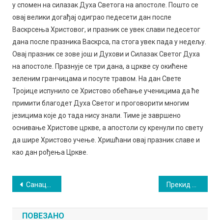
у спомен на силазак Духа Светога на апостоле. Пошто се
овај велики догађај одиграо педесети дан после
Васкрсења Христовог, и празник се увек слави педесетог
дана после празника Васкрса, па стога увек пада у недељу.
Овај празник се зове још и Духови и Силазак Светог Духа
на апостоле. Празнује се три дана, а цркве су окићене
зеленим гранчицама и посуте травом. На дан Свете
Тројице испунило се Христово обећање ученицима да ће
примити благодет Духа Светог и проговорити многим
језицима које до тада нису знали. Тиме је завршено
оснивање Христове цркве, а апостоли су кренули по свету
да шире Христово учење. Хришћани овај празник славе и
као дан рођења Цркве.
Кретање
Санација квара на водоводној мрежи
Прекид у водоснабдевању
чланка
ПОВЕЗАНО