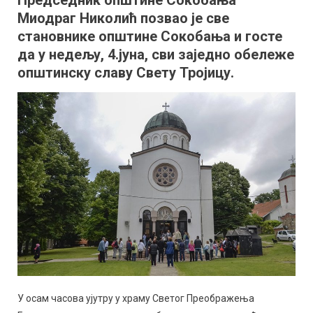
Председник општине Сокобања
обеле
Миодраг Николић позвао је све
општин
славе
становнике општине Сокобања и госте
Свете
да у недељу, 4.јуна, сви заједно обележе
Тројиц
општинску славу Свету Тројицу.
У осам часова ујутру у храму Светог Преображења