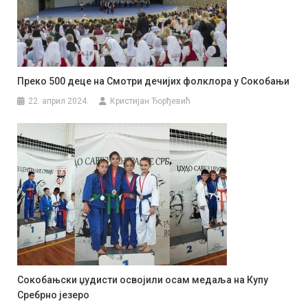
Преко 500 деце на Смотри дечијих фолклора у Сокобањи
22. април 2024.
Кристијан Ђорђевић
Сокобањски џудисти освојили осам медаља на Купу
Сребрно језеро