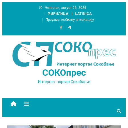
Skip
Четвртак, август 06, 2026
to
ЋИРИЛИЦА
LATINICA
content
Преузми мобилну апликацију
СОКОпрес
Интернет портал Сокобање
site mode button