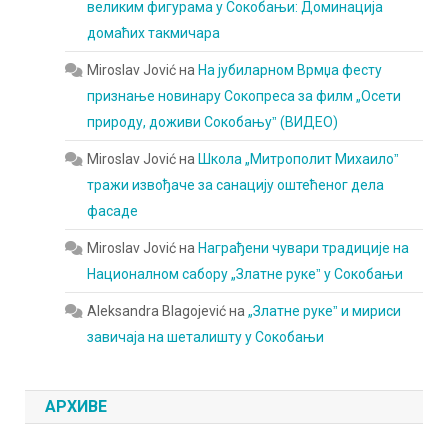
великим фигурама у Сокобањи: Доминација
домаћих такмичара
Miroslav Jović
на
На јубиларном Врмџа фесту
признање новинару Сокопреса за филм „Осети
природу, доживи Сокобањуˮ (ВИДЕО)
Miroslav Jović
на
Школа „Митрополит Михаилоˮ
тражи извођаче за санацију оштећеног дела
фасаде
Miroslav Jović
на
Награђени чувари традиције на
Националном сабору „Златне рукеˮ у Сокобањи
Aleksandra Blagojević
на
„Златне рукеˮ и мириси
завичаја на шеталишту у Сокобањи
АРХИВЕ