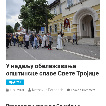
У недељу обележавање
општинске славе Свете Тројице
Друштво
Катарина Петровић
on
1. јун 2023.
Leave a Comment
У
недељ