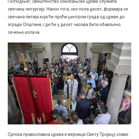
Господњег, свештенство сокобањске цркве служиће
свечану литургију. Након тога, око пола десет, формира се
свечана литија која ће проћи центром града од цркве до
зграде Општине, где ће у десет часова бити обављено
сечење колача.
Српска православна црква и верници Свету Тројицу славе