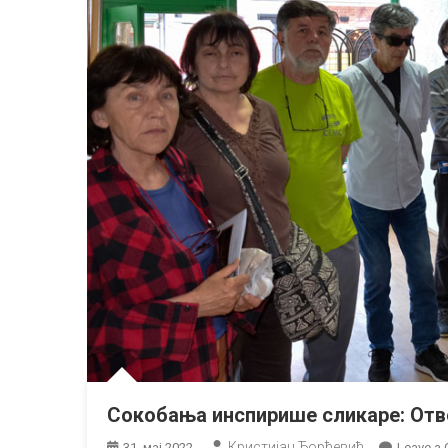
Сокобања инспирише сликаре: Отво
Кристијан Ђорђевић
31. мај 2022.
Leave a