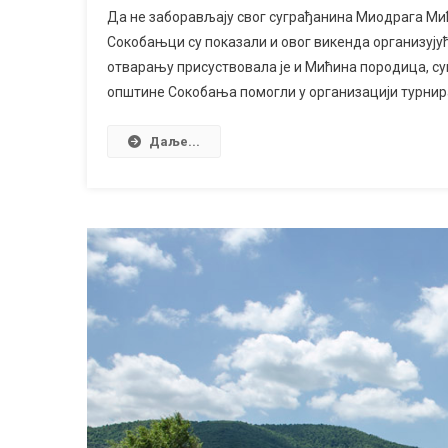
Да не заборављају свог суграђанина Миодрага Мићу 
Сокобањци су показали и овог викенда организују
отварању присуствовала је и Мићина породица, суп
општине Сокобања помогли у организацији турнира
Даље...