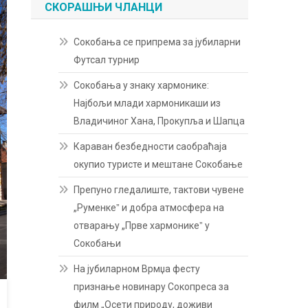
СКОРАШЊИ ЧЛАНЦИ
Сокобања се припрема за јубиларни
Футсал турнир
Сокобања у знаку хармонике:
Најбољи млади хармоникаши из
Владичиног Хана, Прокупља и Шапца
Караван безбедности саобраћаја
окупио туристе и мештане Сокобање
Препуно гледалиште, тактови чувене
„Руменкеˮ и добра атмосфера на
отварању „Прве хармоникеˮ у
Сокобањи
На јубиларном Врмџа фесту
признање новинару Сокопреса за
филм „Осети природу, доживи