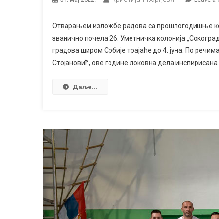
Отварањем изложбе радова са прошлогодишње колон
званично почела 26. Уметничка колонија „Сокоград
градова широм Србије трајаће до 4. јуна. По речи
Стојановић, ове године локовна дела инспирисана
Даље...