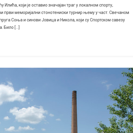
први
Илића, који је оставио значајан траг у локалном спорту,
Мићин
ћи први меморијални стонотениски турнир њему у част. Свечаном
турнир:
руга Соња и синови Јовица и Никола, који су Спортском савезу
Најбољи
. Било […]
Новак
и
Ратко