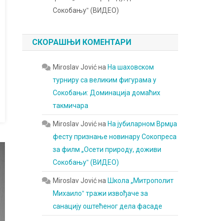
Сокобањуˮ (ВИДЕО)
СКОРАШЊИ КОМЕНТАРИ
Miroslav Jović
на
На шаховском
турниру са великим фигурама у
Сокобањи: Доминација домаћих
такмичара
Miroslav Jović
на
На јубиларном Врмџа
фесту признање новинару Сокопреса
за филм „Осети природу, доживи
Сокобањуˮ (ВИДЕО)
Miroslav Jović
на
Школа „Митрополит
Михаилоˮ тражи извођаче за
санацију оштећеног дела фасаде