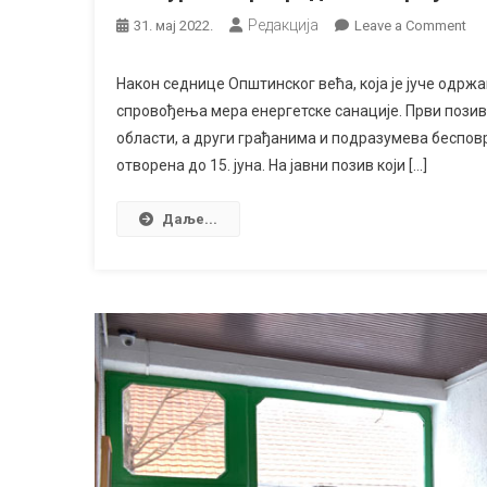
Редакција
on
31. мај 2022.
Leave a Comment
Ко
за
Након седнице Општинског већа, која је јуче одрж
пр
спровођења мера енергетске санације. Први позив 
и
области, а други грађанима и подразумева беспов
гра
отворена до 15. јуна. На јавни позив који […]
Ен
сан
Даље...
обј
у
Со