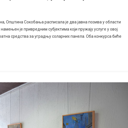
нкурс
ана, Општина Сокобања расписала је два јавна позива у области
ивреднике
намењен је привредним субјектима који пружају услуге у овој
ратна средства за уградњу соларних панела. Оба конкурса биће
ђане:
ергетска
ација
еката
кобањи