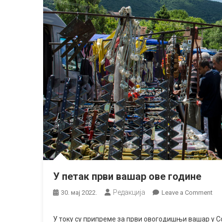
У петак први вашар ове године
Редакција
on
30. мај 2022.
Leave a Comment
У
пе
У току су припреме за први овогодишњи вашар у Сок