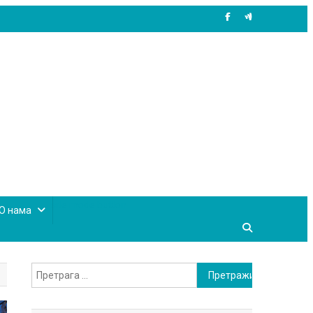
site mode button
О нама
Претрага
за: