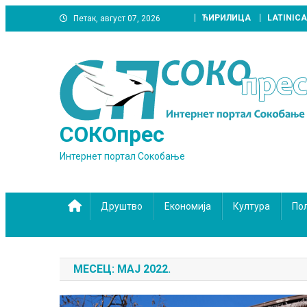
Skip
ЋИРИЛИЦА
LATINICA
Петак, август 07, 2026
to
content
СОКОпрес
Интернет портал Сокобање
Друштво
Економија
Култура
По
МЕСЕЦ:
МАЈ 2022.