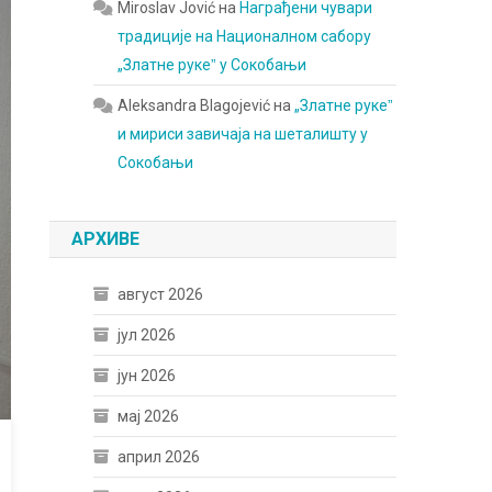
Miroslav Jović
на
Награђени чувари
традиције на Националном сабору
„Златне рукеˮ у Сокобањи
Aleksandra Blagojević
на
„Златне рукеˮ
и мириси завичаја на шеталишту у
Сокобањи
АРХИВЕ
август 2026
јул 2026
јун 2026
мај 2026
април 2026