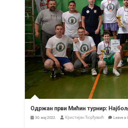
Одржан први Мићин турнир: Најбољ
Кристијан Ђорђевић
30. мај 2022.
Leave a