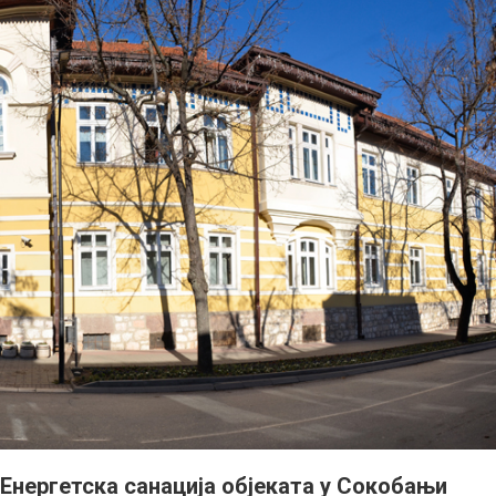
 Енергетска санација објеката у Сокобањи