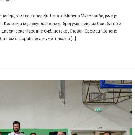
Сокобања
инспирише
ије, у малој галерији Легата Милуна Митровића, јуче је
сликаре:
ˮ. Колонија која окупља велики број уметника из Сокобање и
Отворена
ма директорке Народне библиотеке „Стеван Сремацˮ Јелене
26.
 бањом ствараће осам уметника из […]
Колонија
„Сокоградˮ