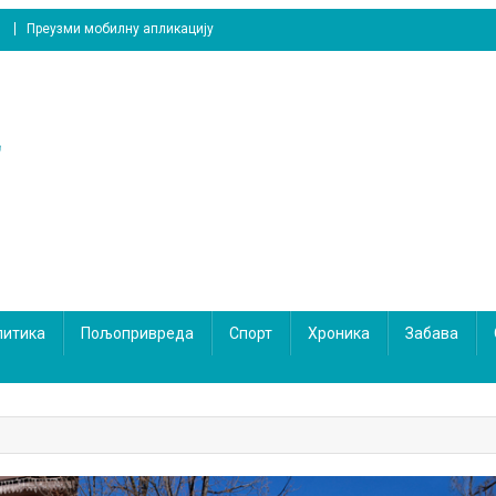
Преузми мобилну апликацију
литика
Пољопривреда
Спорт
Хроника
Забава