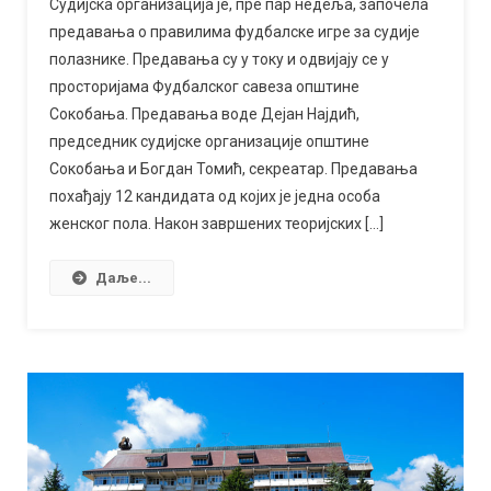
Судијска организација је, пре пар недеља, започела
полазника
предавања о правилима фудбалске игре за судије
школе
полазнике. Предавања су у току и одвијају се у
за
просторијама Фудбалског савеза општине
фудбалске
Сокобања. Предавања воде Дејан Најдић,
судије
председник судијске организације општине
Сокобања и Богдан Томић, секреатар. Предавања
похађају 12 кандидата од којих је једна особа
женског пола. Након завршених теоријских […]
Даље...