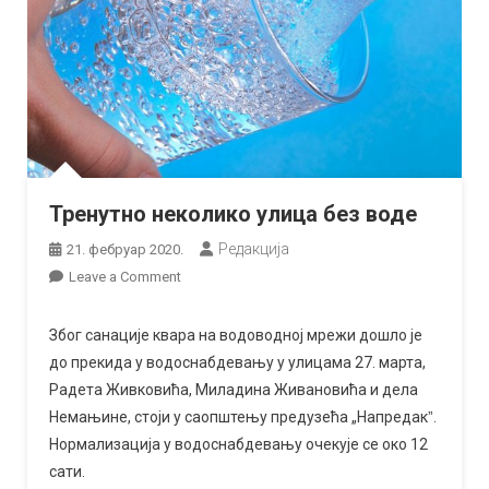
Тренутно неколико улица без воде
Редакција
21. фебруар 2020.
on
Leave a Comment
Тренутно
неколико
Због санације квара на водоводној мрежи дошло је
улица
до прекида у водоснабдевању у улицама 27. марта,
без
Радета Живковића, Миладина Живановића и дела
воде
Немањине, стоји у саопштењу предузећа „Напредакˮ.
Нормализација у водоснабдевању очекује се око 12
сати.