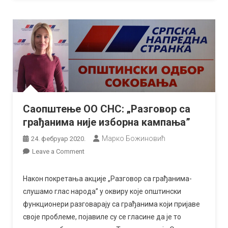
Саопштење ОО СНС: „Разговор са
грађанима није изборна кампања”
Марко Божиновић
24. фебруар 2020.
on
Leave a Comment
Саопштење
ОО
Након покретања акције „Разговор са грађанима-
СНС:
слушамо глас народа” у оквиру које општински
„Разговор
функционери разговарају са грађанима који пријаве
са
своје проблеме, појавиле су се гласине да је то
грађанима