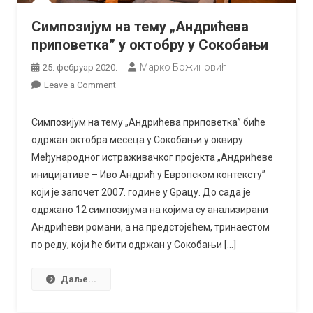
Симпозијум на тему „Андрићева
приповетка” у октобру у Сокобањи
Марко Божиновић
25. фебруар 2020.
on
Leave a Comment
Симпозијум
на
Симпозијум на тему „Андрићева приповетка” биће
тему
одржан октобра месеца у Сокобањи у оквиру
„Андрићева
Међународног истраживачког пројекта „Андрићеве
приповетка”
иницијативе – Иво Андрић у Европском контексту”
у
који је започет 2007. године у Gрацу. До сада је
октобру
одржано 12 симпозијума на којима су анализирани
у
Андрићеви романи, а на предстојећем, тринаестом
Сокобањи
по реду, који ће бити одржан у Сокобањи […]
Даље...