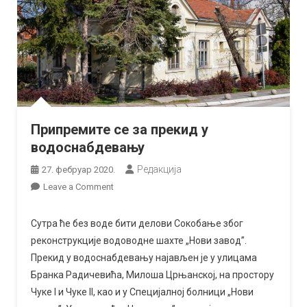
Припремите се за прекид у
водоснабдевању
Редакција
27. фебруар 2020.
on
Leave a Comment
Припремите
се
Сутра ће без воде бити делови Сокобање због
за
реконструкције водоводне шахте „Нови завод”.
прекид
Прекид у водоснабдевању најављен је у улицама
у
Бранка Радичевића, Милоша Црњанској, на простору
водоснабдевању
Чуке I и Чуке II, као и у Специјалној болници „Нови