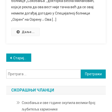
болнице „Сокобања”, докторка Весна Милановић,
у
која је рекла да ова вест није тачна већ да се овај
Специјалној
немили догађај догодио у Специјалној болници
болници
„Озрен” на Озрену. ̶ Ова […]
„Сокобања”
Даље...
Кретање
Старији чланци
чланака
Претрага
за:
СКОРАШЊИ ЧЛАНЦИ
Сокобања и ове године окупила велики број
љубитеља хармонике