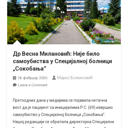
Др Весна Милановић: Није било
самоубиства у Специјалној болници
„Сокобања”
Марко Божиновић
18. фебруар 2020.
on
Leave a Comment
Др
Весна
Претходних дана у медијима се појавила нетачна
Милановић:
вест да је пацијент са иницијалима Р.С. (69) извршио
Није
самоубиство у Специјалној болници „Сокобања”.
било
Нашој редакцији се обратила директорка Специјалне
самоубиства