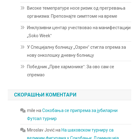
Високе темепратуре носе ризик од прегревања
организма: Препознајте симптоме на време
Инклузивни центар учествовао на манифестацији
„Soko Weekˮ
У Специјалну болницу „Озренˮ стигла опрема за
нову онколошку дневну болницу
Победник „Прве хармоникеˮ: За ово сам се
спремао
СКОРАШЊИ КОМЕНТАРИ
mile
на
Сокобања се припрема за јубиларни
Футсал турнир
Miroslav Jović
на
На шаховском турниру са
великим фигурама у Сокобањи: Доминација