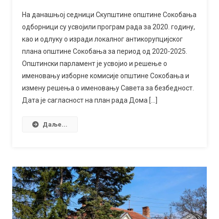
се
На данашњој седници Скупштине општине Сокобања
одрекли
одборници су усвојили програм рада за 2020. годину,
дневница
као и одлуку о изради локалног антикорупцијског
за
плана општине Сокобања за период од 2020-2025.
помоћ
Општински парламент је усвојио и решење о
породици
именовању изборне комисије општине Сокобања и
из
измену решења о именовању Савета за безбедност.
Николинца
Дата је сагласност на план рада Дома […]
Даље...