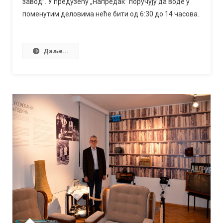
завод”. У предузећу „Напредак” поручују да воде у
поменутим деловима неће бити од 6:30 до 14 часова.
Даље...