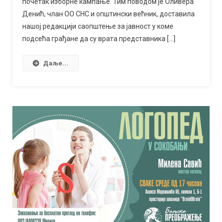
почетак изборне кампање. Тим поводом је Оливера
није
Денић, члан ОО СНС и општински већник, доставила
изборна
нашој редакцији саопштење за јавност у коме
кампања”
подсећа грађане да су врата представника […]
Даље...