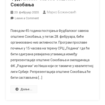
Сокобања
Марко Божиновић
20. фебруар 2020.
on
Leave a Comment
Прослава
45
Поводом 45 година постојања Фудбалског савеза
година
општине Сокобања, у петак 28. фебруара, биће
постојања
организовано низ активности. Програм прославе
Фудбалског
почиње у 15 часова на терену СРЦ „Подинаˮ где ће
савеза
бити одиграна ревијална утакмица између
општине
репрезентације општине Сокобања и омладинаца
Сокобања
ФК „Радничкиˮ из Ниша који се такмиче у квалитетној
лиги Србије. Репрезентација општине Сокобања ће
бити састављена […]
Даље...