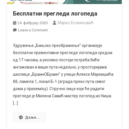
Бесплатни прегледи логопеда
Марко Божиновић
24. фебруар 2020.
on
Leave a Comment
Бесплатни
прегледи
Удружење „Бањско преображење” организује
логопеда
бесплатне превентивне прегледе логопеда средом
од 17 часова, а уколико постоји потреба биће
ангажован и више пута недељно, у просторијама
школице „БраинОБраин” у улици Алексе Маркишића
бб, ламела 1, локал Б-1 (зграда преко пута сивог
дома у приземљу). Стручно лице које ће радити
прегледе је Милена Савић мастер логопед из Ниша.
[…]
Даље...