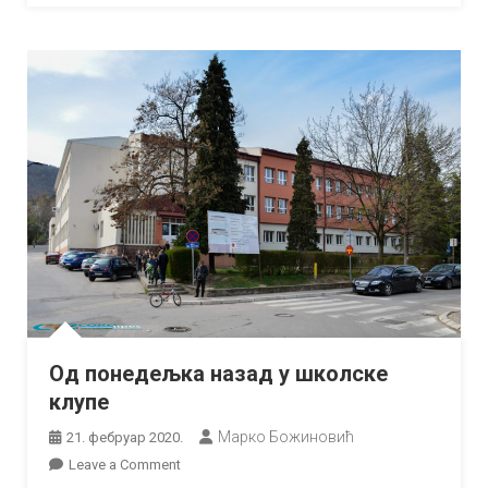
Од понедељка назад у школске
клупе
Марко Божиновић
21. фебруар 2020.
on
Leave a Comment