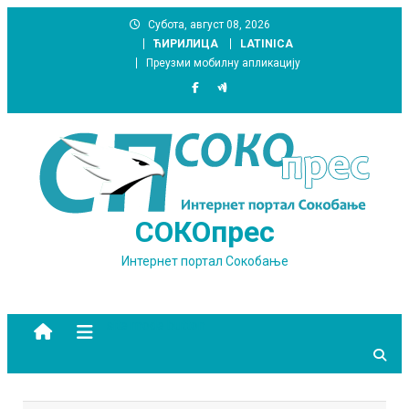
Skip
Субота, август 08, 2026
to
ЋИРИЛИЦА
LATINICA
content
Преузми мобилну апликацију
СОКОпрес
Интернет портал Сокобање
site mode button