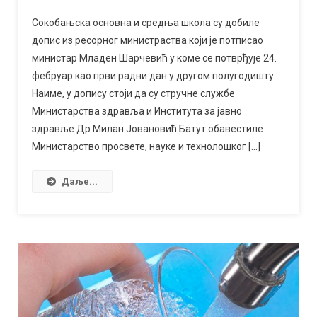
Од
понедељка
Сокобањска основна и средња школа су добиле
назад
допис из ресорног министраства који је потписао
у
министар Младен Шарчевић у коме се потврђује 24.
школске
фебруар као први радни дан у другом полугодишту.
клупе
Наиме, у допису стоји да су стручне службе
Министарства здравља и Института за јавно
здравље Др Милан Јовановић Батут обавестиле
Министарство просвете, науке и технолошког […]
Даље...