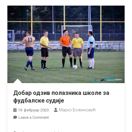
Добар одзив полазника школе за
фудбалске судије
Марко Божиновић
19. фебруар 2020.
on
Leave a Comment
Добар
одзив