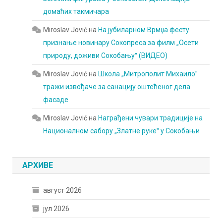
домаћих такмичара
Miroslav Jović
на
На јубиларном Врмџа фесту
признање новинару Сокопреса за филм „Осети
природу, доживи Сокобањуˮ (ВИДЕО)
Miroslav Jović
на
Школа „Митрополит Михаилоˮ
тражи извођаче за санацију оштећеног дела
фасаде
Miroslav Jović
на
Награђени чувари традиције на
Националном сабору „Златне рукеˮ у Сокобањи
АРХИВЕ
август 2026
јул 2026