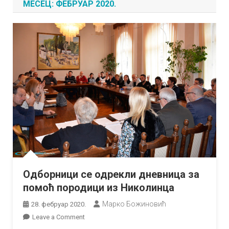
МЕСЕЦ:
ФЕБРУАР 2020.
Одборници се одрекли дневница за
помоћ породици из Николинца
Марко Божиновић
28. фебруар 2020.
on
Leave a Comment
Одборници