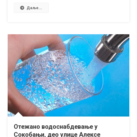
Даље...
Отежано водоснабдевање у
Сокобањи, део улице Алексе