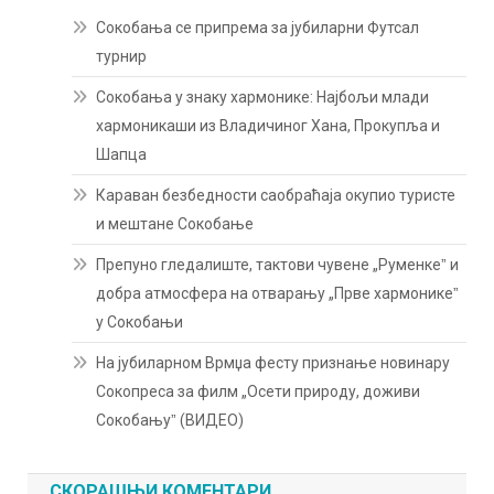
Сокобања се припрема за јубиларни Футсал
турнир
Сокобања у знаку хармонике: Најбољи млади
хармоникаши из Владичиног Хана, Прокупља и
Шапца
Караван безбедности саобраћаја окупио туристе
и мештане Сокобање
Препуно гледалиште, тактови чувене „Руменкеˮ и
добра атмосфера на отварању „Прве хармоникеˮ
у Сокобањи
На јубиларном Врмџа фесту признање новинару
Сокопреса за филм „Осети природу, доживи
Сокобањуˮ (ВИДЕО)
СКОРАШЊИ КОМЕНТАРИ