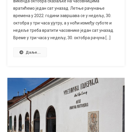
викенда октобра сказаљке на часовницима
сат
вратићемо један сат уназад. Летње рачунање
дуже
времена у 2022. години завршава се у недељу, 30.
октобра у три часа ујутру, а у ноћи између суботе и
недеље треба вратити часовнике један сат уназад.
Време у три часа у недељу, 30. октобра рачуна […]
Даље...