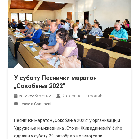
У суботу Песнички маратон
„Сокобања 2022”
Катарина Петровић
26. октобар 2022.
on
Leave a Comment
У
суботу
Песнички маратон „Сокобања 2022” у организацији
Песнички
Удружења књижевника „Стојан Живадиновић” биће
маратон
одржан у суботу 29. октобра у великој сали