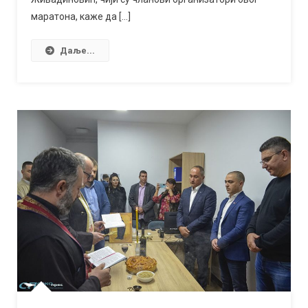
маратона, каже да […]
Даље...