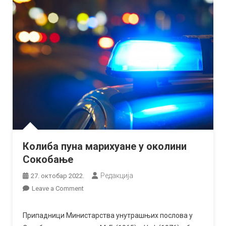
Колиба пуна марихуане у околини
Сокобање
Редакција
27. октобар 2022.
on
Leave a Comment
Колиба
пуна
Припадници Министарства унутрашњих послова у
марихуане