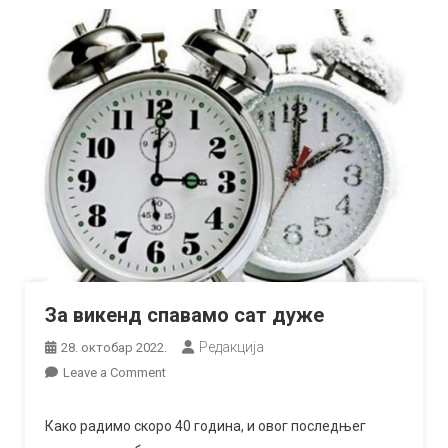
За викенд спавамо сат дуже
Редакција
28. октобар 2022.
on
Leave a Comment
За
викенд
Како радимо скоро 40 година, и овог последњег
спавамо