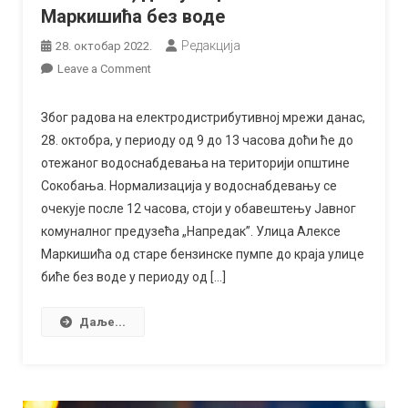
Маркишића без воде
Редакција
28. октобар 2022.
on
Leave a Comment
Отежано
водоснабдевање
Због радова на електродистрибутивној мрежи данас,
у
28. октобра, у периоду од 9 до 13 часова доћи ће до
Сокобањи,
отежаног водоснабдевања на територији општине
део
Сокобања. Нормализација у водоснабдевању се
улице
очекује после 12 часова, стоји у обавештењу Јавног
Алексе
комуналног предузећа „Напредак”. Улица Алексе
Маркишића
Маркишића од старе бензинске пумпе до краја улице
без
биће без воде у периоду од […]
воде
Даље...