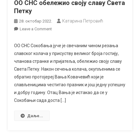
ОО СНС обележио своју славу Света
Петку
Катарина Петровић
28. октобар 2022.
on
Leave a Comment
ОО
СНС
ОО СНС Сокобања јуче је свечаним чином резања
обележио
славског колача у присуству великог броја гостију,
своју
чланова странке и пријатеља, обележио своју славу
славу
Света Петку. Након сечења колача, окупљенима се
Света
обратио протојереј Вања Ковачевић који је
Петку
слављеницима честитао празник и још једну успешну
и добру годину. Отац Вања је истакао да се у
Сокобањи сада доста […]
Даље...