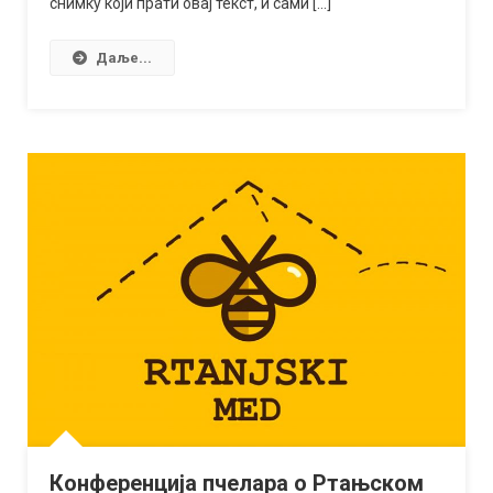
снимку који прати овај текст, и сами […]
песма
хрватског
академика
Даље...
Конференција пчелара о Ртањском