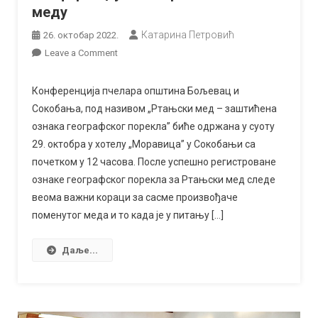
меду
Катарина Петровић
26. октобар 2022.
on
Leave a Comment
Конференција
пчелара
Конференција пчелара општина Бољевац и
о
Сокобања, под називом „Ртањски мед – заштићена
Ртањском
ознака географског порекла” биће одржана у суоту
меду
29. октобра у хотелу „Моравица” у Сокобањи са
почетком у 12 часова. После успешно регистроване
ознаке географског порекла за Ртањски мед следе
веома важни кораци за сасме произвођаче
поменутог меда и то када је у питању […]
Даље...