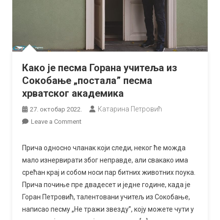
Како је песма Горана учитеља из
Сокобање „постала” песма
хрватског академика
Катарина Петровић
27. октобар 2022.
on
Leave a Comment
Како
је
Прича односно чланак који следи, неког ће можда
песма
мало изнервирати због неправде, али свакако има
Горана
срећан крај и собом носи пар битних животних поука.
учитеља
Прича почиње пре двадесет и једне године, када је
из
Горан Петровић, талентовани учитељ из Сокобање,
Сокобање
написао песму „Не тражи звезду”, коју можете чути у
„постала”