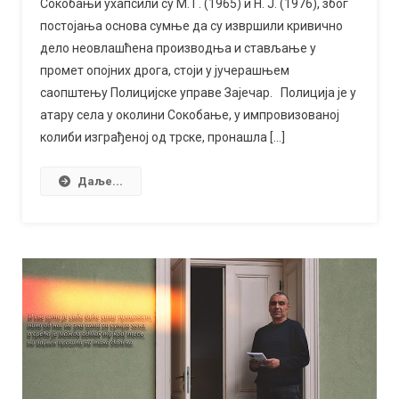
Сокобањи ухапсили су М. Г. (1965) и Н. Ј. (1976), због
у
постојања основа сумње да су извршили кривично
околини
дело неовлашћена производња и стављање у
Сокобање
промет опојних дрога, стоји у јучерашњем
саопштењу Полицијске управе Зајечар. Полиција је у
атару села у околини Сокобање, у импровизованој
колиби изграђеној од трске, пронашла […]
Даље...