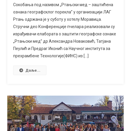
о
Сокобања под називом „Ртањски мед – заштићена
Ртањском
ознака географсклог порекла” у организацији ЛАГ
меду
Ртањ одржана је у суботу у хотелу Моравица.
Стручни део Конференције пчелара реализовали су
израђивачи елабората о заштити географске ознаке
„Ртањски мед” др Александра Новаковић, Татјана
Пеулић и Предраг Иконић са Научног института за
прехрамбене Технологије(ФИНС) из […]
Даље...