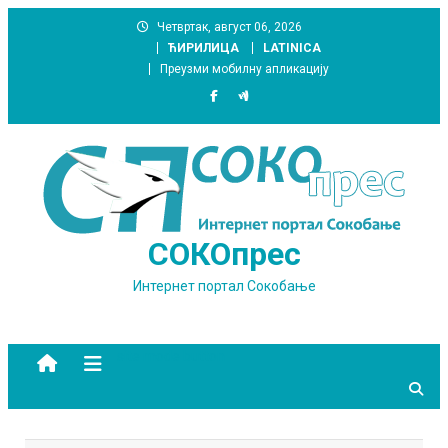
Skip
Четвртак, август 06, 2026
to
ЋИРИЛИЦА
LATINICA
content
Преузми мобилну апликацију
СОКОпрес
Интернет портал Сокобање
site mode button