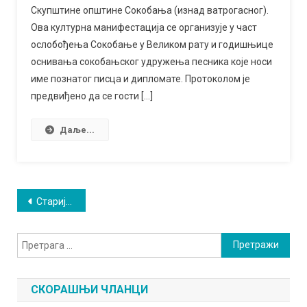
„Сокобања
Скупштине општине Сокобања (изнад ватрогасног).
2022”
Ова културна манифестација се организује у част
ослобођења Сокобање у Великом рату и годишњице
оснивања сокобањског удружења песника које носи
име познатог писца и дипломате. Протоколом је
предвиђено да се гости […]
Даље...
Кретање
Старији чланци
чланака
Претрага
за:
СКОРАШЊИ ЧЛАНЦИ