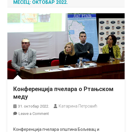
МЕСЕЦ:
ОКТОБАР 2022.
Конференција пчелара о Ртањском
меду
Катарина Петровић
31. октобар 2022.
on
Leave a Comment
Конференција
пчелара
Конференција пчелара општина Бољевац и