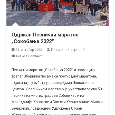
Одржан Песнички маратон
„Сокобања 2022”
Катарина Петровић
31. октобар 2022.
on
Leave a Comment
Одржан
Песнички
Песнички маратон „Сокобања 2022” и промоција
маратон
трећег Зборника песама са претходног маратона,
„Сокобања
одржана је у суботу у просторијама Иновационог
2022”
центра. У песничком маратону је учествовало око 50
песника из многих градова Србије као и из
Македоније, Хрватске и Босне и Херцеговине. Милош
Вељковић, председник Удружења Стојан
Живадиновић, чији су чланови организатори овог