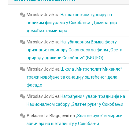
Miroslav Jović
на
На шаховском турниру са
великим фигурама у Сокобањи: Доминација
домаћих такмичара
Miroslav Jović
на
На јубиларном Врмџа фесту
признање новинару Сокопреса за филм „Осети
природу, доживи Сокобањуˮ (ВИДЕО)
Miroslav Jović
на
Школа „Митрополит Михаилоˮ
тражи извођаче за санацију оштећеног дела
фасаде
Miroslav Jović
на
Награђени чувари традиције на
Националном сабору „Златне рукеˮ у Сокобањи
Aleksandra Blagojević
на
„Златне рукеˮ и мириси
завичаја на шеталишту у Сокобањи