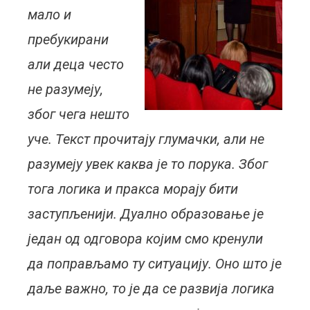
мало и
пребукирани
али деца често
не разумеју,
због чега нешто
уче. Текст прочитају глумачки, али не
разумеју увек каква је то порука. Због
тога логика и пракса морају бити
заступљенији. Дуално образовање је
један од одговора којим смо кренули
да поправљамо ту ситуацију. Оно што је
даље важно, то је да се развија логика