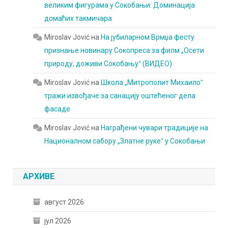
великим фигурама у Сокобањи: Доминација
домаћих такмичара
Miroslav Jović
на
На јубиларном Врмџа фесту
признање новинару Сокопреса за филм „Осети
природу, доживи Сокобањуˮ (ВИДЕО)
Miroslav Jović
на
Школа „Митрополит Михаилоˮ
тражи извођаче за санацију оштећеног дела
фасаде
Miroslav Jović
на
Награђени чувари традиције на
Националном сабору „Златне рукеˮ у Сокобањи
АРХИВЕ
август 2026
јул 2026