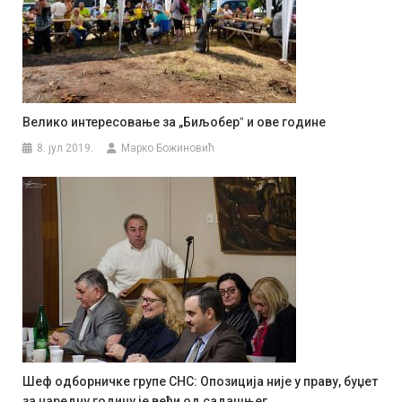
Велико интересовање за „Биљоберˮ и ове године
8. јул 2019.
Марко Божиновић
Шеф одборничке групе СНС: Опозиција није у праву, буџет
за наредну годину је већи од садашњег