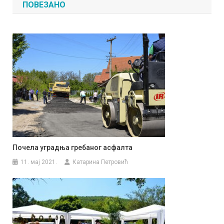
ПОВЕЗАНО
Почела уградња гребаног асфалта
11. мај 2021.
Катарина Петровић