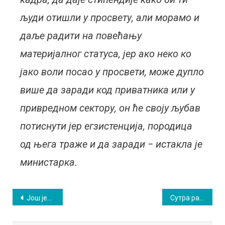
људи отишли у просвету, али морамо и
даље радити на повећању
материјалног статуса, јер ако неко ко
јако воли посао у просвети, може дупло
више да заради код приватника или у
привредном сектору, он ће своју љубав
потиснути јер егзистенција, породица
од њега траже и да заради − истакла је
министарка.
Кретање
Jош једна победа КМФ „Озрен 2018” из Сокобање
Сутра радови на водоводној мрежи
чланка