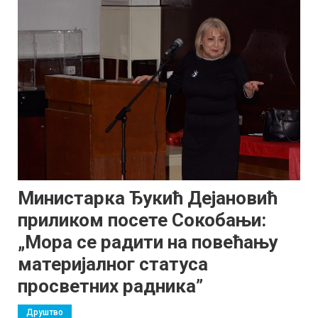
Министарка Ђукић Дејановић
приликом посете Сокобањи:
„Мора се радити на повећању
материјалног статуса
просветних радника”
Друштво