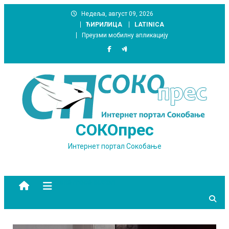
Skip
Недеља, август 09, 2026
to
ЋИРИЛИЦА
LATINICA
content
Преузми мобилну апликацију
СОКОпрес
Интернет портал Сокобање
site mode button