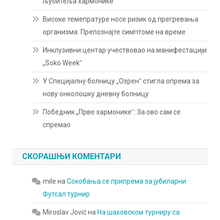
љубитеља хармонике
Високе темепратуре носе ризик од прегревања
организма: Препознајте симптоме на време
Инклузивни центар учествовао на манифестацији
„Soko Weekˮ
У Специјалну болницу „Озренˮ стигла опрема за
нову онколошку дневну болницу
Победник „Прве хармоникеˮ: За ово сам се
спремао
СКОРАШЊИ КОМЕНТАРИ
mile
на
Сокобања се припрема за јубиларни
Футсал турнир
Miroslav Jović
на
На шаховском турниру са