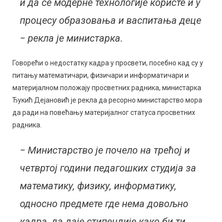
и да се модерне технологије користе и у
процесу образовања и васпитања деце
− рекла је министарка.
Говорећи о недостатку кадра у просвети, посебно кад су у
питању математичари, физичари и информатичари и
материјалном положају просветних радника, министарка
Ђукић Дејановић је рекла да ресорно министарство мора
да ради на повећању материјалног статуса просветних
радника.
− Министарство је почело на трећој и
четвртој години педагошких студија за
математику, физику, информатику,
односно предмете где нема довољно
кадра, да даје стипендије како би ти