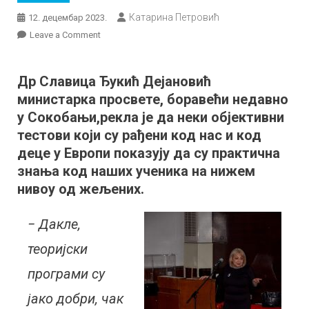
Катарина Петровић
12. децембар 2023.
on
Leave a Comment
Министарка
Ђукић
Др Славица Ђукић Дејановић
Дејановић
министарка просвете, боравећи недавно
приликом
посете
у Сокобањи,рекла је да неки објективни
Сокобањи:
тестови који су рађени код нас и код
„Мора
деце у Европи показују да су практична
се
знања код наших ученика на нижем
радити
нивоу од жељених.
на
повећању
− Дакле,
материјалног
статуса
теоријски
просветних
програми су
радника”
јако добри, чак