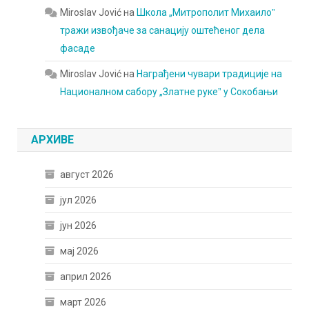
Miroslav Jović
на
Школа „Митрополит Михаилоˮ
тражи извођаче за санацију оштећеног дела
фасаде
Miroslav Jović
на
Награђени чувари традиције на
Националном сабору „Златне рукеˮ у Сокобањи
АРХИВЕ
август 2026
јул 2026
јун 2026
мај 2026
април 2026
март 2026