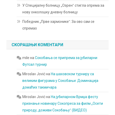
У Специјалну болницу „Озренˮ стигла опрема за
нову онколошку дневну болницу
Победник „Прве хармоникеˮ: За ово сам се
спремао
СКОРАШЊИ КОМЕНТАРИ
mile
на
Сокобања се припрема за јубиларни
Футсал турнир
Miroslav Jović
на
На шаховском турниру са
великим фигурама у Сокобањи: Доминација
домаћих такмичара
Miroslav Jović
на
На јубиларном Врмџа фесту
признање новинару Сокопреса за филм „Осети
природу, доживи Сокобањуˮ (ВИДЕО)