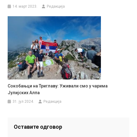
14. март 2023.
Редакција
Сокобањци на Триглаву: Уживали смо у чарима
Јулијских Алпа
31. јул 2024.
Редакција
Оставите одговор