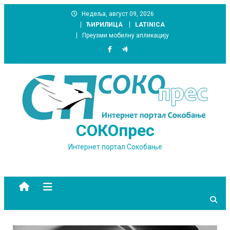
Skip
Недеља, август 09, 2026
to
ЋИРИЛИЦА
LATINICA
content
Преузми мобилну апликацију
СОКОпрес
Интернет портал Сокобање
site mode button