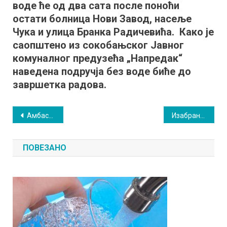
воде ће од два сата после поноћи
воде
делови
остати болница Нови Завод, насеље
Сокобање
Чука и улица Бранка Радичевића. Како је
саопштено из сокобањског Јавног
комуналног предузећа „Напредак“
наведена подручја без воде биће до
завршетка радова.
Кретање
Амбасадор Европске уније обишао Амам и разговарао са учесницима „Еразмус плусˮ програма
Изабрана Принцеза биљарица: Догађај који је симбол традиције и природе
чланка
ПОВЕЗАНО