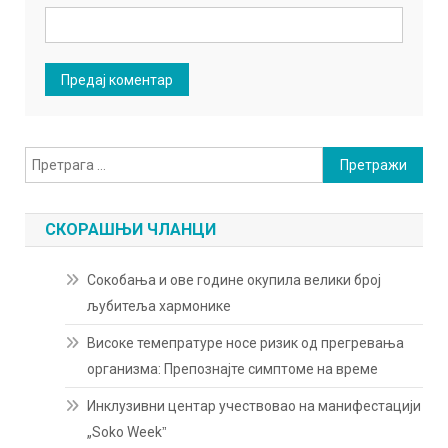
Претрага
за:
СКОРАШЊИ ЧЛАНЦИ
Сокобања и ове године окупила велики број
љубитеља хармонике
Високе темепратуре носе ризик од прегревања
организма: Препознајте симптоме на време
Инклузивни центар учествовао на манифестацији
„Soko Weekˮ