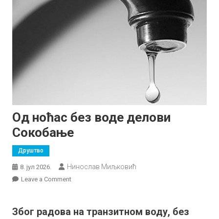
Од ноћас без воде делови
Сокобање
Друштво
Нинослав Миљковић
8. јул 2026.
on
Leave a Comment
Од
ноћас
Због радова на транзитном воду, без
без