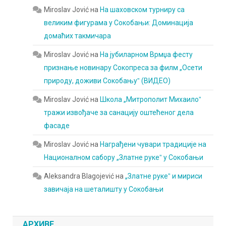
Miroslav Jović
на
На шаховском турниру са
великим фигурама у Сокобањи: Доминација
домаћих такмичара
Miroslav Jović
на
На јубиларном Врмџа фесту
признање новинару Сокопреса за филм „Осети
природу, доживи Сокобањуˮ (ВИДЕО)
Miroslav Jović
на
Школа „Митрополит Михаилоˮ
тражи извођаче за санацију оштећеног дела
фасаде
Miroslav Jović
на
Награђени чувари традиције на
Националном сабору „Златне рукеˮ у Сокобањи
Aleksandra Blagojević
на
„Златне рукеˮ и мириси
завичаја на шеталишту у Сокобањи
АРХИВЕ