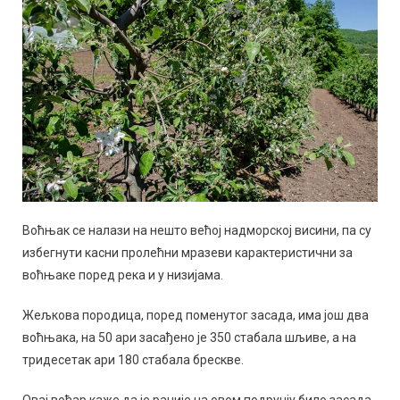
Воћњак се налази на нешто већој надморској висини, па су
избегнути касни пролећни мразеви карактеристични за
воћњаке поред река и у низијама.
Жељкова породица, поред поменутог засада, има још два
воћњака, на 50 ари засађено је 350 стабала шљиве, а на
тридесетак ари 180 стабала брескве.