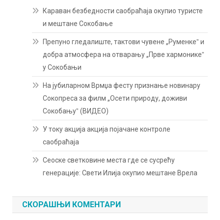
Караван безбедности саобраћаја окупио туристе
и мештане Сокобање
Препуно гледалиште, тактови чувене „Руменкеˮ и
добра атмосфера на отварању „Прве хармоникеˮ
у Сокобањи
На јубиларном Врмџа фесту признање новинару
Сокопреса за филм „Осети природу, доживи
Сокобањуˮ (ВИДЕО)
У току акција акција појачане контроле
саобраћаја
Сеоске светковине места где се сусрећу
генерације: Свети Илија окупио мештане Врела
СКОРАШЊИ КОМЕНТАРИ