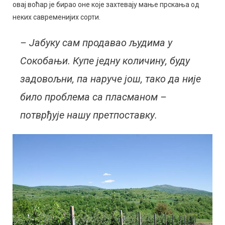
овај воћар је бирао оне које захтевају мање прскања од
неких савременијих сорти.
– Јабуку сам продавао људима у
Сокобањи. Купе једну количину, буду
задовољни, па наруче још, тако да није
било проблема са пласманом –
потврђује нашу претпоставку.