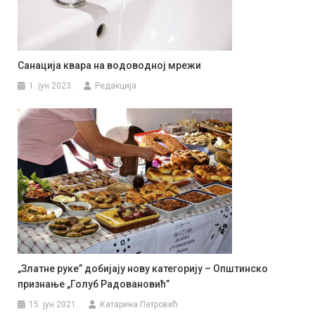
Санација квара на водоводној мрежи
1. јун 2023.
Редакција
„Златне руке” добијају нову категорију – Општинско
признање „Голуб Радовановић”
15. јун 2021.
Катарина Петровић