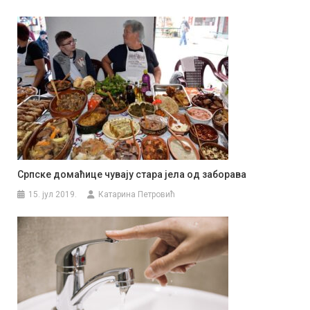
Српске домаћице чувају стара јела од заборава
15. јул 2019.
Катарина Петровић