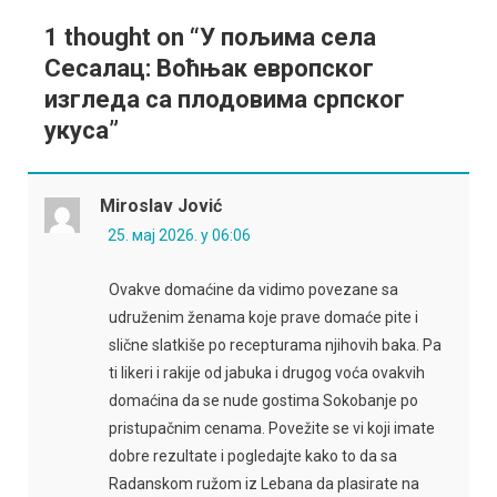
1 thought on “
У пољима села
Сесалац: Воћњак европског
изгледа са плодовима српског
укуса
”
Miroslav Jović
25. мај 2026. у 06:06
Ovakve domaćine da vidimo povezane sa
udruženim ženama koje prave domaće pite i
slične slatkiše po recepturama njihovih baka. Pa
ti likeri i rakije od jabuka i drugog voća ovakvih
domaćina da se nude gostima Sokobanje po
pristupačnim cenama. Povežite se vi koji imate
dobre rezultate i pogledajte kako to da sa
Radanskom ružom iz Lebana da plasirate na