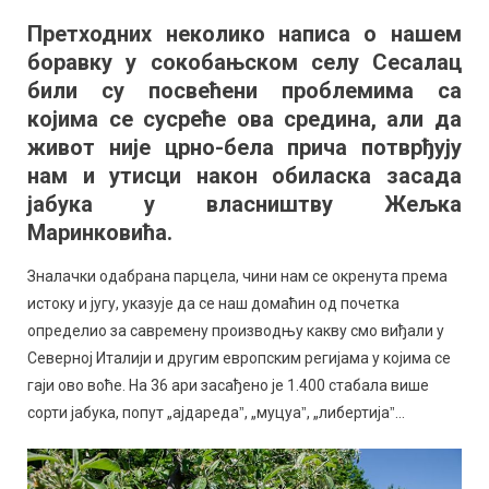
пољима
Претходних неколико написа о нашем
села
боравку у сокобањском селу Сесалац
Сесалац:
Воћњак
били су посвећени проблемима са
европск
којима се сусреће ова средина, али да
изгледа
живот није црно-бела прича потврђују
са
нам и утисци након обиласка засада
плодови
јабука у власништву Жељка
српског
Маринковића.
укуса
Зналачки одабрана парцела, чини нам се окренута према
истоку и југу, указује да се наш домаћин од почетка
определио за савремену производњу какву смо виђали у
Северној Италији и другим европским регијама у којима се
гаји ово воће. На 36 ари засађено је 1.400 стабала више
сорти јабука, попут „ајдаредаˮ, „муцуаˮ, „либертијаˮ…