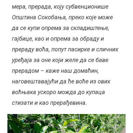
мера, прерада, коју субвенционише
Општина Сокобања, преко које може
да се купи опрема за складиштење,
гајбице, као и опрема за обраду и
прераду воћа, попут пасирке и сличних
уређаја за оне који желе да се баве
прерадом – каже наш домаћин,
наговештавајући да ће воће из ових
воћњака ускоро можда до купаца
стизати и као прерађевина.