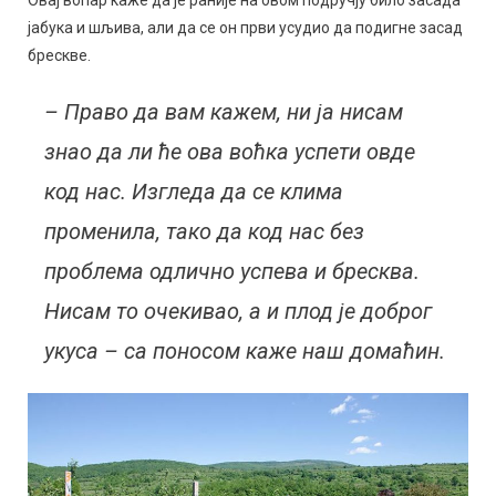
Овај воћар каже да је раније на овом подручју било засада
јабука и шљива, али да се он први усудио да подигне засад
брескве.
– Право да вам кажем, ни ја нисам
знао да ли ће ова воћка успети овде
код нас. Изгледа да се клима
променила, тако да код нас без
проблема одлично успева и бресква.
Нисам то очекивао, а и плод је доброг
укуса – са поносом каже наш домаћин.