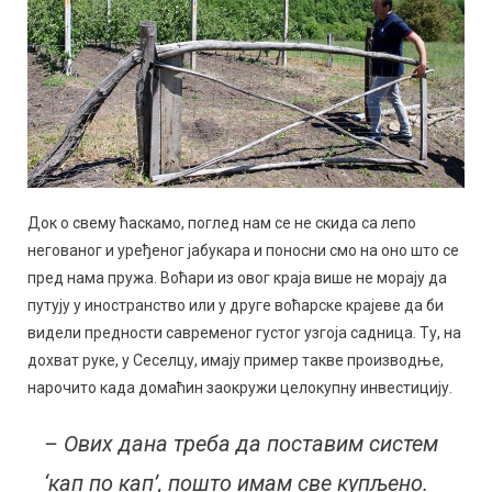
Док о свему ћаскамо, поглед нам се не скида са лепо
негованог и уређеног јабукара и поносни смо на оно што се
пред нама пружа. Воћари из овог краја више не морају да
путују у иностранство или у друге воћарске крајеве да би
видели предности савременог густог узгоја садница. Ту, на
дохват руке, у Сеселцу, имају пример такве производње,
нарочито када домаћин заокружи целокупну инвестицију.
– Ових дана треба да поставим систем
‘кап по кап’, пошто имам све купљено.