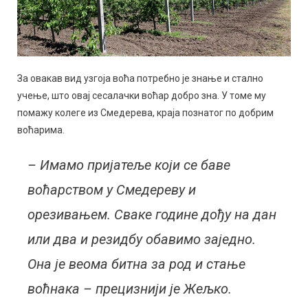
За овакав вид узгоја воћа потребно је знање и стално
учење, што овај сесалачки воћар добро зна. У томе му
помажу колеге из Смедерева, краја познатог по добрим
воћарима.
– Имамо пријатеље који се баве
воћарством у Смедереву и
орезивањем. Сваке године дођу на дан
или два и резидбу обавимо заједно.
Она је веома битна за род и стање
воћнака – прецизнији је Жељко.