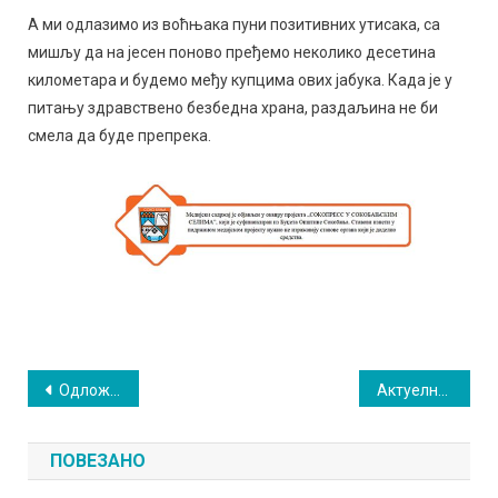
А ми одлазимо из воћњака пуни позитивних утисака, са
мишљу да на јесен поново пређемо неколико десетина
километара и будемо међу купцима ових јабука. Када је у
питању здравствено безбедна храна, раздаљина не би
смела да буде препрека.
Кретање
Одложена акција планинара „Мали ртањски врховиˮ
Актуелна тема: Јагода је права ризница здравља, али је битна и њена здравствена исправност
чланка
ПОВЕЗАНО