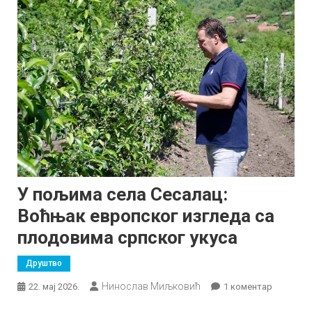
У пољима села Сесалац:
Воћњак европског изгледа са
плодовима српског укуса
Друштво
Нинослав Миљковић
на
22. мај 2026.
1 коментар
У