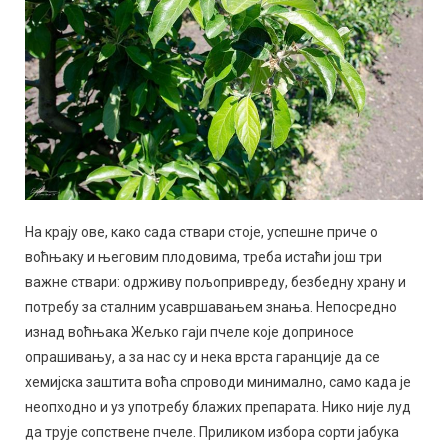
На крају ове, како сада ствари стоје, успешне приче о
воћњаку и његовим плодовима, треба истаћи још три
важне ствари: одрживу пољопривреду, безбедну храну и
потребу за сталним усавршавањем знања. Непосредно
изнад воћњака Жељко гаји пчеле које доприносе
опрашивању, а за нас су и нека врста гаранције да се
хемијска заштита воћа спроводи минимално, само када је
неопходно и уз употребу блажих препарата. Нико није луд
да трује сопствене пчеле. Приликом избора сорти јабука