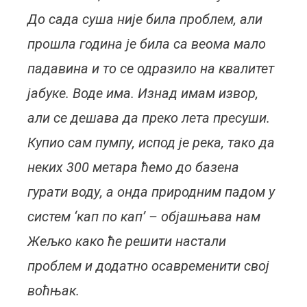
До сада суша није била проблем, али
прошла година је била са веома мало
падавина и то се одразило на квалитет
јабуке. Воде има. Изнад имам извор,
али се дешава да преко лета пресуши.
Купио сам пумпу, испод је река, тако да
неких 300 метара ћемо до базена
гурати воду, а онда природним падом у
систем ‘кап по кап’ – објашњава нам
Жељко како ће решити настали
проблем и додатно осавременити свој
воћњак.