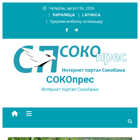
Skip
Четвртак, август 06, 2026
to
ЋИРИЛИЦА
LATINICA
content
Преузми мобилну апликацију
СОКОпрес
Интернет портал Сокобање
site mode button