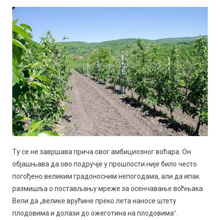
Ту се не завршава прича овог амбициозног воћара. Он
објашњава да ово подручје у прошлости није било често
погођено великим градоносним непогодама, али да ипак
размишља о постављању мреже за осенчавање воћњака.
Вели да „велике врућине преко лета наносе штету
плодовима и долази до ожеготина на плодовимаˮ.