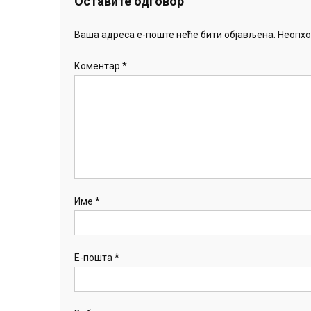
Оставите одговор
Ваша адреса е-поште неће бити објављена.
Неопхо
Коментар
*
Име
*
Е-пошта
*