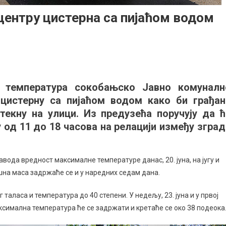
центру цистерна са пијаћом водом
х
х температура сокобањско Јавно комуналн
ратура
цистерну са пијаћом водом како би грађан
екну на улици. Из предузећа поручују да ћ
на
 од 11 до 18 часова на релацији између зград
м
да вредност максималне температуре данас, 20. јуна, на југу и
шна маса задржаће се и у наредних седам дана.
ног таласа и температура до 40 степени. У недељу, 23. јуна и у првој
ксимална температура ће се задржати и кретаће се око 38 подеока