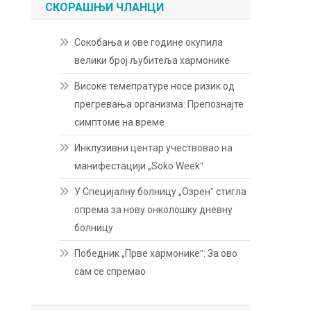
СКОРАШЊИ ЧЛАНЦИ
Сокобања и ове године окупила
велики број љубитеља хармонике
Високе темепратуре носе ризик од
прегревања организма: Препознајте
симптоме на време
Инклузивни центар учествовао на
манифестацији „Soko Weekˮ
У Специјалну болницу „Озренˮ стигла
опрема за нову онколошку дневну
болницу
Победник „Прве хармоникеˮ: За ово
сам се спремао