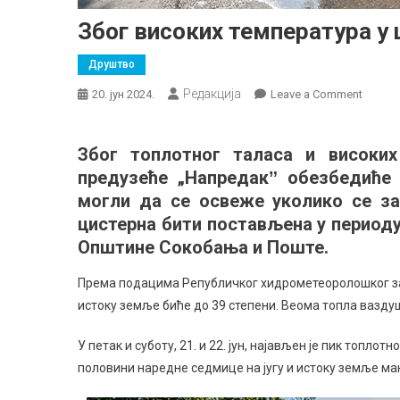
Због високих температура у 
Друштво
Редакција
on
20. јун 2024.
Leave a Comment
Због
високи
Због топлотног таласа и високи
темпе
предузеће „Напредакˮ обезбедиће 
у
центру
могли да се освеже уколико се зат
цистер
цистерна бити постављена у периоду
са
Општине Сокобања и Поште.
пијаћо
водом
Према подацима Републичког хидрометеоролошког заво
истоку земље биће до 39 степени. Веома топла вазду
У петак и суботу, 21. и 22. јун, најављен је пик топлот
половини наредне седмице на југу и истоку земље ма