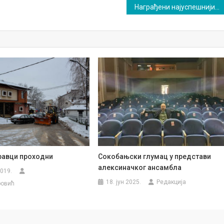
Награђени најуспешнији ученици: Уна ђак генерације, Александар најбољи спортиста
правци проходни
Сокобањски глумац у представи
алексиначког ансамбла
2019.
18. јун 2025.
Редакција
ровић