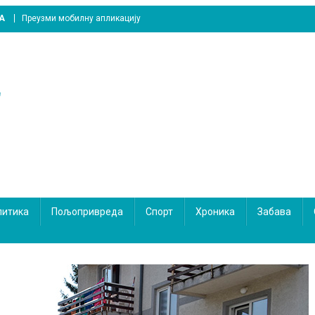
A
Преузми мобилну апликацију
литика
Пољопривреда
Спорт
Хроника
Забава