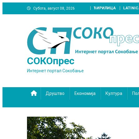
Skip
ЋИРИЛИЦА
LATINIC
Субота, август 08, 2026
to
content
СОКОпрес
Интернет портал Сокобање
Друштво
Економија
Култура
По