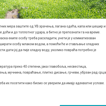
тних мера заштите од УВ зрачења, лагана одећа, капа или шешир и
доћи и до топлотног удара, а битно је препознати га на време.
ласка екипе особу треба расхладити, унети је у климатизован
туширати особу млаком водом, а помоћи ће и стављање хладних
ести дати јој да пије хладну воду, уколико повраћа потребно је
ратура преко 40 степени, јака главобоља, несвестица,
јења, мучнина, повраћање, плитко дисање, грчеви, убрзан рад срца
еба их посетити како бисмо се уверили да имају адекватне услове.