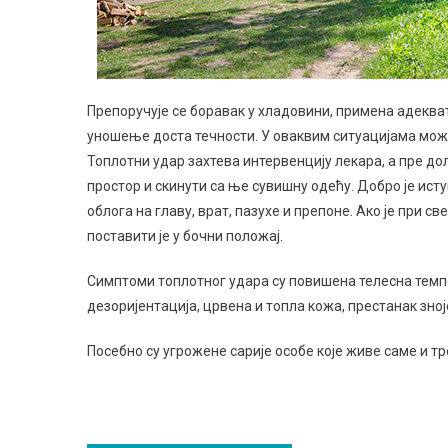
Препоручује се боравак у хладовини, примена адеква
уношење доста течности. У оваквим ситуацијама може 
Топлотни удар захтева интервенцију лекара, а пре до
простор и скинути са ње сувишну одећу. Добро је ис
облога на главу, врат, пазухе и препоне. Ако је при св
поставити је у бочни положај.
Симптоми топлотног удара су повишена телесна темпе
дезоријентација, црвена и топла кожа, престанак зно
Посебно су угрожене сарије особе које живе саме и тр