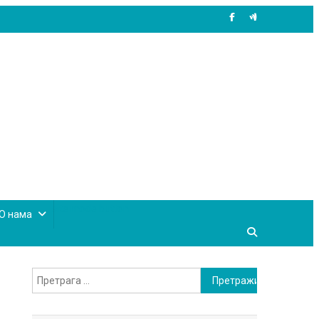
site mode button
О нама
Претрага
за: