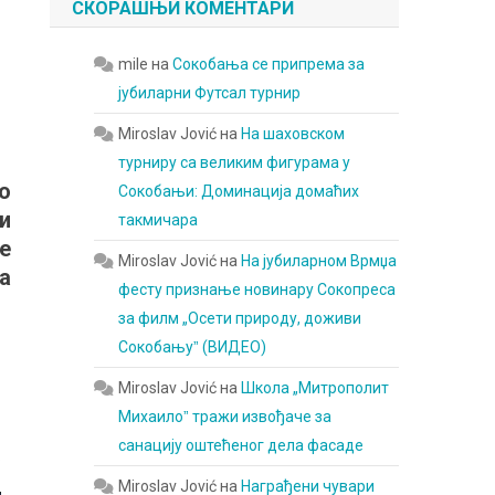
СКОРАШЊИ КОМЕНТАРИ
mile
на
Сокобања се припрема за
јубиларни Футсал турнир
Miroslav Jović
на
На шаховском
турниру са великим фигурама у
о
Сокобањи: Доминација домаћих
и
такмичара
е
Miroslav Jović
на
На јубиларном Врмџа
а
фесту признање новинару Сокопреса
за филм „Осети природу, доживи
Сокобањуˮ (ВИДЕО)
Miroslav Jović
на
Школа „Митрополит
Михаилоˮ тражи извођаче за
санацију оштећеног дела фасаде
.
Miroslav Jović
на
Награђени чувари