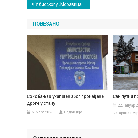
Кретање
У биоскопу „Моравица”: Сутра „Егзорцизам”, у недељу „Грозан Ја”
чланка
ПОВЕЗАНО
Сокобањац ухапшен због пронађене
Сви путни 
дроге у стану
22. јануар 
6. март 2025.
Редакција
Катарина Пет