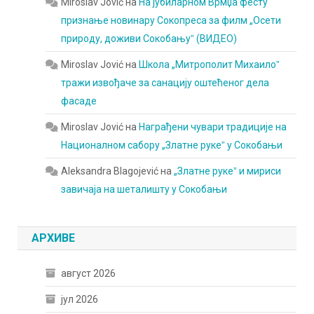
Miroslav Jović
на
На јубиларном Врмџа фесту
признање новинару Сокопреса за филм „Осети
природу, доживи Сокобањуˮ (ВИДЕО)
Miroslav Jović
на
Школа „Митрополит Михаилоˮ
тражи извођаче за санацију оштећеног дела
фасаде
Miroslav Jović
на
Награђени чувари традиције на
Националном сабору „Златне рукеˮ у Сокобањи
Aleksandra Blagojević
на
„Златне рукеˮ и мириси
завичаја на шеталишту у Сокобањи
АРХИВЕ
август 2026
јул 2026