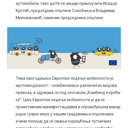
аутомобила, тако да ће се акцији прикључити Исидор
Крстић, председник општине Сокобања и Владимир
Миловановић, заменик председника општине.
Тема овогодишње Европске недеље мобилности је
мултимодалност – комбиновање различитих видова
превоза, а одржава се под слоганом „Комбинуј и крећи
се”. Циљ Европске недеље мобилности је да се
промотивним манифестацијама и спровођењем макар
једне трајне мере у нашим градовима и општинама
учини покушај да се смањи коришћење путничких