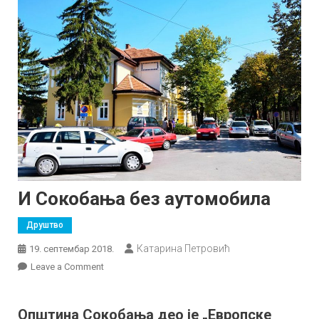
И Сокобања без аутомобила
Друштво
Катарина Петровић
19. септембар 2018.
on
Leave a Comment
И
Сокобања
Општина Сокобања део је „Европске
без