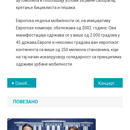
аутомобила и побољшају услови за јавни саобраћај,
кретање бициклиста и пешака.
Европска недеља мобилности се, на иницијативу
Европске комисије, обележава од 2002. године. Ова
манифестација одржава се у више од 2.000 градова у
45 држава Европе и неколико градова ван европског
континента са више од 250 милиона становника, који
на тај начин исказујусвоју солидарност са принципима
одрживе урбане мобилности.
Кретање
Сокобањско позориште на фестивалу у Шиду
Концерт српско-бугарског пријатељства
чланка
ПОВЕЗАНО