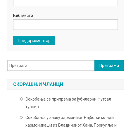
Веб место
Претрага
за:
СКОРАШЊИ ЧЛАНЦИ
Сокобања се припрема за јубиларни Футсал
турнир
Сокобања у знаку хармонике: Најбољи млади
хармоникаши из Владичиног Хана, Прокупља и