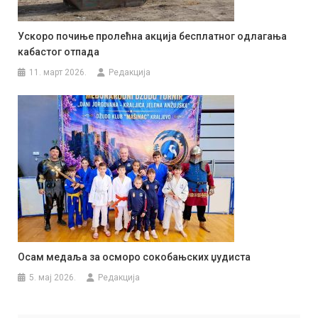
Ускоро почиње пролећна акција бесплатног одлагања
кабастог отпада
11. март 2026.
Редакција
Осам медаља за осморо сокобањских џудиста
5. мај 2026.
Редакција