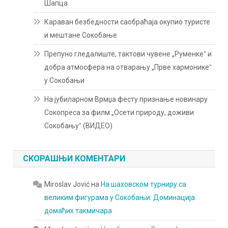
Шапца
Караван безбедности саобраћаја окупио туристе
и мештане Сокобање
Препуно гледалиште, тактови чувене „Руменкеˮ и
добра атмосфера на отварању „Прве хармоникеˮ
у Сокобањи
На јубиларном Врмџа фесту признање новинару
Сокопреса за филм „Осети природу, доживи
Сокобањуˮ (ВИДЕО)
СКОРАШЊИ КОМЕНТАРИ
Miroslav Jović
на
На шаховском турниру са
великим фигурама у Сокобањи: Доминација
домаћих такмичара