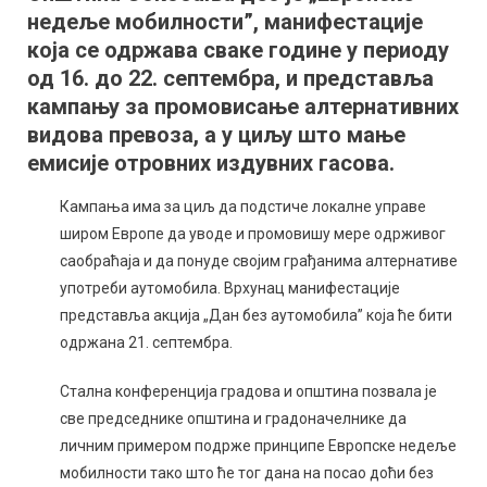
недеље мобилности”, манифестације
аутомобила
која се одржава сваке године у периоду
од 16. до 22. септембра, и представља
кампању за промовисање алтернативних
видова превоза, а у циљу што мање
емисије отровних издувних гасова.
Кампања има за циљ да подстиче локалне управе
широм Европе да уводе и промовишу мере одрживог
саобраћаја и да понуде својим грађанима алтернативе
употреби аутомобила. Врхунац манифестације
представља акција „Дан без аутомобила” која ће бити
одржана 21. септембра.
Стална конференција градова и општина позвала је
све председнике општина и градоначелнике да
личним примером подрже принципе Европске недеље
мобилности тако што ће тог дана на посао доћи без