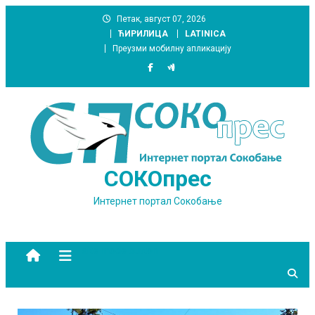
Skip
Петак, август 07, 2026
to
ЋИРИЛИЦА
LATINICA
content
Преузми мобилну апликацију
СОКОпрес
Интернет портал Сокобање
site mode button