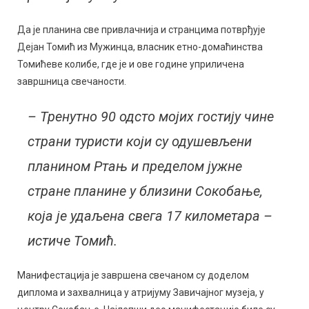
Да је планина све привлачнија и странцима потврђује
Дејан Томић из Мужинца, власник етно-домаћинства
Томићеве колибе, где је и ове године уприличена
завршница свечаности.
– Тренутно 90 одсто мојих гостију чине
страни туристи који су одушевљени
планином Ртањ и пределом јужне
стране планине у близини Сокобање,
која је удаљена свега 17 километара –
истиче Томић.
Манифестација је завршена свечаном су доделом
диплома и захвалница у атријуму Завичајног музеја, у