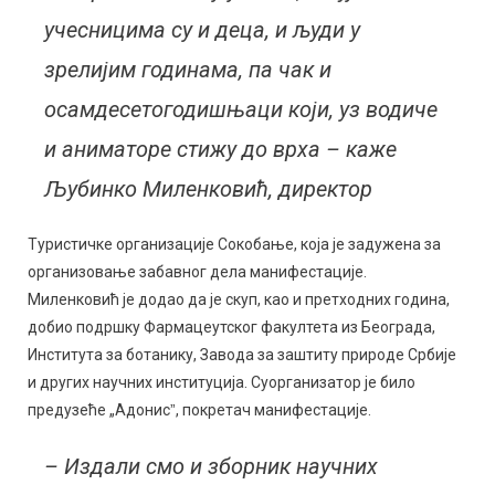
учесницима су и деца, и људи у
зрелијим годинама, па чак и
осамдесетогодишњаци који, уз водиче
и аниматоре стижу до врха – каже
Љубинко Миленковић, директор
Туристичке организације Сокобање, која је задужена за
организовање забавног дела манифестације.
Миленковић је додао да је скуп, као и претходних година,
добио подршку Фармацеутског факултета из Београда,
Института за ботанику, Завода за заштиту природе Србије
и других научних институција. Суорганизатор је било
предузеће „Адонисˮ, покретач манифестације.
– Издали смо и зборник научних