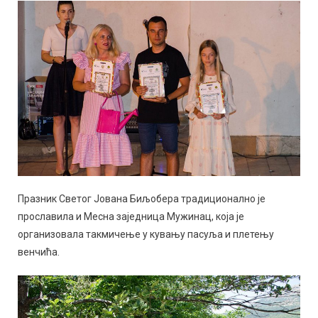
Празник Светог Јована Биљобера традиционално је
прославила и Месна заједница Мужинац, која је
организовала такмичење у кувању пасуља и плетењу
венчића.