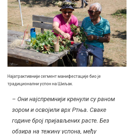
Најатрактивнији сегмент манифестације био је
традиционални успон на Шиљак.
– Они најспремнији кренули су раном
зором и освојили врх Ртња. Сваке
године број пријављених расте. Без
обзира на тежину успона, међу