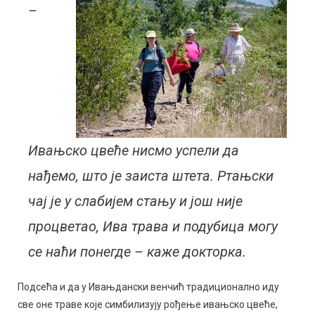
–
Ивањско цвеће нисмо успели да
нађемо, што је заиста штета. Ртањски
чај је у слабијем стању и још није
процветао, Ива трава и подубица могу
се наћи понегде – каже докторка.
Подсећа и да у Ивањдански венчић традиционално иду
све оне траве које симбилизују рођење ивањско цвеће,