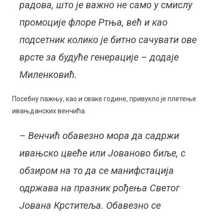
радова, што је важно не само у смислу
промоције флоре Ртња, већ и као
подсетник колико је битно сачувати ове
врсте за будуће генерације – додаје
Миленковић.
Посебну пажњу, као и сваке године, привукло је плетење
ивањданских венчића.
– Венчић обавезно мора да садржи
ивањско цвеће или Јованово биље, с
обзиром на то да се манифстација
одржава на празник рођења Светог
Јована Крститеља. Обавезно се