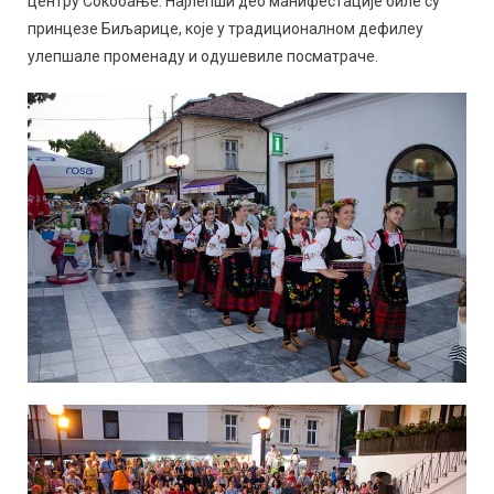
центру Сокобање. Најлепши део манифестације биле су
принцезе Биљарице, које у традиционалном дефилеу
улепшале променаду и одушевиле посматраче.