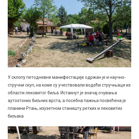
У склопу петодневне манифестације одржан је и научно-
стручни скуп, на коме су учествовали водећи стручњаци из
области лековитог биља. Истакнут је значај очувања
аутохтоних биљних врста, а посебна пажња посвећена је
планини Ртањ, изузетном станишту ретких и лековитих
биљака.