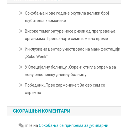
Сокобања и ове године окупила велики број
љубитеља хармонике
Високе темепратуре носе ризик од прегревања
организма: Препознајте симптоме на време
Инклузивни центар учествовао на манифестацији
„Soko Weekˮ
У Специјалну болницу „Озренˮ стигла опрема за
нову онколошку дневну болницу
Победник „Прве хармоникеˮ: За ово сам се
спремао
СКОРАШЊИ КОМЕНТАРИ
mile
на
Сокобања се припрема за јубиларни