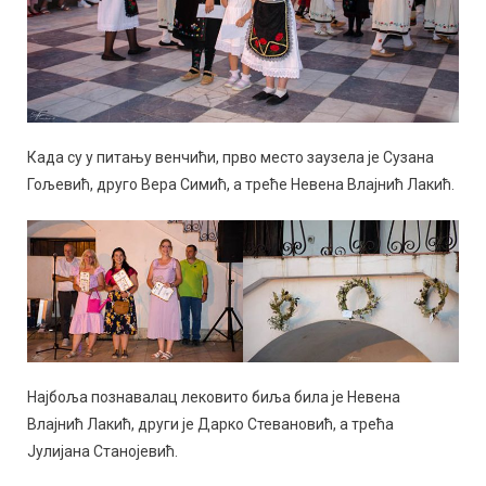
Када су у питању венчићи, прво место заузела је Сузана
Гољевић, друго Вера Симић, а треће Невена Влајнић Лакић.
Најбоља познавалац лековито биља била је Невена
Влајнић Лакић, други је Дарко Стевановић, а трећа
Јулијана Станојевић.