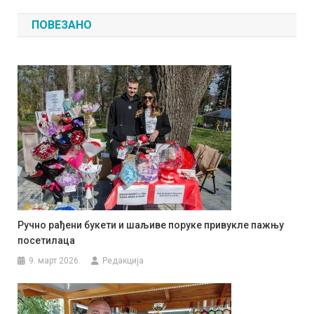
чланка
ПОВЕЗАНО
Ручно рађени букети и шаљиве поруке привукле пажњу
посетилаца
9. март 2026.
Редакција