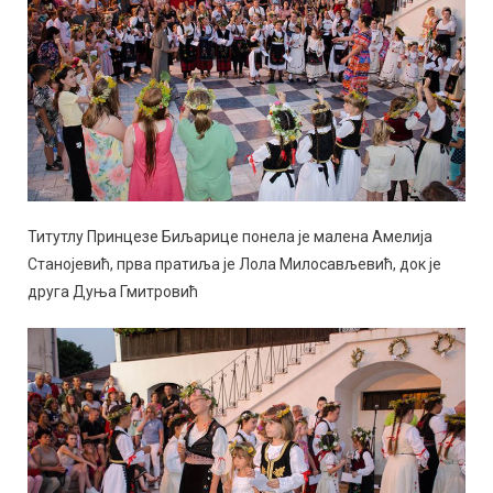
Титутлу Принцезе Биљарице понела је малена Амелија
Станојевић, прва пратиља је Лола Милосављевић, док је
друга Дуња Гмитровић