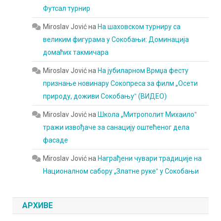
Футсал турнир
Miroslav Jović
на
На шаховском турниру са
великим фигурама у Сокобањи: Доминација
домаћих такмичара
Miroslav Jović
на
На јубиларном Врмџа фесту
признање новинару Сокопреса за филм „Осети
природу, доживи Сокобањуˮ (ВИДЕО)
Miroslav Jović
на
Школа „Митрополит Михаилоˮ
тражи извођаче за санацију оштећеног дела
фасаде
Miroslav Jović
на
Награђени чувари традиције на
Националном сабору „Златне рукеˮ у Сокобањи
АРХИВЕ