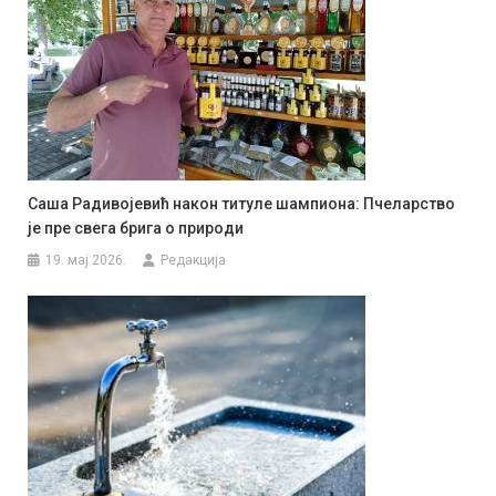
Саша Радивојевић након титуле шампиона: Пчеларство
је пре свега брига о природи
19. мај 2026.
Редакција