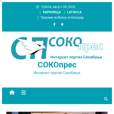
Skip
Субота, август 08, 2026
to
ЋИРИЛИЦА
LATINICA
content
Преузми мобилну апликацију
СОКОпрес
Интернет портал Сокобање
site mode button