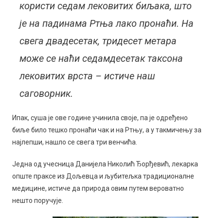
користи седам лековитих биљака, што
је на падинама Ртња лако пронаћи. На
свега двадесетак, тридесет метара
може се наћи седамдесетак таксона
лековитих врста – истиче наш
саговорник.
Ипак, суша је ове године учинила своје, па је одређено
биље било тешко пронаћи чак и на Ртњу, а у такмичењу за
најлепши, нашло се свега три венчића.
Једна од учесница Данијела Николић Ђорђевић, лекарка
опште праксе из Дољевца и љубитељка традиционалне
медицине, истиче да природа овим путем вероватно
нешто поручује.