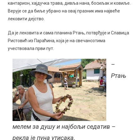
кантарион, хајдучка трава, дивља нана, босиљак и ковиље.
Верује се да биље убрано на овај празник има највеће
лековити дејство.
Да је лековита и сама планина Ртањ, потврђује и Славица
Ристовић из Параћина, која је на свечансотима
учествовала први пут.
–
Ртањ
мелем за душу и најбољи седатив –
рекла је пуна утисака.