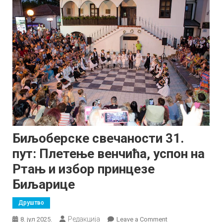
Биљоберске свечаности 31.
пут: Плетење венчића, успон на
Ртањ и избор принцезе
Биљарице
Друштво
Редакција
on
8. јул 2025.
Leave a Comment