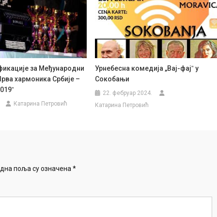
икације за Међународни
Урнебесна комедија „Вај-фајˮ у
Прва хармоника Србије –
Сокобањи
019ˮ
22. фебруар 2024.
Катарина Петровић
Катарина Петровић
дна поља су означена
*