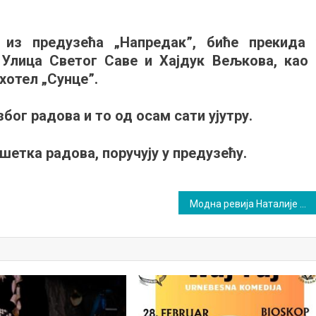
а
и из предузећа „Напредак”, биће прекида 
вљен
Улица Светог Саве и Хајдук Вељкова, као 
кид
хотел „Сунце”.
оснабдевању
ог радова и то од осам сати ујутру.
шетка радова, поручују у предузећу.
Модна ревија Наталије Алексић из Пирота на 43. Конференцији „Знање без граница” у Сокобањи