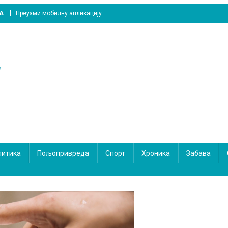
A
Преузми мобилну апликацију
литика
Пољопривреда
Спорт
Хроника
Забава