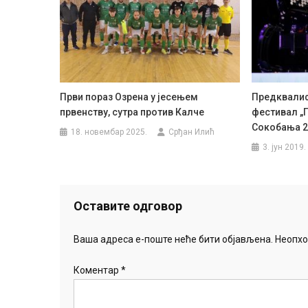
Први пораз Озрена у јесењем
Предквалиф
првенству, сутра против Калче
фестивал „
Сокобања 2
18. новембар 2025.
Срђан Илић
3. јун 2019.
Оставите одговор
Ваша адреса е-поште неће бити објављена.
Неопхо
Коментар
*