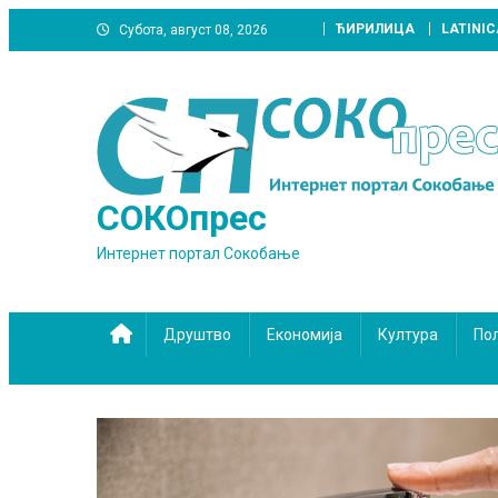
Skip
ЋИРИЛИЦА
LATINIC
Субота, август 08, 2026
to
content
СОКОпрес
Интернет портал Сокобање
Друштво
Економија
Култура
По