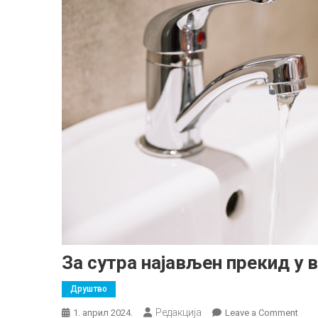
За сутра најављен прекид у
Друштво
Редакција
on
1. април 2024.
Leave a Comment