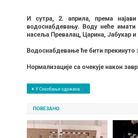
За
сутр
И сутра, 2. априла, према најав
наја
водоснабдевању. Воду неће имати 
пре
у
насеља Превалац, Царина, Јабукар и 
вод
Водоснабдевање ће бити прекинуто зб
Нормализације са очекује након завр
Кретање
У Сокобањи одржана 43. Конференција „Знање без граница”
чланка
ПОВЕЗАНО