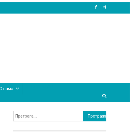
site mode button
О нама
Претрага
за: