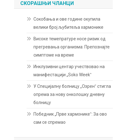
СКОРАШЊИ ЧЛАНЦИ
Сокобања и ове године окупила
велики број љубитеља хармонике
Високе темепратуре носе ризик од
прегревања организма: Препознајте
симптоме на време
Инклузивни центар учествовао на
манифестацији „Soko Weekˮ
У Специјалну болницу „Озренˮ стигла
опрема за нову онколошку дневну
болницу
Победник „Прве хармоникеˮ: За ово
сам се спремао