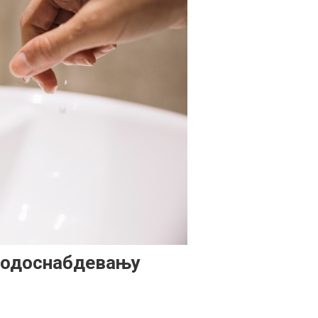
 водоснабдевању