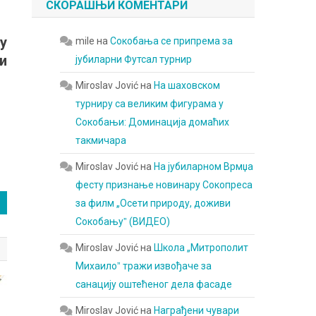
СКОРАШЊИ КОМЕНТАРИ
у
mile
на
Сокобања се припрема за
и
јубиларни Футсал турнир
Miroslav Jović
на
На шаховском
турниру са великим фигурама у
Сокобањи: Доминација домаћих
такмичара
Miroslav Jović
на
На јубиларном Врмџа
фесту признање новинару Сокопреса
за филм „Осети природу, доживи
Сокобањуˮ (ВИДЕО)
Miroslav Jović
на
Школа „Митрополит
Михаилоˮ тражи извођаче за
санацију оштећеног дела фасаде
Miroslav Jović
на
Награђени чувари