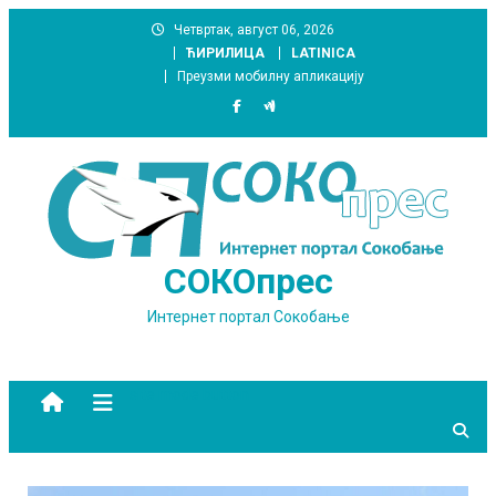
Skip
Четвртак, август 06, 2026
to
ЋИРИЛИЦА
LATINICA
content
Преузми мобилну апликацију
СОКОпрес
Интернет портал Сокобање
site mode button