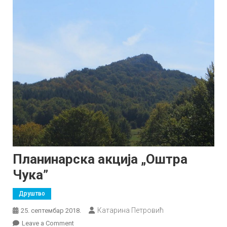
Планинарска акција „Оштра
Чука”
Друштво
Катарина Петровић
25. септембар 2018.
on
Leave a Comment