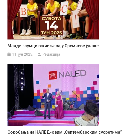
Млади глумци оживљавају Сремчеве јунаке
11. јун 2025.
Редакција
Сокобања на НАЛЕД-овим „Септембарским сусретима”