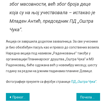
због масовности, већ због броја деце
која су на њој учествовала – истакао је
Младен Антић, председник ПД „Оштра
Чука”.
Акција се завршила доделом захвалница. За све учеснике
је био обезбеђен пасуљ као и превоз до сопствених возила.
Наредна акција под називом „Раденковање” такође у
организацији Планинарског друштва „Оштра Чука” и МЗ
Раденковац, биће одржана већ у новембру месецу, шесту
годину за редом на јужним падинама планине Девице.
Фотографије преузете са фејсбук странице
ПД „Оштра Чука”
.
Кретање
Прекогранично пријатељство уз песму и игру
Почела 23. Уметничка колонија „Сокоград”