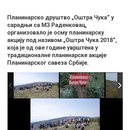
Планинарска
акција
Планинарско друштво „Оштра Чука” у
„Оштра
сарадњи са МЗ Раденковац,
Чука”
организовало је осму планинарску
акцију под називом „Оштра Чука 2018”,
која је од ове године уврштена у
традиционалне планинарске акције
Планинарског савеза Србије.