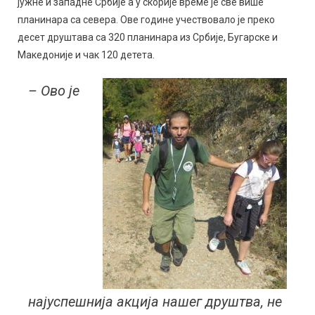
јужне и западне Србије а у скорије време је све више
планинара са севера. Ове године учествовало је преко
десет друштава са 320 планинара из Србије, Бугарске и
Македоније и чак 120 детета.
– Ово је
најуспешнија акција нашег друштва, не