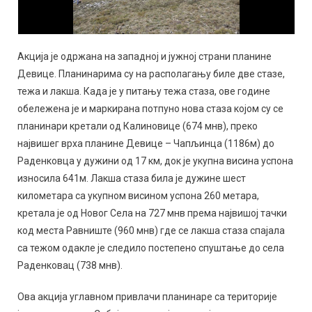
Акција је одржана на западној и јужној страни планине
Девице. Планинарима су на располагању биле две стазе,
тежа и лакша. Када је у питању тежа стаза, ове године
обележена је и маркирана потпуно нова стаза којом су се
планинари кретали од Калиновице (674 мнв), преко
највишег врха планине Девице – Чапљинца (1186м) до
Раденковца у дужини од 17 км, док је укупна висина успона
износила 641м. Лакша стаза била је дужине шест
километара са укупном висином успона 260 метара,
кретала је од Новог Села на 727 мнв према највишој тачки
код места Равниште (960 мнв) где се лакша стаза спајала
са тежом одакле је следило постепено спуштање до села
Раденковац (738 мнв).
Ова акција углавном привлачи планинаре са територије