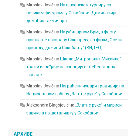
Miroslav Jović
на
На шаховском турниру са
великим фигурама у Сокобањи: Доминација
домаћих такмичара
Miroslav Jović
на
На јубиларном Врмџа фесту
признање новинару Сокопреса за филм „Осети
природу, доживи Сокобањуˮ (ВИДЕО)
Miroslav Jović
на
Школа „Митрополит Михаилоˮ
тражи извођаче за санацију оштећеног дела
фасаде
Miroslav Jović
на
Награђени чувари традиције на
Националном сабору „Златне рукеˮ у Сокобањи
Aleksandra Blagojević
на
„Златне рукеˮ и мириси
завичаја на шеталишту у Сокобањи
АРХИВЕ