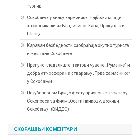
турнир
Сокобања у знаку хармонике: Најбољи млади
хармоникаши из Владичиног Хана, Прокупља и
Шапца
Караван безбедности саобраћаја окупио туристе
и мештане Сокобање
Препуно гледалиште, тактови чувене „Руменкеˮ и
добра атмосфера на отварању „Прве хармоникеˮ
у Сокобањи
На јубиларном Врмџа фесту признање новинару
Сокопреса за филм „Осети природу, доживи
Сокобањуˮ (ВИДЕО)
СКОРАШЊИ КОМЕНТАРИ