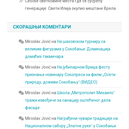
Сеоске светковине места где се сусрећу
генерације: Свети Илија окупио мештане Врела
СКОРАШЊИ КОМЕНТАРИ
Miroslav Jović
на
На шаховском турниру са
великим фигурама у Сокобањи: Доминација
домаћих такмичара
Miroslav Jović
на
На јубиларном Врмџа фесту
признање новинару Сокопреса за филм „Осети
природу, доживи Сокобањуˮ (ВИДЕО)
Miroslav Jović
на
Школа „Митрополит Михаилоˮ
тражи извођаче за санацију оштећеног дела
фасаде
Miroslav Jović
на
Награђени чувари традиције на
Националном сабору „Златне рукеˮ у Сокобањи