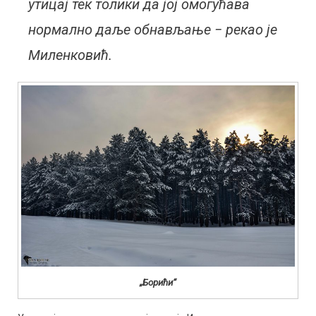
утицај тек толики да јој омогућава
нормално даље обнављање − рекао је
Миленковић.
„Борићи“