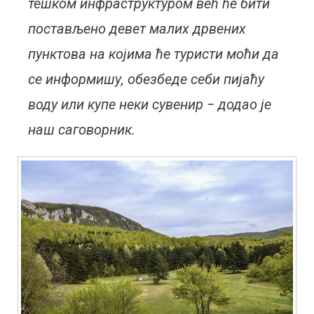
тешком инфраструктуром већ ће бити
постављено девет малих дрвених
пунктова на којима ће туристи моћи да
се информишу, обезбеде себи пијаћу
воду или купе неки сувенир − додао је
наш саговорник.