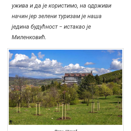
ужива и да је користимо, на одрживи
начин јер зелени туризам је наша
једина будућност − истакао је
Миленковић.