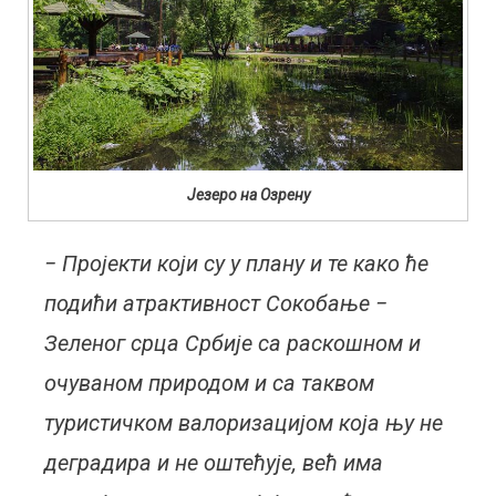
Језеро на Озрену
− Пројекти који су у плану и те како ће
подићи атрактивност Сокобање −
Зеленог срца Србије са раскошном и
очуваном природом и са таквом
туристичком валоризацијом која њу не
деградира и не оштећује, већ има