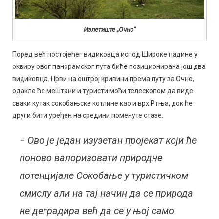
Излетиште „Очно“
Поред већ постојећег видиковца испод Широке падине у
оквиру овог панорамског пута биће позиционирана још два
видиковца. Први на оштрој кривини према путу за Очно,
одакле ће мештани и туристи моћи телескопом да виде
сваки кутак сокобањске котлине као и врх Ртња, док ће
други бити уређен на средини поменуте стазе.
− Ово је један изузетан пројекат који ће
поново валоризовати природне
потенцијале Сокобање у туристичком
смислу али на тај начин да се природа
не деградира већ да се у њој само