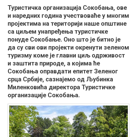
пут
Туристичка организација Сокобања, ове
од
и наредних година учествоваће у многим
Борића
преко
пројектима на територији наше општине
Озрена
са циљем унапређења туристичке
до
понуде Сокобање. Оно што је битно је
Лептерије
да су сви ови пројекти окренути зеленом
туризму коме је главни циљ одрживост
и заштита природе, а којима ће
Сокобања оправдати епитет Зеленог
срца Србије, сазнајемо од Љубинка
Миленковића директора Туристичке
организације Сокобања.