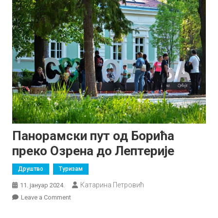
Панорамски пут од Борића
преко Озрена до Лептерије
Друштво
Туризам
Катарина Петровић
11. јануар 2024.
on
Leave a Comment
Панорамски