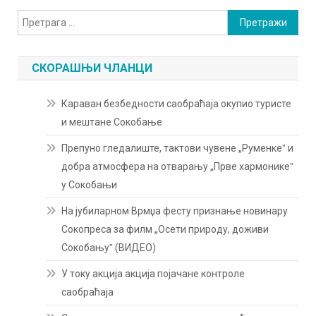
Претрага
за:
СКОРАШЊИ ЧЛАНЦИ
Караван безбедности саобраћаја окупио туристе
и мештане Сокобање
Препуно гледалиште, тактови чувене „Руменкеˮ и
добра атмосфера на отварању „Прве хармоникеˮ
у Сокобањи
На јубиларном Врмџа фесту признање новинару
Сокопреса за филм „Осети природу, доживи
Сокобањуˮ (ВИДЕО)
У току акција акција појачане контроле
саобраћаја