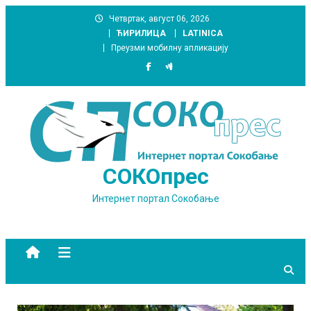
Skip
Четвртак, август 06, 2026
to
ЋИРИЛИЦА
LATINICA
content
Преузми мобилну апликацију
СОКОпрес
Интернет портал Сокобање
site mode button