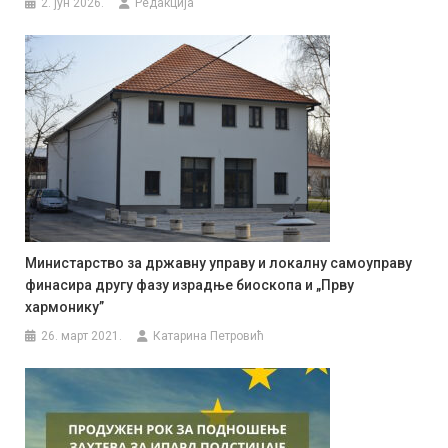
2. јун 2026.
Редакција
Министарство за државну управу и локалну самоуправу
финасира другу фазу израдње биоскопа и „Прву
хармонику”
26. март 2021.
Катарина Петровић