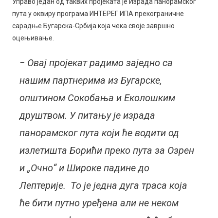
Управо један од таквих пројеката је Израда панорамског
пута у оквиру програма ИНТЕРЕГ ИПА прекограничне
сарадње Бугарска-Србија која чека своје завршно
оцењивање.
− Овај пројекат радимо заједно са
нашим партнерима из Бугарске,
општином Сокобања и Еколошким
друштвом. У питању је израда
панорамског пута који ће водити од
излетишта Борићи преко пута за Озрен
и „Очно“ и Широке падине до
Лептерије. То је једна дуга траса која
ће бити путно уређена али не неком