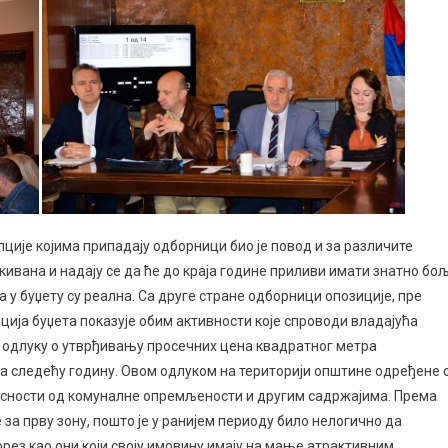
ције којима припадају одборници био је повод и за различите
кивана и надају се да ће до краја године приливи имати знатно бо
 буџету су реална. Са друге стране одборници опозиције, пре
ција буџета показује обим активности које спроводи владајућа
а одлуку о утврђивању просечних цена квадратног метра
а следећу годину. Овом одлуком на територији општине одређене 
висности од комуналне опремљености и другим садржајима. Према
а прву зону, пошто је у ранијем периоду било нелогично да
орез као они који своју имовину имају на мање атрактивним