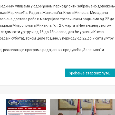
у појединим улицама у одређеном периоду бити забрањено довожењ
лексе Маркишића, Радета Живковића, Кнеза Милоша, Миладина
вољена достава робе и материјала трговинским радњама од 22 до
У улицама Митрополита Михаила, Ул. 27. марта и Немањиној у истом
седам сати ујутру и од 16 до 18 часова, док ће у улици Кнеза
а и субота), током целе године, у периоду од 22 до 7 сати ујутру.
ој реализацији програма рада јавних предузећа „Зеленила” и
Уређење атарских путева у Милушинцу