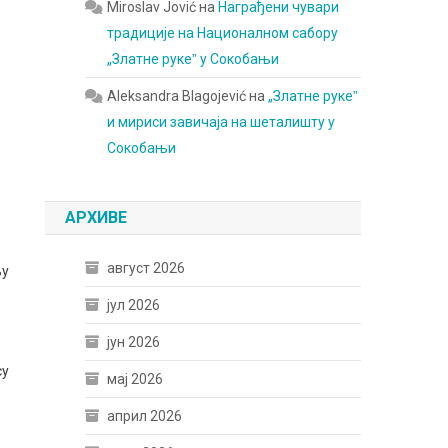
Miroslav Jović
на
Награђени чувари
традиције на Националном сабору
„Златне рукеˮ у Сокобањи
Aleksandra Blagojević
на
„Златне рукеˮ
и мириси завичаја на шеталишту у
Сокобањи
АРХИВЕ
август 2026
љу
јул 2026
јун 2026
су
мај 2026
април 2026