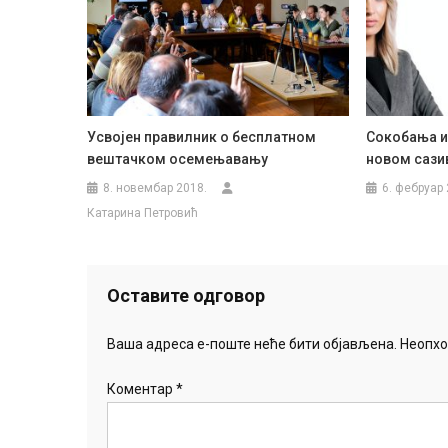
Усвојен правилник о бесплатном
Сокобања и
вештачком осемењавању
новом сази
8. новембар 2018.
6. фебруар 
Катарина Петровић
Оставите одговор
Ваша адреса е-поште неће бити објављена.
Неопхо
Коментар
*