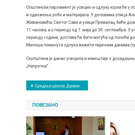
Општински парламент је усвојио и одлуку којом ће 
и одвожење робе и материјала. У деловима улица А
Живановића, Светог Саве и улици Превалац биће доз
11 часова, а у периоду од 1. маја до 30. септембра. 
периоду године, достава ће бити могућа од поноћи до 
Милоша поменута одлука важити пијачним данима (сред
Скупштина је данас усвојила и извештаје о досадашњ
„Напретка”.
Кретање
Средња школа „Бранислав Нушић” негује сарадњу са школама у земљи и иностранству
чланка
ПОВЕЗАНО