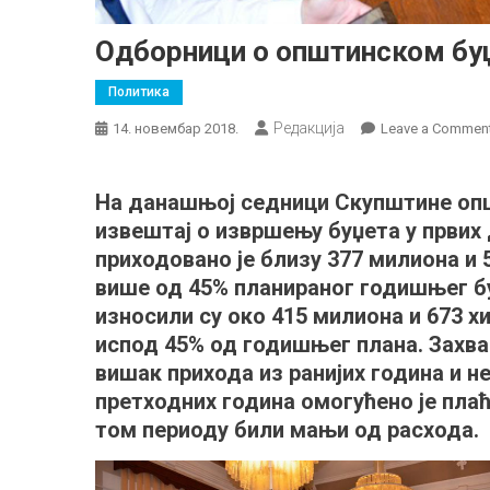
Одборници о општинском бу
Политика
Редакција
14. новембар 2018.
Leave a Commen
На данашњој седници Скупштине опш
извештај о извршењу буџета у првих
приходовано је близу 377 милиона и
више од 45% планираног годишњег бу
износили су око 415 милиона и 673 
испод 45% од годишњег плана. Захва
вишак прихода из ранијих година и 
претходних година омогућено је пла
том периоду били мањи од расхода.