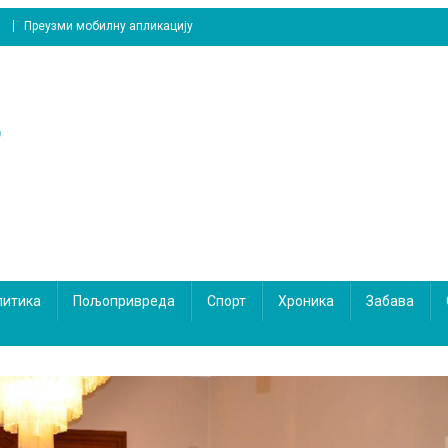
Преузми мобилну апликацију
литика
Пољопривреда
Спорт
Хроника
Забава