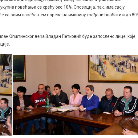
укупна повећања се крећу око 10%. Опозиција, пак, има своју
 ће са овим повећањем пореза на имовину грађани плаћати и до 80
лан Општинског већа Владан Петковић буде запослено лице, које
ције.