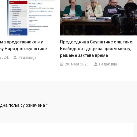
ма представника и у
Председница Скупштине општине:
ву Народне скупштине
Безбедност деце на првом месту,
решење захтева време
2024.
Редакција
20. март 2026.
Редакција
дна поља су означена
*