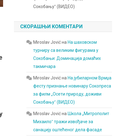
Сокобањуˮ (ВИДЕО)
СКОРАШЊИ КОМЕНТАРИ
Miroslav Jović
на
На шаховском
турниру са великим фигурама у
е
Сокобањи: Доминација домаћих
такмичара
Miroslav Jović
на
На јубиларном Врмџа
фесту признање новинару Сокопреса
за филм „Осети природу, доживи
Сокобањуˮ (ВИДЕО)
у
Miroslav Jović
на
Школа „Митрополит
Михаилоˮ тражи извођаче за
санацију оштећеног дела фасаде