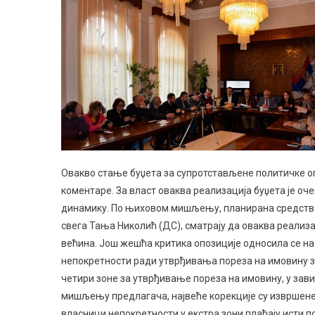
Овакво стање буџета за супротстављене политичке оп
коментаре. За власт оваква реализација буџета је оче
динамику. По њиховом мишљењу, планирана средства у
свега Тања Николић (ДС), сматрају да оваква реализа
већина. Још жешћа критика опозиције односила се н
непокретности ради утврђивања пореза на имовину з
четири зоне за утврђивање пореза на имовину, у за
мишљењу предлагача, највеће корекције су извршене з
власници непокретности у екстра зони плаћају исти п