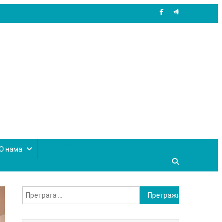
site mode button
О нама
Претрага
за: