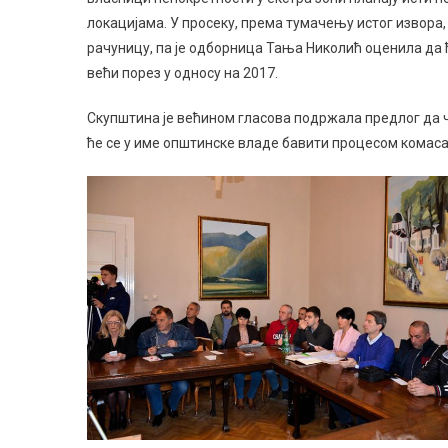
локацијама. У просеку, према тумачењу истог извора, 
рачуницу, па је одборница Тања Николић оценила да
већи порез у односу на 2017.
Скупштина је већином гласова подржала предлог да ч
ће се у име општинске владе бавити процесом комаса