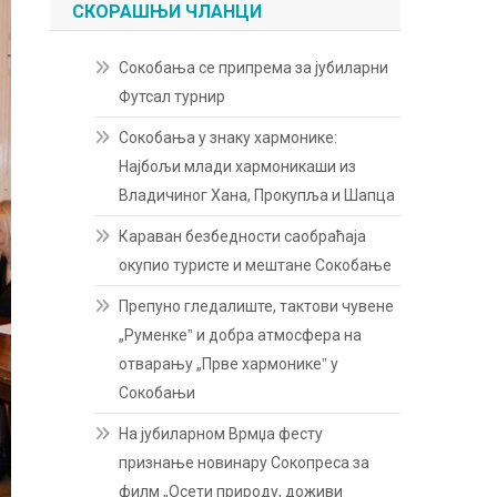
СКОРАШЊИ ЧЛАНЦИ
Сокобања се припрема за јубиларни
Футсал турнир
Сокобања у знаку хармонике:
Најбољи млади хармоникаши из
Владичиног Хана, Прокупља и Шапца
Караван безбедности саобраћаја
окупио туристе и мештане Сокобање
Препуно гледалиште, тактови чувене
„Руменкеˮ и добра атмосфера на
отварању „Прве хармоникеˮ у
Сокобањи
На јубиларном Врмџа фесту
признање новинару Сокопреса за
филм „Осети природу, доживи