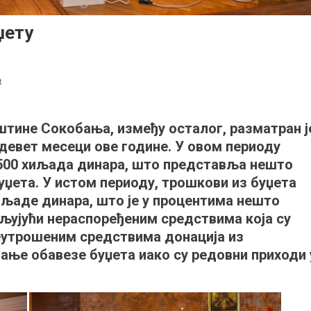
џету
on
t
Одборници
о
тине Сокобања, између осталог, разматран ј
општинском
 девет месеци ове године. У овом периоду
буџету
 500 хиљада динара, што представља нешто
џета. У истом периоду, трошкови из буџета
хиљаде динара, што је у процентима нешто
љујући нераспоређеним средствима која су
неутрошеним средствима донација из
ћање обавезе буџета иако су редовни приходи 