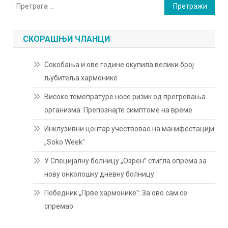
Претрага
за:
СКОРАШЊИ ЧЛАНЦИ
Сокобања и ове године окупила велики број
љубитеља хармонике
Високе темепратуре носе ризик од прегревања
организма: Препознајте симптоме на време
Инклузивни центар учествовао на манифестацији
„Soko Weekˮ
У Специјалну болницу „Озренˮ стигла опрема за
нову онколошку дневну болницу
Победник „Прве хармоникеˮ: За ово сам се
спремао