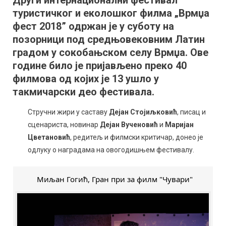
Други интернационални фестивал
фесту”
туристичког и еколошког филма „Врмџа
најбољ
Гогиће
фест 2018” одржан је у суботу на
„Чувар
позорници под средњовековним Латин
градом у сокобањском селу Врмџа. Ове
године било је пријављено преко 40
филмова од којих је 13 ушло у
такмичарски део фестивала.
Стручни жири у саставу
Дејан Стојиљковић
, писац и
сценариста, новинар
Дејан Вученовић
и
Маријан
Цветановић
, редитељ и филмски критичар, донео је
одлуку о наградама на овогодишњем фестивалу.
Миљан Гогић, Гран при за филм "Чувари"