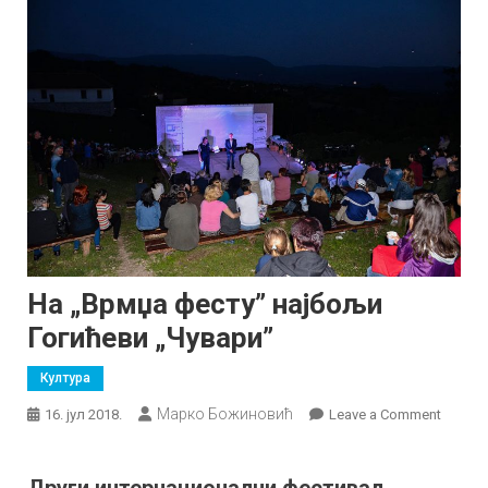
На „Врмџа фесту” најбољи
Гогићеви „Чувари”
Култура
Марко Божиновић
on
16. јул 2018.
Leave a Comment
На
„Врмџ