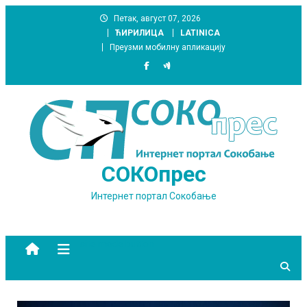
Skip
Петак, август 07, 2026
to
ЋИРИЛИЦА
LATINICA
content
Преузми мобилну апликацију
СОКОпрес
Интернет портал Сокобање
site mode button