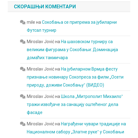
СКОРАШЊИ КОМЕНТАРИ
mile
на
Сокобања се припрема за јубиларни
Футсал турнир
Miroslav Jović
на
На шаховском турниру са
великим фигурама у Сокобањи: Доминација
домаћих такмичара
Miroslav Jović
на
На јубиларном Врмџа фесту
признање новинару Сокопреса за филм „Осети
природу, доживи Сокобањуˮ (ВИДЕО)
Miroslav Jović
на
Школа „Митрополит Михаилоˮ
тражи извођаче за санацију оштећеног дела
фасаде
Miroslav Jović
на
Награђени чувари традиције на
Националном сабору „Златне рукеˮ у Сокобањи