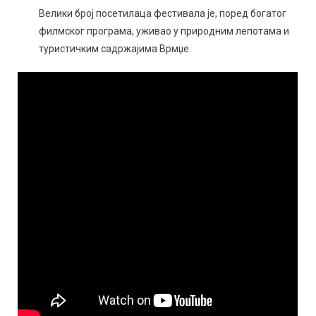
Велики број посетилаца фестивала је, поред богатог
филмског програма, уживао у природним лепотама и
туристичким садржајима Врмџе.