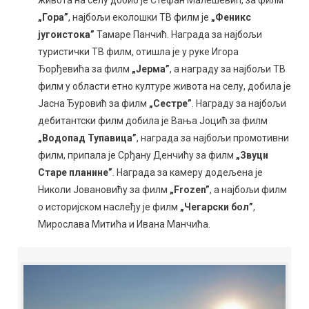
„Гора”
, најбољи еколошки ТВ филм је
„Феникс
југоистока”
Тамаре Панчић. Награда за најбољи
туристички ТВ филм, отишла је у руке Игора
Ђорђевића за филм
„Јерма”
, а награду за најбољи ТВ
филм у области етно културе живота на селу, добила је
Јасна Ђуровић за филм
„Сестре”
. Награду за најбољи
дебитантски филм добила је Вања Јоцић за филм
„Водопад Тупавица”
, награда за најбољи промотивни
филм, припала је Срђану Денчићу за филм
„Звуци
Старе планине”
. Награда за камеру додељена је
Николи Јовановићу за филм
„Frozen”
, а најбољи филм
о историјском наслеђу је филм
„Чегарски бол”
,
Мирослава Митића и Ивана Манчића.