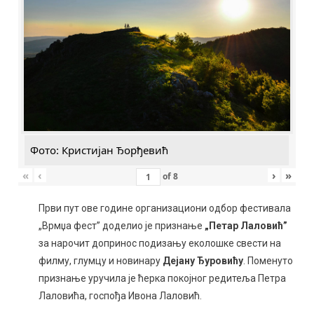
Фото: Кристијан Ђорђевић
«
‹
›
»
of
8
Први пут ове године организациони одбор фестивала
„Врмџа фест” доделио је признање
„Петар Лаловић”
за нарочит допринос подизању еколошке свести на
филму, глумцу и новинару
Дејану Ђуровићу
. Поменуто
признање уручила је ћерка покојног редитеља Петра
Лаловића, госпођа Ивона Лаловић.