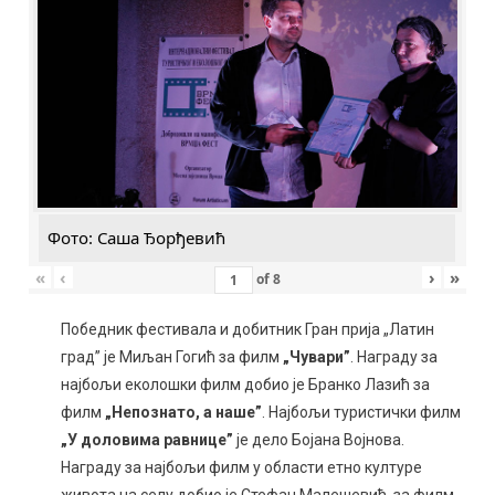
Фото: Саша Ђорђевић
«
‹
›
»
of
8
Победник фестивала и добитник Гран прија „Латин
град” је Миљан Гогић за филм
„Чувари”
. Награду за
најбољи еколошки филм добио је Бранко Лазић за
филм
„Непознато, а наше”
. Најбољи туристички филм
„У доловима равнице”
је дело Бојана Војнова.
Награду за најбољи филм у области етно културе
живота на селу добио је Стефан Малешевић, за филм