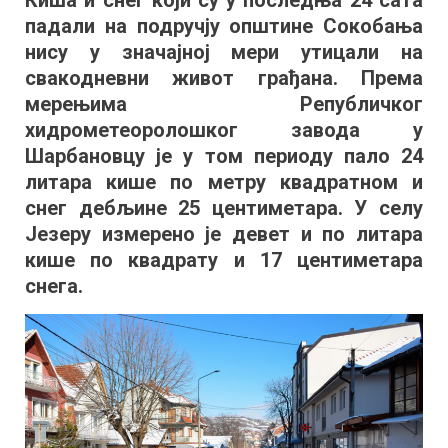
Киша и снег који су у последња 24 сата
нема
падали на подручју општине Сокобања
проблема
због
нису у значајној мери утицали на
снега
свакодневни живот грађана. Према
мерењима Републичког
хидрометеоролошког завода у
Шарбановцу је у том периоду пало 24
литара кише по метру квадратном и
снег дебљине 25 центиметара. У селу
Језеру измерено је девет и по литара
кише по квадрату и 17 центиметара
снега.