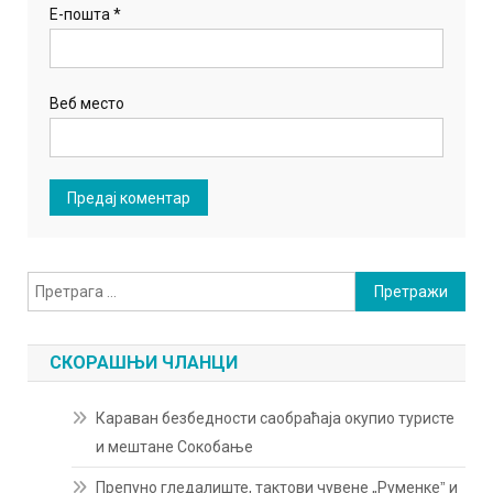
Е-пошта
*
Веб место
Претрага
за:
СКОРАШЊИ ЧЛАНЦИ
Караван безбедности саобраћаја окупио туристе
и мештане Сокобање
Препуно гледалиште, тактови чувене „Руменкеˮ и