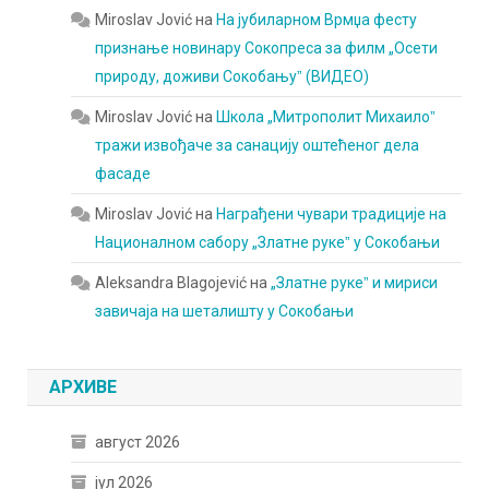
Miroslav Jović
на
На јубиларном Врмџа фесту
признање новинару Сокопреса за филм „Осети
природу, доживи Сокобањуˮ (ВИДЕО)
Miroslav Jović
на
Школа „Митрополит Михаилоˮ
тражи извођаче за санацију оштећеног дела
фасаде
Miroslav Jović
на
Награђени чувари традиције на
Националном сабору „Златне рукеˮ у Сокобањи
Aleksandra Blagojević
на
„Златне рукеˮ и мириси
завичаја на шеталишту у Сокобањи
АРХИВЕ
август 2026
јул 2026