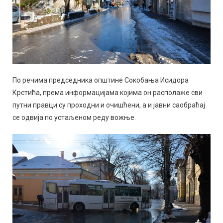
По речима председника општине Сокобања Исидора
Крстића, према информацијама којима он располаже сви
путни правци су проходни и очишћени, а и јавни саобраћај
се одвија по устаљеном реду вожње.