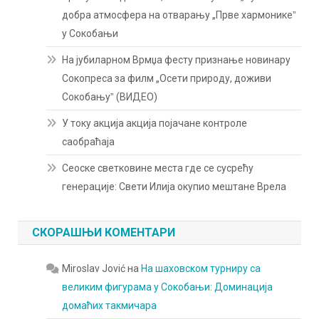
добра атмосфера на отварању „Прве хармоникеˮ
у Сокобањи
На јубиларном Врмџа фесту признање новинару
Сокопреса за филм „Осети природу, доживи
Сокобањуˮ (ВИДЕО)
У току акција акција појачане контроле
саобраћаја
Сеоске светковине места где се сусрећу
генерације: Свети Илија окупио мештане Врела
СКОРАШЊИ КОМЕНТАРИ
Miroslav Jović
на
На шаховском турниру са
великим фигурама у Сокобањи: Доминација
домаћих такмичара