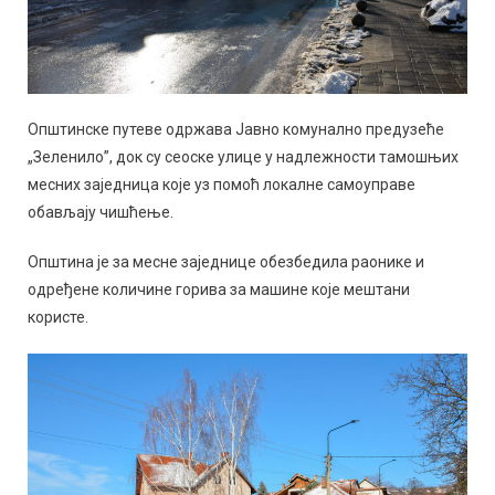
Општинске путеве одржава Јавно комунално предузеће
„Зеленило”, док су сеоске улице у надлежности тамошњих
месних заједница које уз помоћ локалне самоуправе
обављају чишћење.
Општина је за месне заједнице обезбедила раонике и
одређене количине горива за машине које мештани
користе.