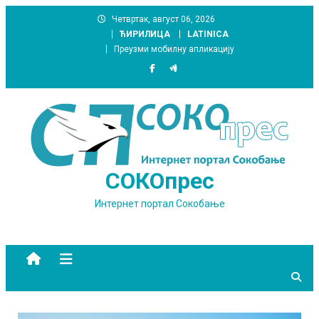
Skip
Четвртак, август 06, 2026
to
ЋИРИЛИЦА
LATINICA
content
Преузми мобилну апликацију
СОКОпрес
Интернет портал Сокобање
site mode button