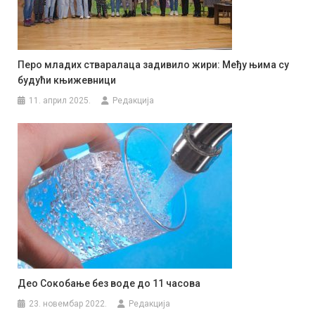
Перо младих стваралаца задивило жири: Међу њима су
будући књижевници
11. април 2025.
Редакција
Део Сокобање без воде до 11 часова
23. новембар 2022.
Редакција