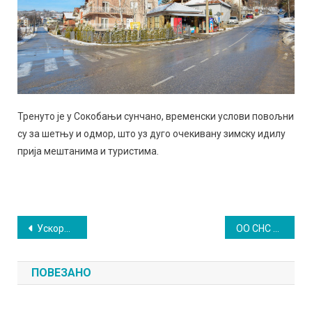
Тренуто је у Сокобањи сунчано, временски услови повољни
су за шетњу и одмор, што уз дуго очекивану зимску идилу
прија мештанима и туристима.
Кретање
Ускоро наставак радова на реконструкцији биоскопа „Моравица”
ОО СНС позвао грађане да потраже помоћ у странци
чланка
ПОВЕЗАНО