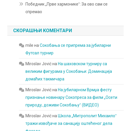
Победник „Прве хармоникеˮ: За ово сам се
спремао
СКОРАШЊИ КОМЕНТАРИ
mile
на
Сокобања се припрема за јубиларни
Футсал турнир
Miroslav Jović
на
На шаховском турниру са
великим фигурама у Сокобањи: Доминација
домаћих такмичара
Miroslav Jović
на
На јубиларном Врмџа фесту
признање новинару Сокопреса за филм „Осети
природу, доживи Сокобањуˮ (ВИДЕО)
Miroslav Jović
на
Школа „Митрополит Михаилоˮ
тражи извођаче за санацију оштећеног дела