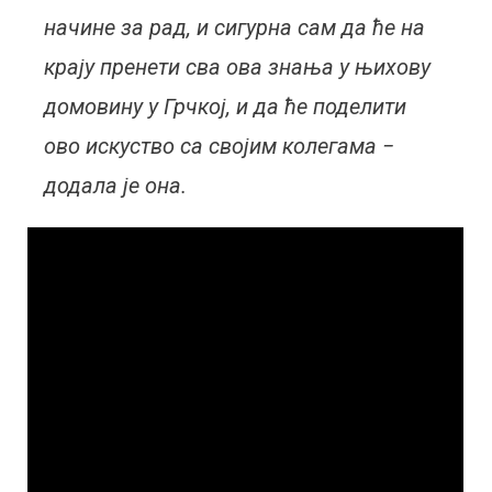
начине за рад, и сигурна сам да ће на
крају пренети сва ова знања у њихову
домовину у Грчкој, и да ће поделити
ово искуство са својим колегама −
додала је она.