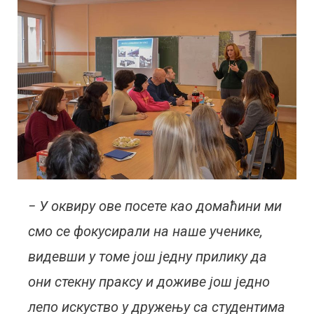
− У оквиру ове посете као домаћини ми
смо се фокусирали на наше ученике,
видевши у томе још једну прилику да
они стекну праксу и доживе још једно
лепо искуство у дружењу са студентима