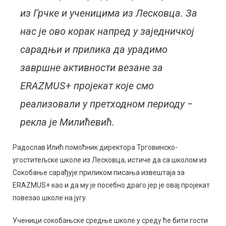
из Грчке и ученицима из Лесковца. За
нас је ово корак напред у заједничкој
сарадњи и прилика да урадимо
завршне активности везане за
ERAZMUS+ пројекат које смо
реализовали у претходном периоду −
рекла је Милићевић.
Радослав Илић помоћник директора Трговинско-
угоститељске школе из Лесковца, истиче да са школом из
Сокобање сарађује приликом писања извештаја за
ERAZMUS+ као и да му је посебно драго јер је овај пројекат
повезао школе на југу.
Ученици сокобањске средње школе у среду ће бити гости