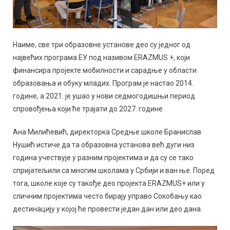
Наиме, све три образовне установе део су једног од
највећих програма ЕУ под називом ERAZMUS +, који
финансира пројекте мобилности и сарадње у области
образовања и обуку младих. Програм је настао 2014.
године, а 2021. је ушао у нови седмогодишњи период
спровођења који ће трајати до 2027. године
Ана Милићевић, директорка Средње школе Бранислав
Нушић истиче да та образовна установа већ дуги низ
година учествује у разним пројектима и да су се тако
спријатељили са многим школама у Србији и ван ње. Поред
тога, школе које су такође део пројекта ERAZMUS+ или у
сличним пројектима често бирају управо Сокобању као
дестинацију у којој ће провести један дан или део дана.