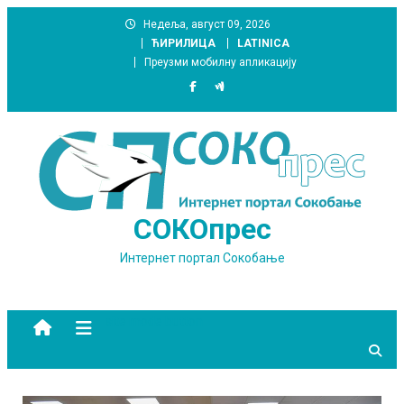
Skip
Недеља, август 09, 2026
to
ЋИРИЛИЦА
LATINICA
content
Преузми мобилну апликацију
СОКОпрес
Интернет портал Сокобање
site mode button