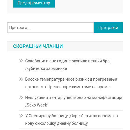
Претрага
за:
СКОРАШЊИ ЧЛАНЦИ
Сокобања и ове године окупила велики број
љубитеља хармонике
Високе темепратуре носе ризик од прегревања
организма: Препознајте симптоме на време
Инклузивни центар учествовао на манифестацији
„Soko Weekˮ
У Специјалну болницу „Озренˮ стигла опрема за
нову онколошку дневну болницу