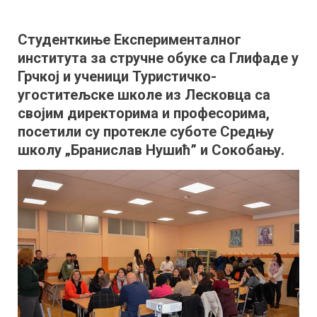
Студенти
из
Студенткиње Експерименталног
Грчке
института за стручне обуке са Глифаде у
и
ученици
Грчкој и ученици Туристичко-
из
угоститељске школе из Лесковца са
Лесковца
својим директорима и професорима,
у
посетили су протекле суботе Средњу
посети
школу „Бранислав Нушић” и Сокобању.
Средњој
школи
„Бранислав
Нушић”