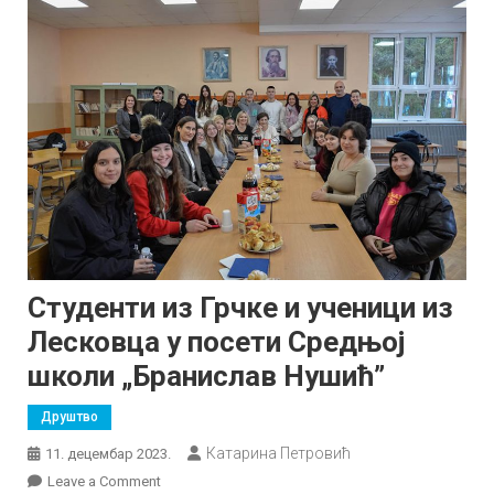
Студенти из Грчке и ученици из
Лесковца у посети Средњој
школи „Бранислав Нушић”
Друштво
Катарина Петровић
11. децембар 2023.
on
Leave a Comment