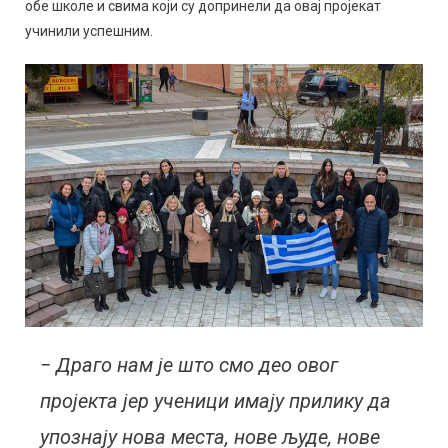
обе школе и свима који су допринели да овај пројекат
учинили успешним.
− Драго нам је што смо део овог
пројекта јер ученици имају прилику да
упознају нова места, нове људе, нове