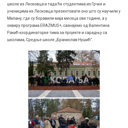
школе из Лесковца и тада ће студентима из Грчке и
ученицима из Лесковца презентовати оно што су научили у
Милану, где су боравили маја месеца ове године, а у
оквиру програма ERAZMUS+, сазнајемо од Валентина
Ракић координаторке тима за пројекте и сарадњу са
школама, Средње школе „Бранислав Нушић”.