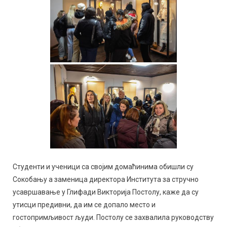
Студенти и ученици са својим домаћинима обишли су
Сокобању а заменица директора Института за стручно
усавршавање у Глифади Викторија Постолу, каже да су
утисци предивни, да им се допало место и
гостопримљивост људи. Постолу се захвалила руководству