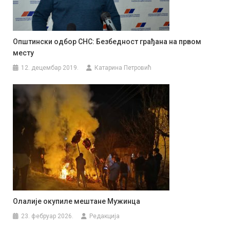
Општински одбор СНС: Безбедност грађана на првом
месту
12. децембар 2019.
Катарина Петровић
Олалије окупиле мештане Мужинца
23. фебруар 2026.
Редакција