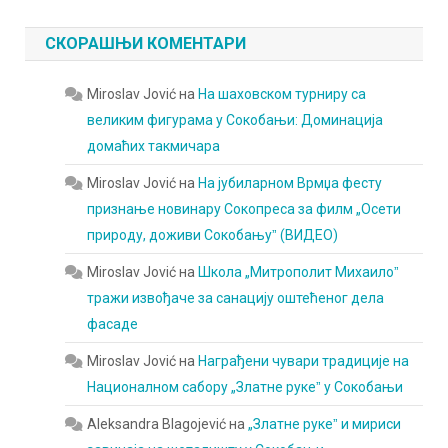
СКОРАШЊИ КОМЕНТАРИ
Miroslav Jović
на
На шаховском турниру са
великим фигурама у Сокобањи: Доминација
домаћих такмичара
Miroslav Jović
на
На јубиларном Врмџа фесту
признање новинару Сокопреса за филм „Осети
природу, доживи Сокобањуˮ (ВИДЕО)
Miroslav Jović
на
Школа „Митрополит Михаилоˮ
тражи извођаче за санацију оштећеног дела
фасаде
Miroslav Jović
на
Награђени чувари традиције на
Националном сабору „Златне рукеˮ у Сокобањи
Aleksandra Blagojević
на
„Златне рукеˮ и мириси