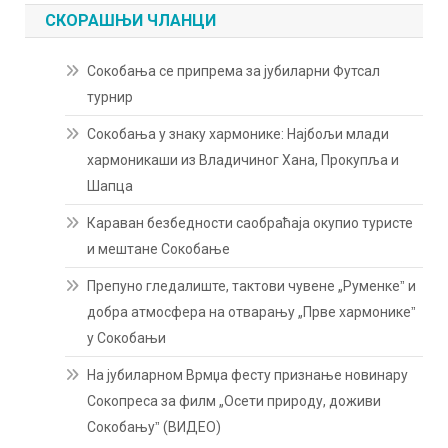
СКОРАШЊИ ЧЛАНЦИ
Сокобања се припрема за јубиларни Футсал
турнир
Сокобања у знаку хармонике: Најбољи млади
хармоникаши из Владичиног Хана, Прокупља и
Шапца
Караван безбедности саобраћаја окупио туристе
и мештане Сокобање
Препуно гледалиште, тактови чувене „Руменкеˮ и
добра атмосфера на отварању „Прве хармоникеˮ
у Сокобањи
На јубиларном Врмџа фесту признање новинару
Сокопреса за филм „Осети природу, доживи
Сокобањуˮ (ВИДЕО)