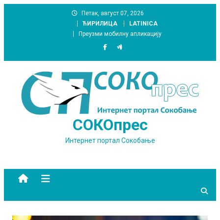
Skip
Петак, август 07, 2026
to
ЋИРИЛИЦА
LATINICA
content
Преузми мобилну апликацију
СОКОпрес
Интернет портал Сокобање
site mode button