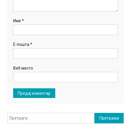
Име
*
Е-пошта
*
Веб место
Претрага
за: