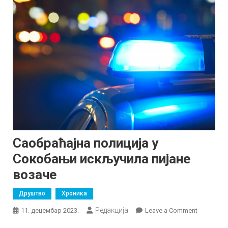
Саобраћајна полиција у
Сокобањи искључила пијане
возаче
Друштво
Хроника
Редакција
on
11. децембар 2023.
Leave a Comment
Саобраћа