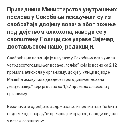
полиција
Припадници Министарства унутрашњих
у
послова у Сокобањи искључили су из
Сокобањ
искључил
саобраћаја двојицу возача због вожње
пијане
под дејством алкохола, наводи се у
возаче
саопштењу Полицијске управе Зајечар,
достављеном нашој редакцији.
Саобраћајна полиција је на улазу у Сокобању искључила
четрдесетогодишњег возача „голфа” који је возио са 2,12
промила алкохола у организму, док је у Улици војводе
Мишића искључила двадесеттрогодишњег возача
„мицубишија” који је возио са 1,27 промила алкохола у
организму.
Возачима је одређено задржавање и против њих ће бити
поднете одговарајуће прекршајне пријаве, наводи се даље
у истом саопштењу.