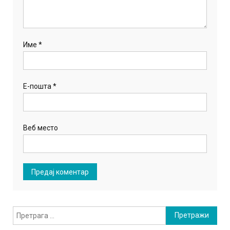
Име
*
Е-пошта
*
Веб место
Претрага
за: