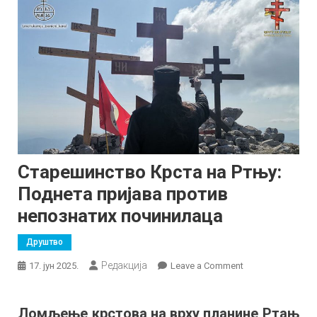
Старешинство Крста на Ртњу:
Поднета пријава против
непознатих починилаца
Друштво
Редакција
on
17. јун 2025.
Leave a Comment
Старешинство
Крста
Ломљење крстова на врху планине Ртањ
на