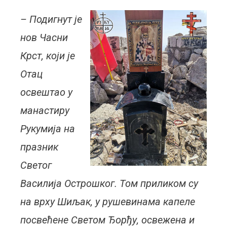
– Подигнут је
нов Часни
Крст, који је
Отац
освештао у
манастиру
Рукумија на
празник
Светог
Василија Острошког. Том приликом су
на врху Шиљак, у рушевинама капеле
посвећене Светом Ђорђу, освежена и