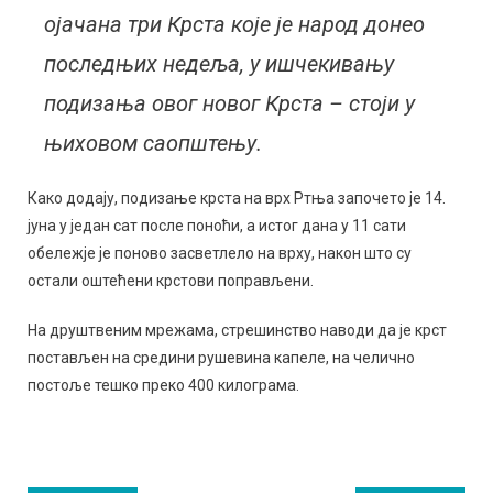
ојачана три Крста које је народ донео
последњих недеља, у ишчекивању
подизања овог новог Крста – стоји у
њиховом саопштењу.
Како додају, подизање крста на врх Ртња започето је 14.
јуна у један сат после поноћи, а истог дана у 11 сати
обележје је поново засветлело на врху, након што су
остали оштећени крстови поправљени.
На друштвеним мрежама, стрешинство наводи да је крст
постављен на средини рушевина капеле, на челично
постоље тешко преко 400 килограма.