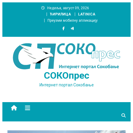
Skip
Недеља, август 09, 2026
to
ЋИРИЛИЦА
LATINICA
content
Преузми мобилну апликацију
СОКОпрес
Интернет портал Сокобање
site mode button