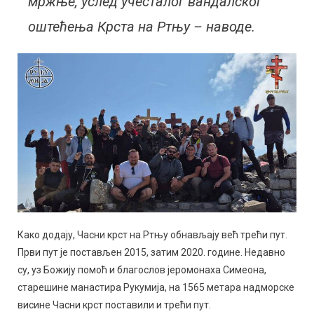
мржње, услед учесталог вандалског
оштећења Крста на Ртњу – наводе.
Како додају, Часни крст на Ртњу обнављају већ трећи пут.
Први пут је постављен 2015, затим 2020. године. Недавно
су, уз Божију помоћ и благослов јеромонаха Симеона,
старешине манастира Рукумија, на 1565 метара надморске
висине Часни крст поставили и трећи пут.