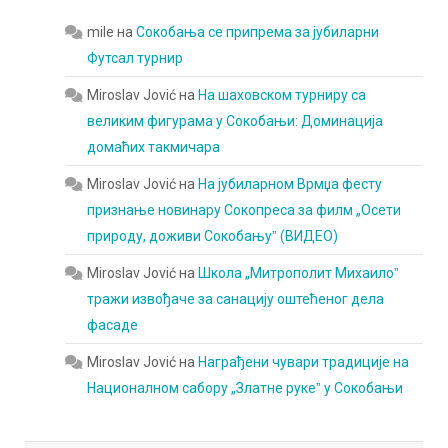
mile
на
Сокобања се припрема за јубиларни
Футсал турнир
Miroslav Jović
на
На шаховском турниру са
великим фигурама у Сокобањи: Доминација
домаћих такмичара
Miroslav Jović
на
На јубиларном Врмџа фесту
признање новинару Сокопреса за филм „Осети
природу, доживи Сокобањуˮ (ВИДЕО)
Miroslav Jović
на
Школа „Митрополит Михаилоˮ
тражи извођаче за санацију оштећеног дела
фасаде
Miroslav Jović
на
Награђени чувари традиције на
Националном сабору „Златне рукеˮ у Сокобањи