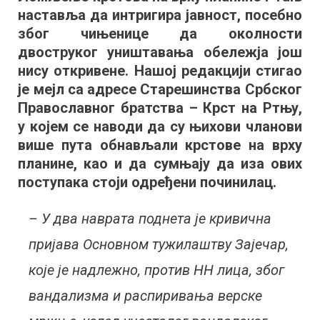
наставља да интригира јавност, посебно
Ртњу:
Поднета
због чињенице да околности
пријава
двоструког уништавања обележја још
против
нису откривене. Нашој редакцији стигао
непознатих
је мејл са адресе Старешинства Србског
починилаца
Православног братства – Крст на Ртњу,
у којем се наводи да су њихови чланови
више пута обнављали крстове на врху
планине, као и да сумњају да иза ових
поступака стоји одређени починилац.
– У два наврата поднета је кривична
пријава Основном тужилаштву Зајечар,
које је надлежно, против НН лица, због
вандализма и распиривања верске