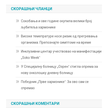
СКОРАШЊИ ЧЛАНЦИ
Сокобања и ове године окупила велики број
љубитеља хармонике
Високе темепратуре носе ризик од прегревања
организма: Препознајте симптоме на време
Инклузивни центар учествовао на манифестацији
„Soko Weekˮ
У Специјалну болницу „Озренˮ стигла опрема за
нову онколошку дневну болницу
Победник „Прве хармоникеˮ: За ово сам се
спремао
СКОРАШЊИ КОМЕНТАРИ