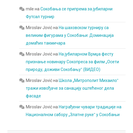
mile
на
Сокобања се припрема за јубиларни
Футсал турнир
Miroslav Jović
на
На шаховском турниру са
великим фигурама у Сокобањи: Доминација
домаћих такмичара
Miroslav Jović
на
На јубиларном Врмџа фесту
признање новинару Сокопреса за филм „Осети
природу, доживи Сокобањуˮ (ВИДЕО)
Miroslav Jović
на
Школа „Митрополит Михаилоˮ
тражи извођаче за санацију оштећеног дела
фасаде
Miroslav Jović
на
Награђени чувари традиције на
Националном сабору „Златне рукеˮ у Сокобањи