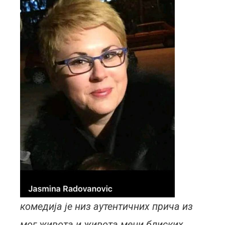
комедија је низ аутентичних прича из
мог живота и живота мени блиских