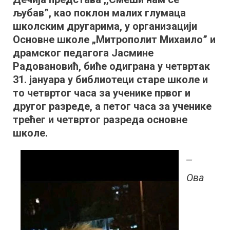
љубав”, као поклон малих глумаца
љубав”
школским другарима, у организацији
Основне школе „Митрополит Михаило” и
драмског педагога Јасмине
Радовановић, биће одиграна у четвртак
31. јануара у библиотеци старе школе и
то четвртог часа за ученике првог и
другог разреде, а петог часа за ученике
трећег и четвртог разреда основне
школе.
‒
Ова