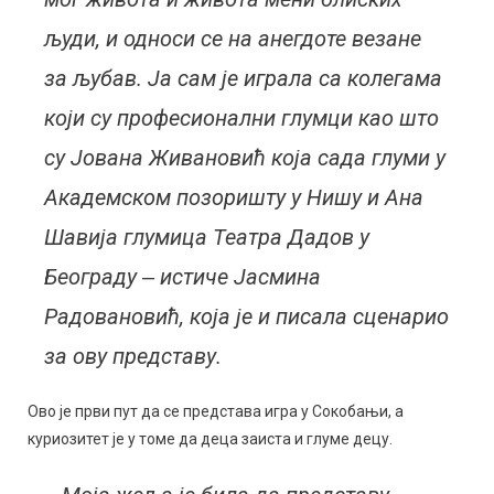
људи, и односи се на анегдоте везане
за љубав. Ја сам је играла са колегама
који су професионални глумци као што
су Јована Живановић која сада глуми у
Академском позоришту у Нишу и Ана
Шавија глумица Театра Дадов у
Београду ‒ истиче Јасмина
Радовановић, која је и писала сценарио
за ову представу.
Ово је први пут да се представа игра у Сокобањи, а
куриозитет је у томе да деца заиста и глуме децу.