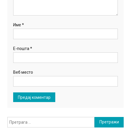
Име
*
Е-пошта
*
Веб место
Претрага
за: