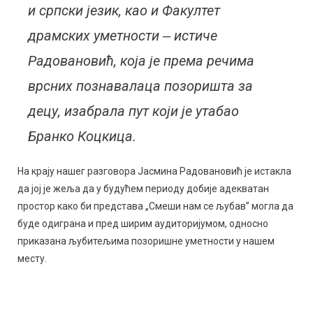
и српски језик, као и Факултет
драмских уметности ‒ истиче
Радовановић, која је према речима
врсних познавалаца позоришта за
децу, изабрала пут који је утабао
Бранко Коцкица.
На крају нашег разговора Јасмина Радовановић је истакла
да јој је жеља да у будућем периоду добије адекватан
простор како би представа „Смеши нам се љубав” могла да
буде одиграна и пред ширим аудиторијумом, односно
приказана љубитељима позоришне уметности у нашем
месту.