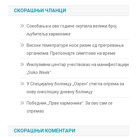
СКОРАШЊИ ЧЛАНЦИ
Сокобања и ове године окупила велики број
љубитеља хармонике
Високе темепратуре носе ризик од прегревања
организма: Препознајте симптоме на време
Инклузивни центар учествовао на манифестацији
„Soko Weekˮ
У Специјалну болницу „Озренˮ стигла опрема за
нову онколошку дневну болницу
Победник „Прве хармоникеˮ: За ово сам се
спремао
СКОРАШЊИ КОМЕНТАРИ