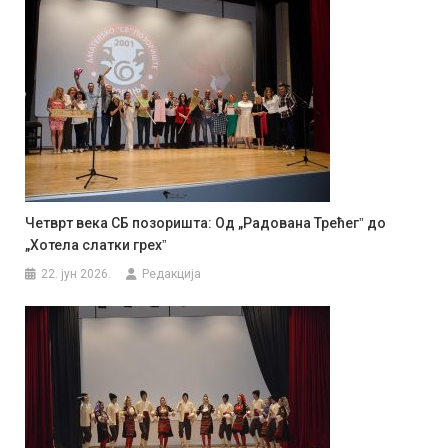
Четврт века СБ позоришта: Од „Радована Трећегˮ до
„Хотела слатки грехˮ
22. јун 2026.
Редакција