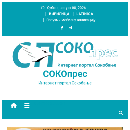
Skip
Субота, август 08, 2026
to
ЋИРИЛИЦА
LATINICA
content
Преузми мобилну апликацију
СОКОпрес
Интернет портал Сокобање
site mode button