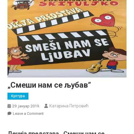
„Смеши нам се љубав”
Култура
Катарина Петровић
29. јануар 2019.
on
Leave a Comment
„Смеши
нам
Дечија представа ,,Смеши нам се
се