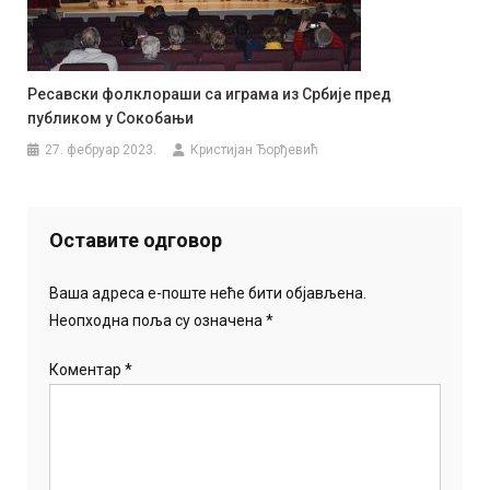
Ресавски фолклораши са играма из Србије пред
публиком у Сокобањи
27. фебруар 2023.
Кристијан Ђорђевић
Оставите одговор
Ваша адреса е-поште неће бити објављена.
Неопходна поља су означена
*
Коментар
*