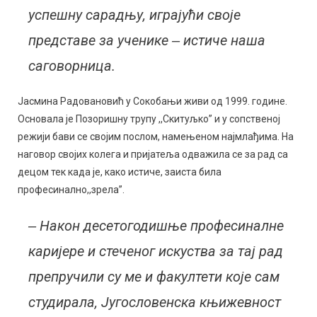
успешну сарадњу, играјући своје
представе за ученике ‒ истиче наша
саговорница.
Јасмина Радовановић у Сокобањи живи од 1999. године.
Основала је Позоришну трупу ,,Скитуљко” и у сопственој
режији бави се својим послом, намењеном најмлађима. На
наговор својих колега и пријатеља одважила се за рад са
децом тек када је, како истиче, заиста била
професинално,,зрела”.
‒ Након десетогодишње професиналне
каријере и стеченог искуства за тај рад
препручили су ме и факултети које сам
студирала, Југословенска књижевност