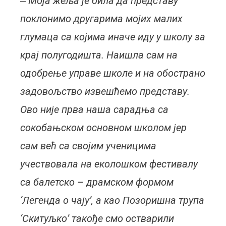
‒ Моја жеља је била да представу
поклонимо другарима мојих малих
глумаца са којима иначе иду у школу за
крај полугодишта. Наишла сам на
одобрење управе школе и на обострано
задовољство извешћемо представу.
Ово није прва наша сарадња са
сокобањском основном школом јер
сам већ са својим ученицима
учествовала на еколошком фестивалу
са балетско – драмском формом
‘Легенда о чају’, а као Позоришна трупа
‘Скитуљко’ такође смо остварили