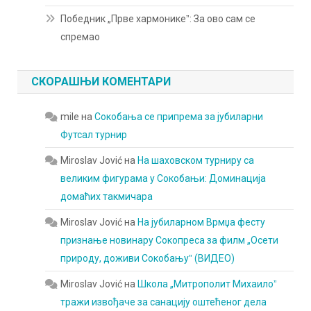
Победник „Прве хармоникеˮ: За ово сам се
спремао
СКОРАШЊИ КОМЕНТАРИ
mile
на
Сокобања се припрема за јубиларни
Футсал турнир
Miroslav Jović
на
На шаховском турниру са
великим фигурама у Сокобањи: Доминација
домаћих такмичара
Miroslav Jović
на
На јубиларном Врмџа фесту
признање новинару Сокопреса за филм „Осети
природу, доживи Сокобањуˮ (ВИДЕО)
Miroslav Jović
на
Школа „Митрополит Михаилоˮ
тражи извођаче за санацију оштећеног дела