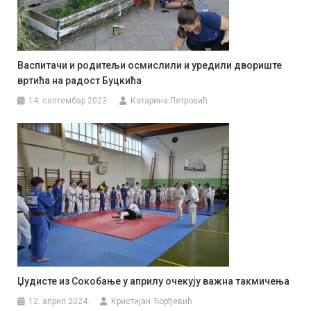
Васпитачи и родитељи осмислили и уредили двориште
вртића на радост Буцкића
14. септембар 2023.
Катарина Петровић
Џудисте из Сокобање у априлу очекују важна такмичења
12. април 2024.
Кристијан Ђорђевић