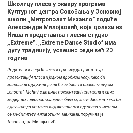
Школицу плеса у оквиру програма
у
Културног центра Сокобања у Основној
програму
,,Културице”
школи ,,Митрополит Михаило” водиће
Културног
Александра Милојковић, која долази из
центра
Ниша и представља плесни студио
Сокобање
,,Extreme”. ,,Extreme Dance Studio” има
дугу традицију, успешно ради већ 20
година.
Родитељи и деца ће имати прилику да присуствују
презентацији плеса и једном пробном часу, како би
малишани одлучили да ли ће се бавити оваквим видом
,,спорта”. Моћи ће да виде презентацију хип-хопа и свих
модерних плесова, модерног балета, show dance -а, како би
одлучили да ли такав вид активности одговара њиховом
сензибилитету и животним навикама
, поручила је
Александра Милојковић.