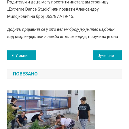
Родитељи и деца могу посетити инстаграм страницу
,,Extreme Dance Studio” или позвати Александру
Милојковић на број: 063/877-19-45.
Дођите, пријавите се у што већем броју јер је плес најбољи
вид рекреације, али и вежба интелигенције
, поручила је она.
Кретање
У оквиру програма ,,Културица”, почиње са радом школа глуме
Јуче свечано отворено игралиште и преуређен терен у Царини
чланка
ПОВЕЗАНО