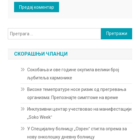
Претрага
за:
СКОРАШЊИ ЧЛАНЦИ
Сокобања и ове године окупила велики број
љубитеља хармонике
Високе темепратуре носе ризик од прегревања
организма: Препознајте симптоме на време
Инклузивни центар учествовао на манифестацији
„Soko Weekˮ
У Специјалну болницу „Озренˮ стигла опрема за
нову онколошку дневну болницу