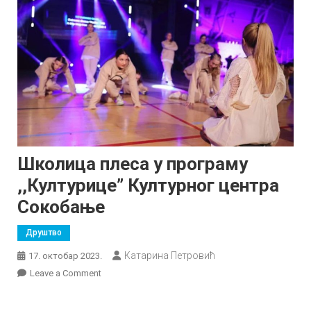
Школица плеса у програму
,,Културице” Културног центра
Сокобање
Друштво
Катарина Петровић
17. октобар 2023.
on
Leave a Comment
Школица
плеса