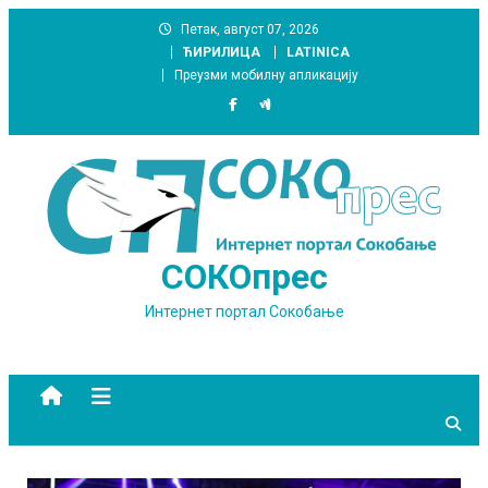
Skip
Петак, август 07, 2026
to
ЋИРИЛИЦА
LATINICA
content
Преузми мобилну апликацију
СОКОпрес
Интернет портал Сокобање
site mode button