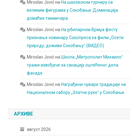
Miroslav Jović
на
На шаховском турниру са
великим фигурама у Сокобањи: Доминација
домаћих такмичара
Miroslav Jović
на
На јубиларном Врмџа фесту
признање новинару Сокопреса за филм „Осети
природу, доживи Сокобањуˮ (ВИДЕО)
Miroslav Jović
на
Школа „Митрополит Михаилоˮ
тражи извођаче за санацију оштећеног дела
фасаде
Miroslav Jović
на
Награђени чувари традиције на
Националном сабору „Златне рукеˮ у Сокобањи
АРХИВЕ
август 2026