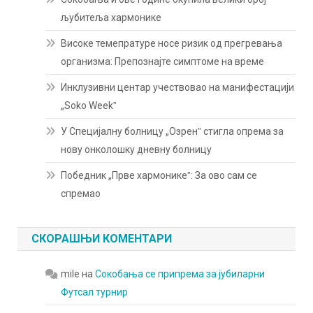
љубитеља хармонике
Високе темепратуре носе ризик од прегревања
организма: Препознајте симптоме на време
Инклузивни центар учествовао на манифестацији
„Soko Weekˮ
У Специјалну болницу „Озренˮ стигла опрема за
нову онколошку дневну болницу
Победник „Прве хармоникеˮ: За ово сам се
спремао
СКОРАШЊИ КОМЕНТАРИ
mile
на
Сокобања се припрема за јубиларни
Футсал турнир