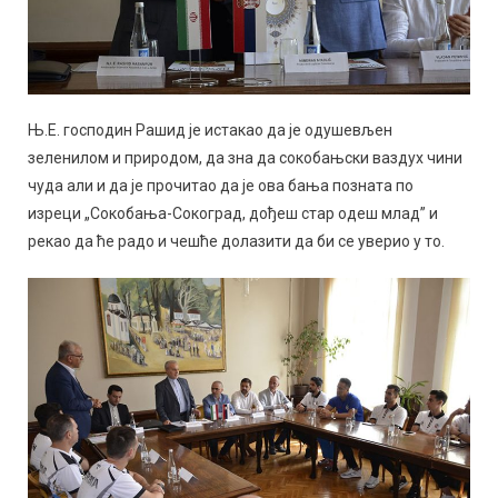
Њ.Е. господин Рашид је истакао да је одушевљен
зеленилом и природом, да зна да сокобањски ваздух чини
чуда али и да је прочитао да је ова бања позната по
изреци „Сокобања-Сокоград, дођеш стар одеш млад” и
рекао да ће радо и чешће долазити да би се уверио у то.