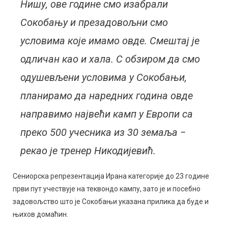
Нишу, ове године смо изабрали
Сокобању и презадовољни смо
условима које имамо овде. Смештај је
одличан као и хала. С обзиром да смо
одушевљени условима у Сокобањи,
планирамо да наредних година овде
направимо највећи камп у Европи са
преко 500 учесника из 30 земаља −
рекао је тренер Никодијевић.
Сениорска репрезентација Ирана категорије до 23 године
први пут учествује на теквондо кампу, зато је и посебно
задовољство што је Сокобањи указана прилика да буде и
њихов домаћин.