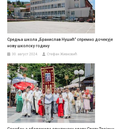
Средња школа „Бранислав Нушић” спремно дочекује
нову школску годину
30. август 2024.
Стефан Живковић
Сокобања обележила општинску славу Свету Тројицу