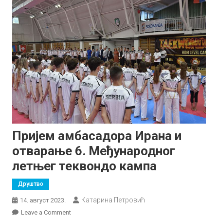
Пријем амбасадора Ирана и
отварање 6. Међународног
летњег теквондо кампа
Друштво
Катарина Петровић
14. август 2023.
on
Leave a Comment