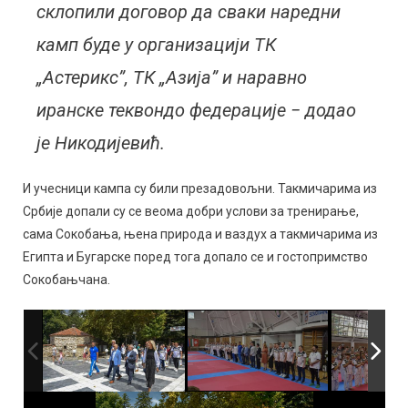
склопили договор да сваки наредни
камп буде у организацији ТК
„Астерикс”, ТК „Азија” и наравно
иранске теквондо федерације − додао
је Никодијевић.
И учесници кампа су били презадовољни. Такмичарима из
Србије допали су се веома добри услови за тренирање,
сама Сокобања, њена природа и ваздух а такмичарима из
Египта и Бугарске поред тога допало се и гостопримство
Сокобањчана.