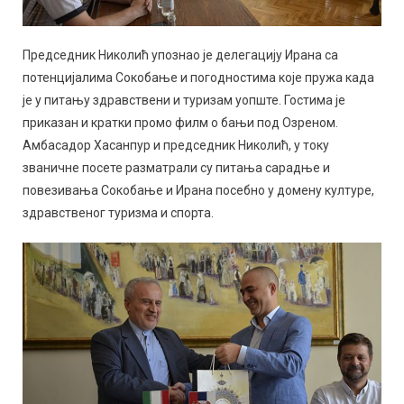
Председник Николић упознао је делегацију Ирана са
потенцијалима Сокобање и погодностима које пружа када
је у питању здравствени и туризам уопште. Гостима је
приказан и кратки промо филм о бањи под Озреном.
Амбасадор Хасанпур и председник Николић, у току
званичне посете разматрали су питања сарадње и
повезивања Сокобање и Ирана посебно у домену културе,
здравственог туризма и спорта.