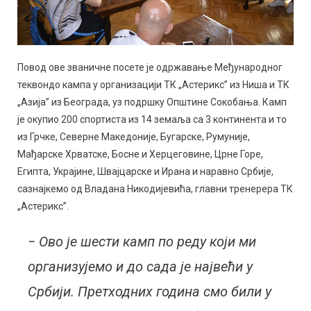
Повод ове званичне посете је одржавање Међународног
теквондо кампа у организацији ТК „Астерикс” из Ниша и ТК
„Азија” из Београда, уз подршку Општине Сокобања. Камп
је окупио 200 спортиста из 14 земаља са 3 континента и то
из Грчке, Северне Македоније, Бугарске, Румуније,
Мађарске Хрватске, Босне и Херцеговине, Црне Горе,
Египта, Украјине, Швајцарске и Ирана и наравно Србије,
сазнајкемо од Владана Никодијевића, главни тренерера ТК
„Астерикс”.
− Ово је шести камп по реду који ми
организујемо и до сада је највећи у
Србији. Претходних година смо били у