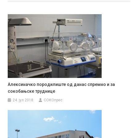
Алексиначко породилиште од данас спремно и за
сокобањске труднице
24. јул 2018.
СОКОпрес