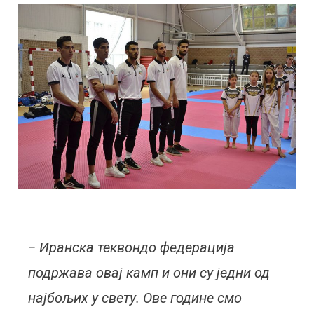
− Иранска теквондо федерација
подржава овај камп и они су једни од
најбољих у свету. Ове године смо