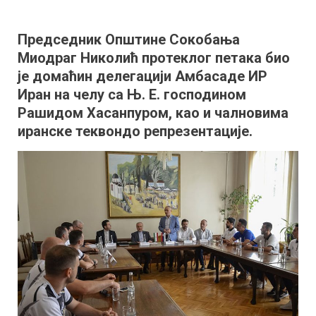
Пријем
амбасадора
Председник Општине Сокобања
Ирана
Миодраг Николић протеклог петака био
и
отварање
је домаћин делегацији Амбасаде ИР
6.
Иран на челу са Њ. Е. господином
Међународног
Рашидом Хасанпуром, као и чалновима
летњег
иранске теквондо репрезентације.
теквондо
кампа