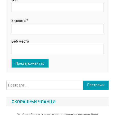
Е-пошта
*
Веб место
Претрага
за:
СКОРАШЊИ ЧЛАНЦИ
Сокобања и ове године окупила велики број