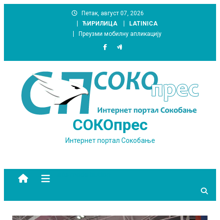
Skip
Петак, август 07, 2026
to
ЋИРИЛИЦА
LATINICA
content
Преузми мобилну апликацију
СОКОпрес
Интернет портал Сокобање
site mode button