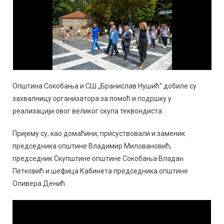
Општина Сокобања и СШ „Бранислав Нушић” добилe су
захвалницу организатора за помоћ и подршку у
реализацији овог великог скупа теквондиста .
Пријему су, као домаћини, присуствовали и заменик
председника општине Владимир Миловановић,
председник Скупштине општине Сокобања Владан
Петковић и шефица Кабинета председника општине
Оливера Денић.