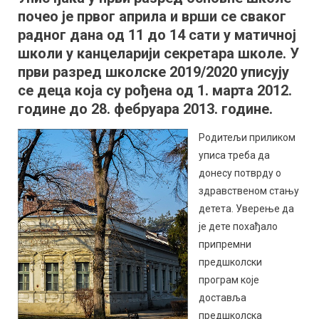
почео је првог априла и врши се сваког
првака
радног дана од 11 до 14 сати у матичној
школи у канцеларији секретара школе. У
први разред школске 2019/2020 уписују
се деца која су рођена од 1. марта 2012.
године до 28. фебруара 2013. године.
Родитељи приликом
уписа треба да
донесу потврду о
здравственом стању
детета. Уверење да
је дете похађало
припремни
предшколски
програм које
доставља
предшколска