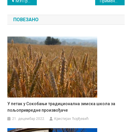
Кретање
МУП расписао конкурс за ватрогасце
Применом нових технологија до уштеде времена
чланка
ПОВЕЗАНО
У петак у Сокобањи традиционална зимска школа за
пољопривредне произвођаче
21. децембар 2022.
Кристијан Ђорђевић