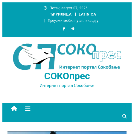
Skip
Петак, август 07, 2026
to
ЋИРИЛИЦА
LATINICA
content
Преузми мобилну апликацију
СОКОпрес
Интернет портал Сокобање
site mode button