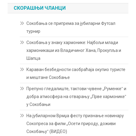
СКОРАШЊИ ЧЛАНЦИ
Сокобања се припрема за јубиларни Футсал
турнир
Сокобања у знаку хармонике: Најбољи млади
хармоникаши из Владичиног Хана, Прокупља и
Шапца
Караван безбедности саобраћаја окупио туристе
и мештане Сокобање
Препуно гледалиште, тактови чувене „Руменкеˮ и
добра атмосфера на отварању „Прве хармоникеˮ
у Сокобањи
На јубиларном Врмџа фесту признање новинару
Сокопреса за филм „Осети природу, доживи
Сокобањуˮ (ВИДЕО)