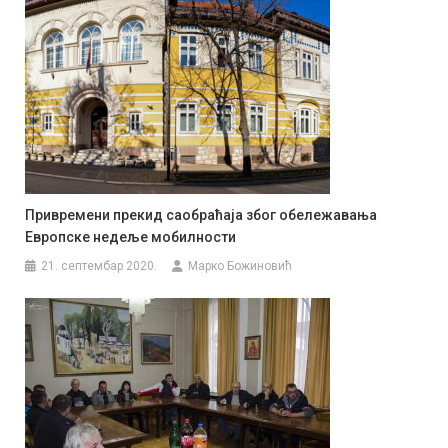
Привремени прекид саобраћаја због обележавања
Европске недеље мобилности
21. септембар 2020.
Марко Божиновић