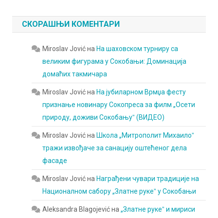
СКОРАШЊИ КОМЕНТАРИ
Miroslav Jović
на
На шаховском турниру са
великим фигурама у Сокобањи: Доминација
домаћих такмичара
Miroslav Jović
на
На јубиларном Врмџа фесту
признање новинару Сокопреса за филм „Осети
природу, доживи Сокобањуˮ (ВИДЕО)
Miroslav Jović
на
Школа „Митрополит Михаилоˮ
тражи извођаче за санацију оштећеног дела
фасаде
Miroslav Jović
на
Награђени чувари традиције на
Националном сабору „Златне рукеˮ у Сокобањи
Aleksandra Blagojević
на
„Златне рукеˮ и мириси