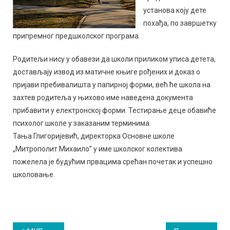
установа коју дете
похађа, по завршетку
припремног предшколског програма.
Родитељи нису у обавези да школи приликом уписа детета,
достављају извод из матичне књиге рођених и доказ о
пријави пребивалишта у папирној форми, већ ће школа на
захтев родитеља у њихово име наведена документа
прибавити у електронској форми. Тестирање деце обавиће
психолог школе у заказаним терминима.
Тања Глигоријевић, директорка Основне школе
„Митрополит Михаило” у име школског колектива
пожелела је будућим првацима срећан почетак и успешно
школовање.