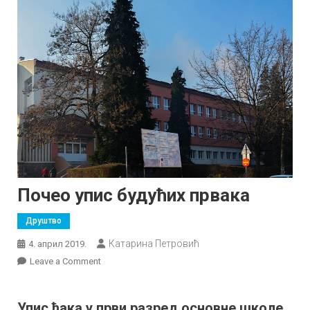
Почео упис будућих првака
Друштво
Катарина Петровић
4. април 2019.
on
Leave a Comment
Почео
упис
Упис ђака у први разред основне школе
будућих