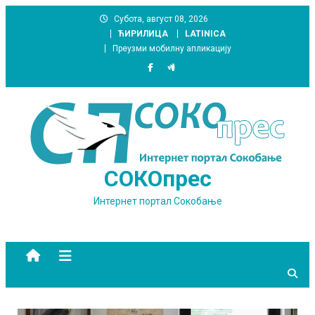
Skip
Субота, август 08, 2026
to
ЋИРИЛИЦА
LATINICA
content
Преузми мобилну апликацију
СОКОпрес
Интернет портал Сокобање
site mode button