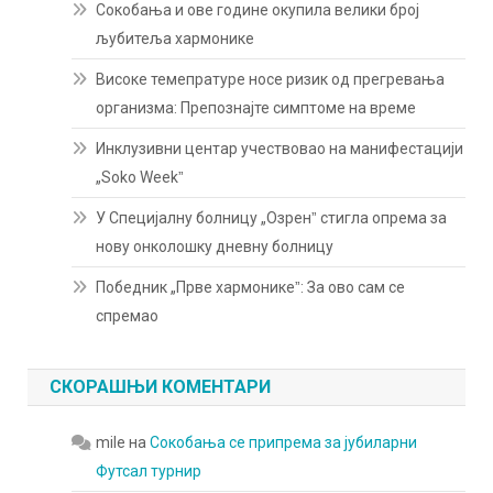
Сокобања и ове године окупила велики број
љубитеља хармонике
Високе темепратуре носе ризик од прегревања
организма: Препознајте симптоме на време
Инклузивни центар учествовао на манифестацији
„Soko Weekˮ
У Специјалну болницу „Озренˮ стигла опрема за
нову онколошку дневну болницу
Победник „Прве хармоникеˮ: За ово сам се
спремао
СКОРАШЊИ КОМЕНТАРИ
mile
на
Сокобања се припрема за јубиларни
Футсал турнир