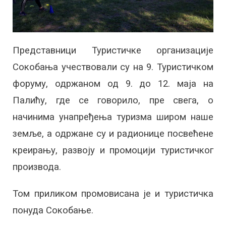
Представници Туристичке организације
Сокобања учествовали су на 9. Туристичком
форуму, одржаном од 9. до 12. маја на
Палићу, где се говорило, пре свега, о
начинима унапређења туризма широм наше
земље, а одржане су и радионице посвећене
креирању, развоју и промоцији туристичког
производа.
Том приликом промовисана је и туристичка
понуда Сокобање.