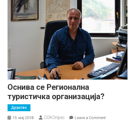
Оснива се Регионална
туристичка организација?
Друштво
СОКОпрес
on
15. мај 2018.
Leave a Comment
Оснива
се