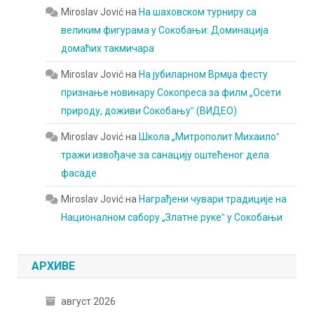
Miroslav Jović
на
На шаховском турниру са
великим фигурама у Сокобањи: Доминација
домаћих такмичара
Miroslav Jović
на
На јубиларном Врмџа фесту
признање новинару Сокопреса за филм „Осети
природу, доживи Сокобањуˮ (ВИДЕО)
Miroslav Jović
на
Школа „Митрополит Михаилоˮ
тражи извођаче за санацију оштећеног дела
фасаде
Miroslav Jović
на
Награђени чувари традиције на
Националном сабору „Златне рукеˮ у Сокобањи
АРХИВЕ
август 2026