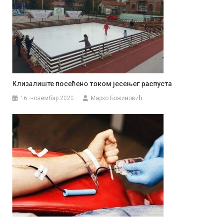
Клизалиште посећено током јесењег распуста
16. новембар 2020.
Марко Божиновић