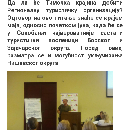
Да ли ће Тимочка крајина добити
Регионална
Регионалну туристичку организацију?
туристичка
организација?
Одговор на ово питање знаће се крајем
маја, односно почетком јуна, када ће се
у Сокобањи највероватније састати
туристички посленици Борског и
Зајечарског округа. Поред ових,
разматра се и могућност укључивања
Нишавског округа.