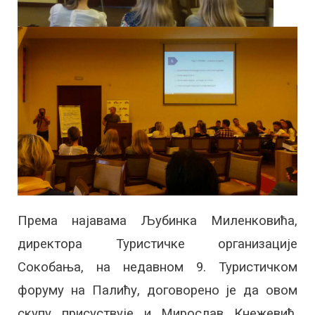
Према најавама Љубинка Миленковића,
директора Туристичке организације
Сокобања, на недавном 9. Туристичком
форуму на Палићу, догoворено је да овом
скупу присуствује и Мирослав Кнежевић,