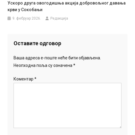
Ускоро друга овогодишња акција добровољног давања
крви у Сокобањи
9. фебруар 2026.
Редакција
Оставите одговор
Ваша адреса е-поште неће бити објављена.
Неопходна поља су означена
*
Коментар
*