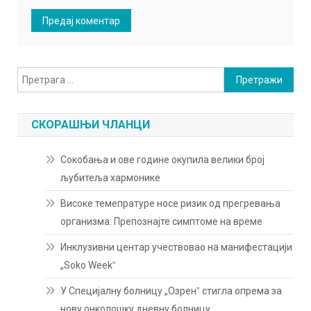
Претрага
за:
СКОРАШЊИ ЧЛАНЦИ
Сокобања и ове године окупила велики број
љубитеља хармонике
Високе темепратуре носе ризик од прегревања
организма: Препознајте симптоме на време
Инклузивни центар учествовао на манифестацији
„Soko Weekˮ
У Специјалну болницу „Озренˮ стигла опрема за
нову онколошку дневну болницу