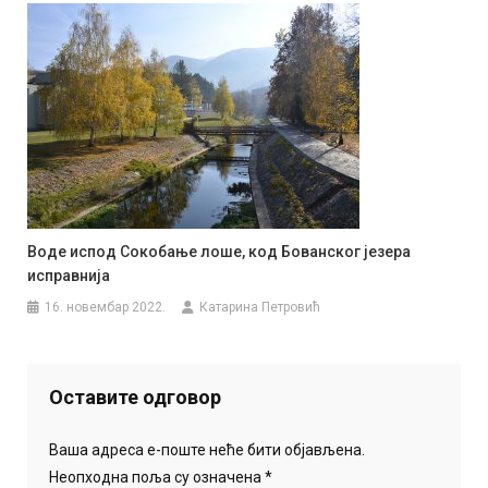
Воде испод Сокобање лоше, код Бованског језера
исправнија
16. новембар 2022.
Катарина Петровић
Оставите одговор
Ваша адреса е-поште неће бити објављена.
Неопходна поља су означена
*