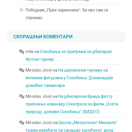
Победник „Прве хармоникеˮ: За ово сам се
спремао
СКОРАШЊИ КОМЕНТАРИ
mile
на
Сокобања се припрема за јубиларни
Футсал турнир
Miroslav Jović
на
На шаховском турниру са
великим фигурама у Сокобањи: Доминација
домаћих такмичара
Miroslav Jović
на
На јубиларном Врмџа фесту
признање новинару Сокопреса за филм „Осети
природу, доживи Сокобањуˮ (ВИДЕО)
Miroslav Jović
на
Школа „Митрополит Михаилоˮ
тражи извођаче за санацију оштећеног дела