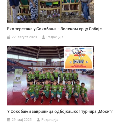
Еко теретана у Сокобањи − Зеленом срцу Србије
22. август 2023.
Редакција
У Сокобањи завршница одбојкашког турнира „Мосићˮ
29. мај 2025.
Редакција