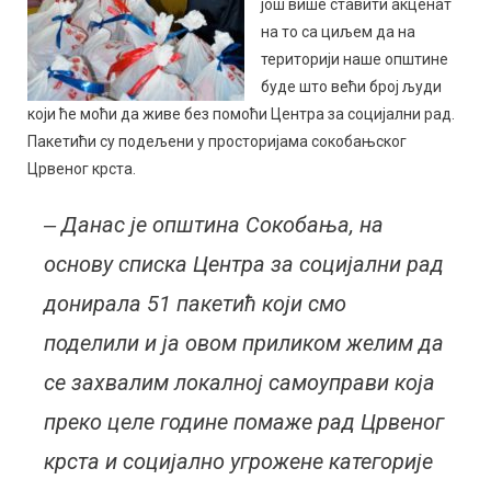
још више ставити акценат
на то са циљем да на
територији наше општине
буде што већи број људи
који ће моћи да живе без помоћи Центра за социјални рад.
Пакетићи су подељени у просторијама сокобањског
Црвеног крста.
‒ Данас је општина Сокобања, на
основу списка Центра за социјални рад
донирала 51 пакетић који смо
поделили и ја овом приликом желим да
се захвалим локалној самоуправи која
преко целе године помаже рад Црвеног
крста и социјално угрожене категорије