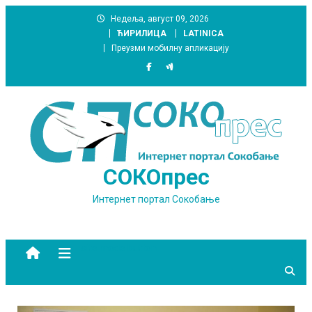
Skip
Недеља, август 09, 2026
to
ЋИРИЛИЦА
LATINICA
content
Преузми мобилну апликацију
СОКОпрес
Интернет портал Сокобање
site mode button