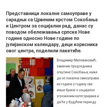
Општина
Сокобања
Представници локалне самоуправе у
поделила
сарадњи са Црвеним крстом Сокобања
пакетиће
деци
и Центром за социјални рад, данас су
корисника
поводом обележавања српске Нове
Центра
године односно Нове године по
за
јулијанском календару, деци корисника
Социјални
овог центра, поделили пакетиће.
рад
Владимир Миловановић,
заменик председника
општине Сокобања, каже
да се локална самоуправа
из године у годину све
више брине о социјално
угроженим категоријама а
да ће у будућем периоду