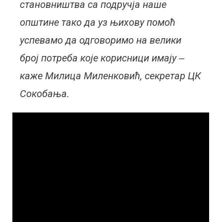
становништва са подручја наше
општине тако да уз њихову помоћ
успевамо да одговоримо на велики
број потреба које корисници имају ‒
каже Милица Миленковић, секретар ЦК
Сокобања.