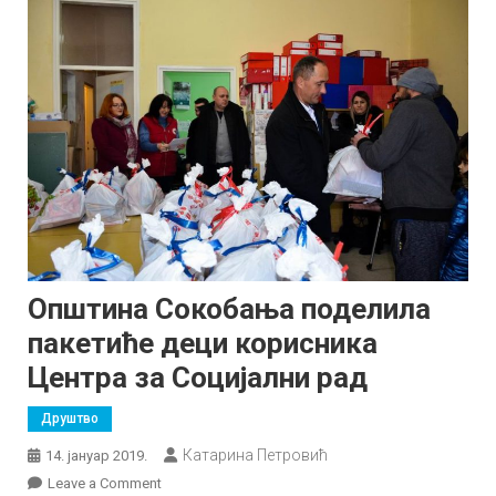
Општина Сокобања поделила
пакетиће деци корисника
Центра за Социјални рад
Друштво
Катарина Петровић
14. јануар 2019.
on
Leave a Comment