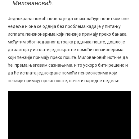
Миловановић.
Једнокрана помоћ почела је да се исплаћује почетком ове
недеље и она се одвија без проблема када је у питању
исплата пензионерима који пензије примају преко банака,
међутим због недавног штрајка радника поште, дошло је
до застоја у исплати једнократне помоћи пензионерима
који пензије примају преко поште. Миловановић истиче да
ће, према његовим сазнањима, и то ускоро бити решено и
да ће исплата једнокране помоћи пензионерима који
пензије примају преко поште, почети наредне недеље.