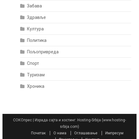
Забава
Здравље
Култура
Политика
Пољопривреда
Спорт
Туризам
Хроника
СОКОпрес
|
Израда сајта и хостинг: Hosting-Srbija (www.hosting-
srbija.com)
Почетак
О нама
Оглашавање
Импресум