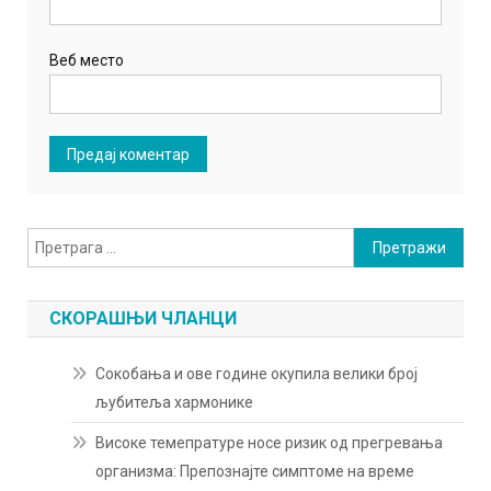
Веб место
Претрага
за:
СКОРАШЊИ ЧЛАНЦИ
Сокобања и ове године окупила велики број
љубитеља хармонике
Високе темепратуре носе ризик од прегревања
организма: Препознајте симптоме на време