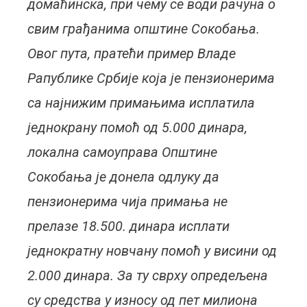
домаћинска, при чему се води рачуна о
свим грађанима општине Сокобања.
Овог пута, пратећи пример Владе
Рапублике Србије која је пензионерима
са најнижим примањима исплатила
једнокрану помоћ од 5.000 динара,
локална самоуправа Општине
Сокобања је донела одлуку да
пензионерима чија примања не
прелазе 18.500. динара исплати
једнократну новчану помоћ у висини од
2.000 динара. За ту сврху опредељена
су средства у износу од пет милиона