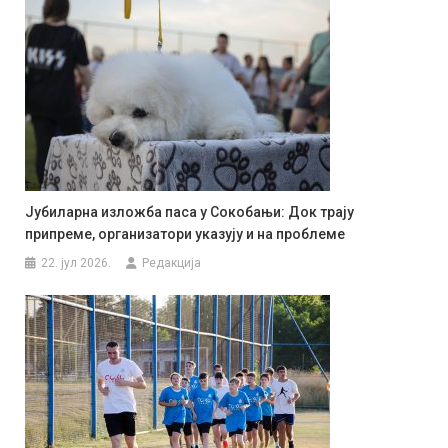
Јубиларна изложба паса у Сокобањи: Док трају
припреме, организатори указују и на проблеме
22. јул 2026.
Редакција