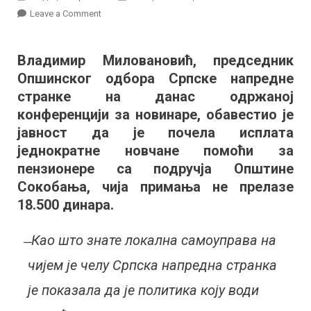
on
Leave a Comment
ОО
СНС:
Владимир Миловановић, председник
Почела
Опшинског одбора Српске напредне
исплата
једнократне
странке на данас одржаној
новчане
конференцији за новинаре, обавестио је
помоћи
јавност да је почела исплата
за
једнократне новчане помоћи за
сокобањске
пензионере са подручја Општине
пензионере
Сокобања, чија примања не прелазе
са
18.500 динара.
најнижим
примањима
̶ Као што знате локална самоуправа на
чијем је челу Српска напредна странка
је показала да је политика коју води