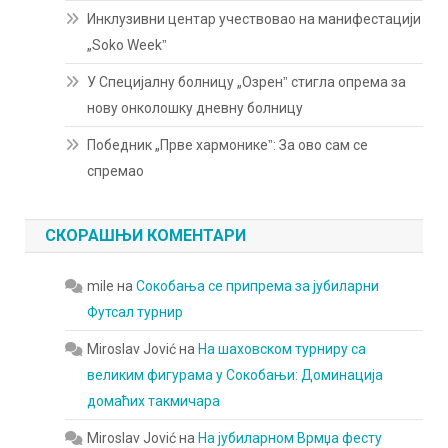
Инклузивни центар учествовао на манифестацији
„Soko Weekˮ
У Специјалну болницу „Озренˮ стигла опрема за
нову онколошку дневну болницу
Победник „Прве хармоникеˮ: За ово сам се
спремао
СКОРАШЊИ КОМЕНТАРИ
mile
на
Сокобања се припрема за јубиларни
Футсал турнир
Miroslav Jović
на
На шаховском турниру са
великим фигурама у Сокобањи: Доминација
домаћих такмичара
Miroslav Jović
на
На јубиларном Врмџа фесту