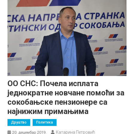
ОО СНС: Почела исплата
једнократне новчане помоћи за
сокобањске пензионере са
најнижим примањима
Друштво
Политика
Катарина Петровић
20. децембар 2019.