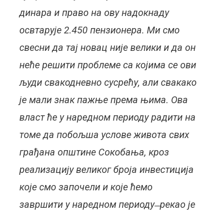
динара и право на ову надокнаду
освтарује 2.450 пензионера. Ми смо
свесни да тај новац није велики и да он
неће решити проблеме са којима се ови
људи свакодневно сусрећу, али свакако
је мали знак пажње према њима. Ова
власт ће у наредном периоду радити на
томе да побољша услове живота свих
грађана општине Сокобања, кроз
реализацију великог броја инвестиција
које смо започели и које ћемо
завршити у наредном периоду ̶ рекао је