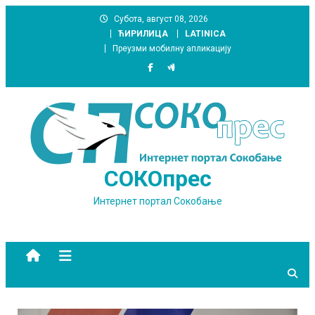
Skip
Субота, август 08, 2026
to
ЋИРИЛИЦА
LATINICA
content
Преузми мобилну апликацију
СОКОпрес
Интернет портал Сокобање
site mode button