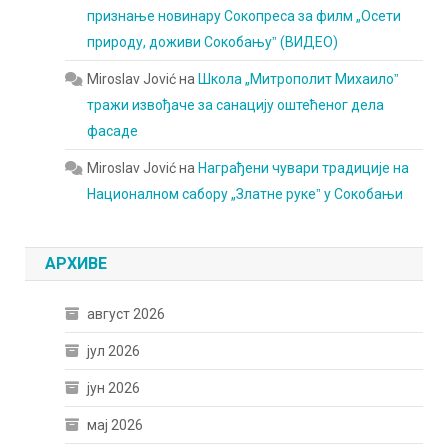
признање новинару Сокопреса за филм „Осети
природу, доживи Сокобањуˮ (ВИДЕО)
Miroslav Jović
на
Школа „Митрополит Михаилоˮ
тражи извођаче за санацију оштећеног дела
фасаде
Miroslav Jović
на
Награђени чувари традиције на
Националном сабору „Златне рукеˮ у Сокобањи
АРХИВЕ
август 2026
јул 2026
јун 2026
мај 2026