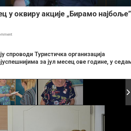
ец у оквиру акције „Бирамо најбоље”
on
Comment
Одабрани
најбољи
оју спроводи Туристичка организација
за
успешнијима за јул месец ове године, у седа
јул
месец
у
оквиру
акције
„Бирамо
најбоље”