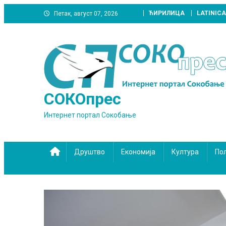
Skip
ЋИРИЛИЦА
LATINICA
Петак, август 07, 2026
to
content
СОКОпрес
Интернет портал Сокобање
Друштво
Економија
Култура
По