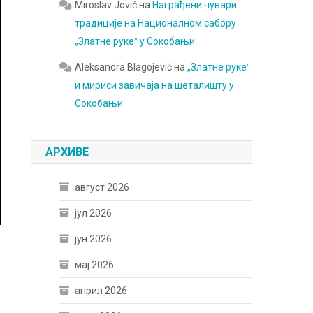
Miroslav Jović
на
Награђени чувари
традиције на Националном сабору
„Златне рукеˮ у Сокобањи
Aleksandra Blagojević
на
„Златне рукеˮ
и мириси завичаја на шеталишту у
Сокобањи
АРХИВЕ
август 2026
јул 2026
јун 2026
мај 2026
април 2026