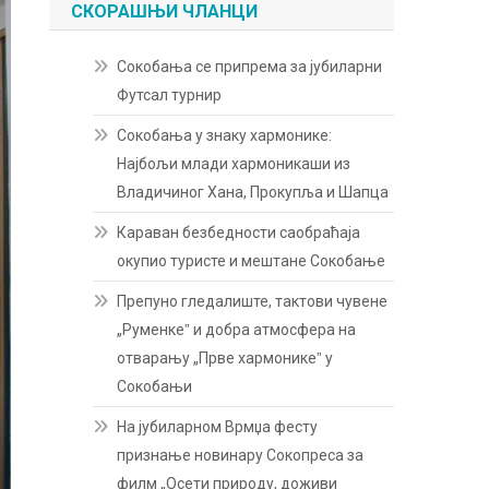
СКОРАШЊИ ЧЛАНЦИ
Сокобања се припрема за јубиларни
Футсал турнир
Сокобања у знаку хармонике:
Најбољи млади хармоникаши из
Владичиног Хана, Прокупља и Шапца
Караван безбедности саобраћаја
окупио туристе и мештане Сокобање
Препуно гледалиште, тактови чувене
„Руменкеˮ и добра атмосфера на
отварању „Прве хармоникеˮ у
Сокобањи
На јубиларном Врмџа фесту
признање новинару Сокопреса за
филм „Осети природу, доживи