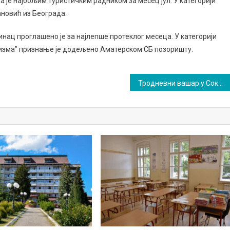
 је најбољим туристичким радником за месец јул. У категорији
новић из Београда.
ац проглашено је за најлепше протеклог месеца. У категорији
ризма” признање је додељено Аматерском СБ позоришту.
Тродневни вашар у Сокобањи