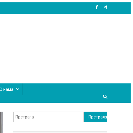
site mode button
О нама
Претрага
за: