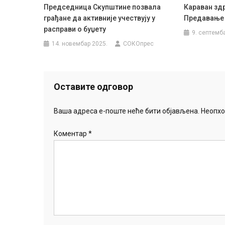
Председница Скупштине позвала
Караван зд
грађане да активније учествују у
Предавање 
расправи о буџету
9. септемб
14. новембар 2025.
СОКОпрес
Оставите одговор
Ваша адреса е-поште неће бити објављена.
Неопхо
Коментар
*