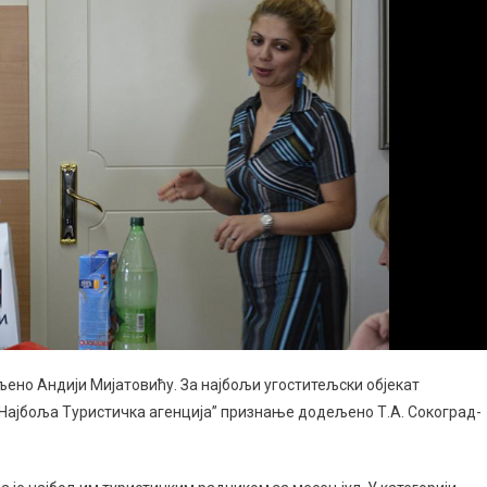
љено Андији Мијатовићу. За најбољи угоститељски објекат
и „Најбоља Туристичка агенција” признање додељено Т.А. Сокоград-