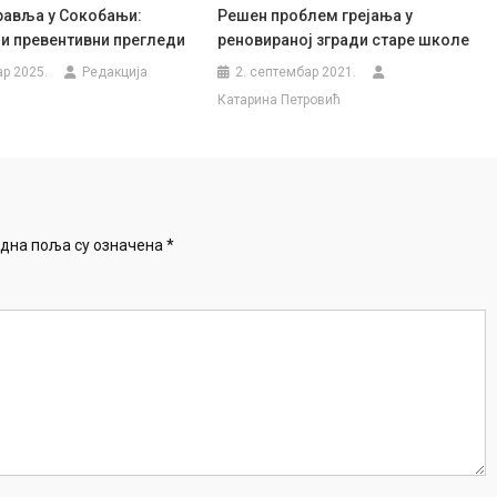
равља у Сокобањи:
Решен проблем грејања у
и превентивни прегледи
реновираној згради старе школе
ар 2025.
Редакција
2. септембар 2021.
Катарина Петровић
дна поља су означена
*