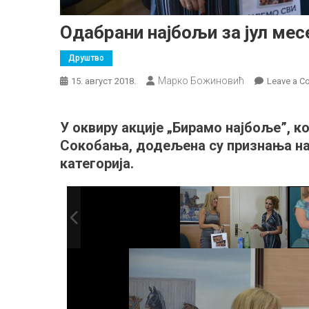
Одабрани најбољи за јул мес
Друштво
Марко Божиновић
15. август 2018.
Leave a 
У оквиру акције „Бирамо најбоље”, к
Сокобања, додељена су признања нај
категорија.