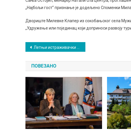
Сања Остојић, менаџер Натали спа центра, проглашена
„Најбољи гост” признање је додељено Споменки Мила
Двориште Милевке Клапер из сокобањског села Мужин
„Удружење или појединац који доприноси развоју ту
Кретање
Летњи истраживачки камп за таленте у Сокобањи
чланка
ПОВЕЗАНО