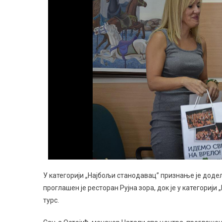
У категорији „Најбољи станодавац” признање је доде
проглашен је ресторан Рујна зора, док је у категориј
турс.