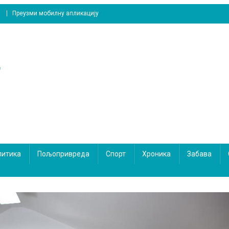
Преузми мобилну апликацију
литика
Пољопривреда
Спорт
Хроника
Забава