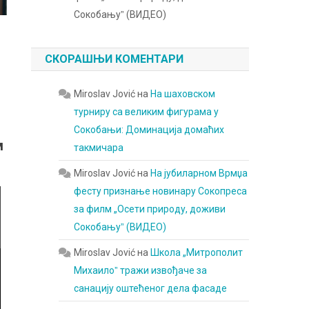
Сокобањуˮ (ВИДЕО)
СКОРАШЊИ КОМЕНТАРИ
Miroslav Jović
на
На шаховском
турниру са великим фигурама у
Сокобањи: Доминација домаћих
м
такмичара
Miroslav Jović
на
На јубиларном Врмџа
фесту признање новинару Сокопреса
за филм „Осети природу, доживи
Сокобањуˮ (ВИДЕО)
Miroslav Jović
на
Школа „Митрополит
Михаилоˮ тражи извођаче за
санацију оштећеног дела фасаде