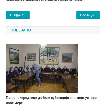
Кретање
Одржана Друга Гастро манифестација у Читлуку
Песници из Сокобање „Рајевском у част”
чланка
ПОВЕЗАНО
Пољопривредници добили субвенције општине, ускоро
нове мере