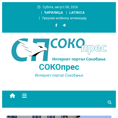
Skip
Субота, август 08, 2026
to
ЋИРИЛИЦА
LATINICA
content
Преузми мобилну апликацију
СОКОпрес
Интернет портал Сокобање
site mode button