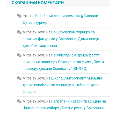
СКОРАШЊИ КОМЕНТАРИ
mile
на
Сокобања се припрема за јубиларни
Футсал турнир
Miroslav Jović
на
На шаховском турниру са
великим фигурама у Сокобањи: Доминација
домаћих такмичара
Miroslav Jović
на
На јубиларном Врмџа фесту
признање новинару Сокопреса за филм „Осети
природу, доживи Сокобањуˮ (ВИДЕО)
Miroslav Jović
на
Школа „Митрополит Михаилоˮ
тражи извођаче за санацију оштећеног дела
фасаде
Miroslav Jović
на
Награђени чувари традиције на
Националном сабору „Златне рукеˮ у Сокобањи