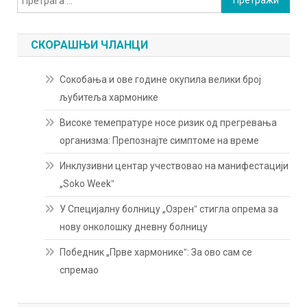
за:
СКОРАШЊИ ЧЛАНЦИ
Сокобања и ове године окупила велики број
љубитеља хармонике
Високе темепратуре носе ризик од прегревања
организма: Препознајте симптоме на време
Инклузивни центар учествовао на манифестацији
„Soko Weekˮ
У Специјалну болницу „Озренˮ стигла опрема за
нову онколошку дневну болницу
Победник „Прве хармоникеˮ: За ово сам се
спремао