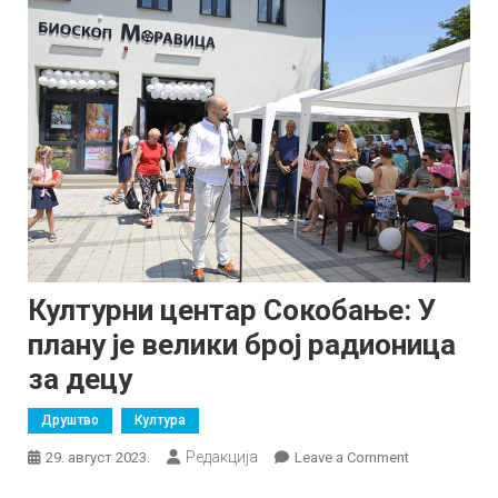
Културни центар Сокобање: У
плану је велики број радионица
за децу
Друштво
Култура
Редакција
on
29. август 2023.
Leave a Comment
Културни