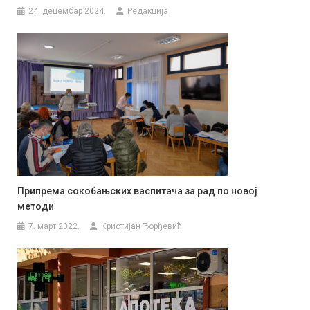
24. децембар 2024.
Редакција
Припрема сокобањских васпитача за рад по новој
методи
7. март 2022.
Кристијан Ђорђевић