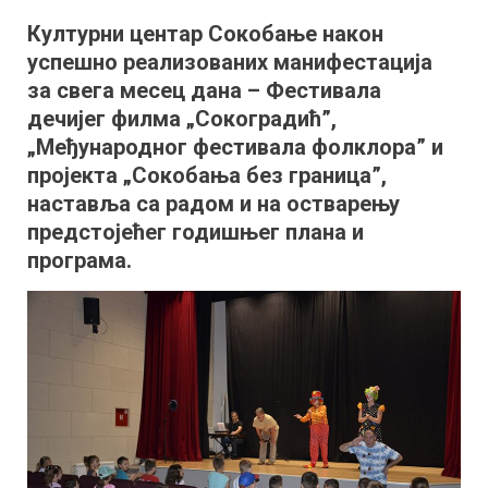
центар
Културни центар Сокобање након
Сокобање:
успешно реализованих манифестација
У
плану
за свега месец дана – Фестивала
је
дечијег филма „Сокоградић”,
велики
„Међународног фестивала фолклора” и
број
пројекта „Сокобања без граница”,
радионица
наставља са радом и на остварењу
за
предстојећег годишњег плана и
децу
програма.