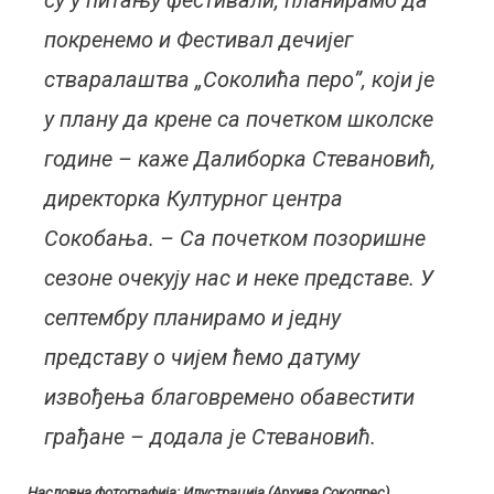
покренемо и Фестивал дечијег
стваралаштва „Соколића перо”, који је
у плану да крене са почетком школске
године – каже Далиборка Стевановић,
директорка Културног центра
Сокобања. – Са почетком позоришне
сезоне очекују нас и неке представе. У
септембру планирамо и једну
представу о чијем ћемо датуму
извођења благовремено обавестити
грађане – додала је Стевановић.
Насловна фотографија: Илустрација (Архива Сокопрес).