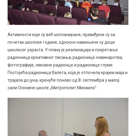
Активности које су већ испланиране, превиђене су за
почетак школске године, односно намењене су деци
школксог узраста. У плану је реализација и покретање
радионица креативног писања, радионице новинарства,
фотографије, ликовне радионце и радионице глуме.
Постојећа радионица балета, која је отпочела крајем маја и
трајала до јуна, кренуће поново од 8. септембра у малој
сали Основне школе „Митрополит Михаило”.