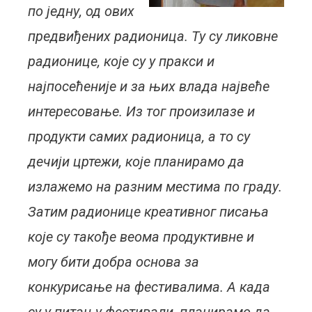
по једну, од ових
предвиђених радионица. Ту су ликовне
радионице, које су у пракси и
најпосећеније и за њих влада највеће
интересовање. Из тог произилазе и
продукти самих радионица, а то су
дечији цртежи, које планирамо да
излажемо на разним местима по граду.
Затим радионице креативног писања
које су такође веома продуктивне и
могу бити добра основа за
конкурисање на фестивалима. А када
су у питању фестивали, планирамо да