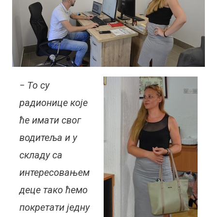
− То су
радионице које
ће имати свог
водитеља и у
складу са
интересовањем
деце тако ћемо
покретати једну