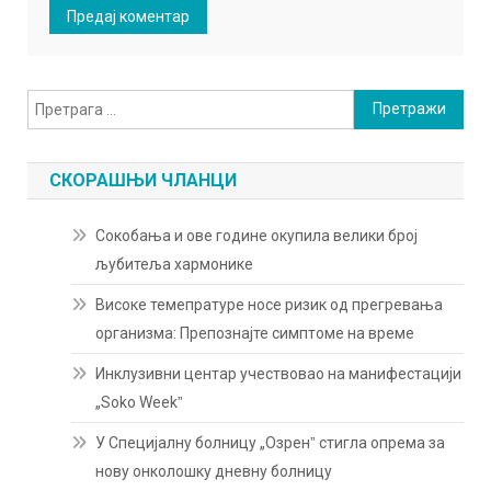
Претрага
за:
СКОРАШЊИ ЧЛАНЦИ
Сокобања и ове године окупила велики број
љубитеља хармонике
Високе темепратуре носе ризик од прегревања
организма: Препознајте симптоме на време
Инклузивни центар учествовао на манифестацији
„Soko Weekˮ
У Специјалну болницу „Озренˮ стигла опрема за
нову онколошку дневну болницу