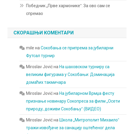
Победник „Прве хармоникеˮ: За ово сам се
спремао
СКОРАШЊИ КОМЕНТАРИ
mile
на
Сокобања се припрема за јубиларни
Футсал турнир
Miroslav Jović
на
На шаховском турниру са
великим фигурама у Сокобањи: Доминација
домаћих такмичара
Miroslav Jović
на
На јубиларном Врмџа фесту
признање новинару Сокопреса за филм „Осети
природу, доживи Сокобањуˮ (ВИДЕО)
Miroslav Jović
на
Школа „Митрополит Михаилоˮ
тражи извођаче за санацију оштећеног дела