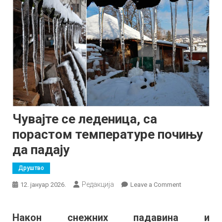
Чувајте се леденица, са
порастом температуре почињу
да падају
Друштво
Редакција
on
12. јануар 2026.
Leave a Comment
Чувајте
се
Након снежних падавина и
леденица,