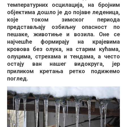
температурних осцилација, на бројним
са
порастом
објектима дошло је до појаве леденица,
температуре
које током зимског периода
почињу
представљају озбиљну опасност по
да
пешаке, животиње и возила. Оне се
падају
најчешће формирају на крајевима
кровова без олука, на старим кућама,
олуцима, стрехама и тендама, а често
остају ван нашег видокруга, јер
приликом кретања ретко подижемо
поглед.