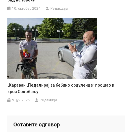
10. октобар 2024.
Редакција
„Караван „Педалирај за бебино срцуленцеˮ прошао и
кроз Сокобању
9. јун 2026.
Редакција
Оставите одговор