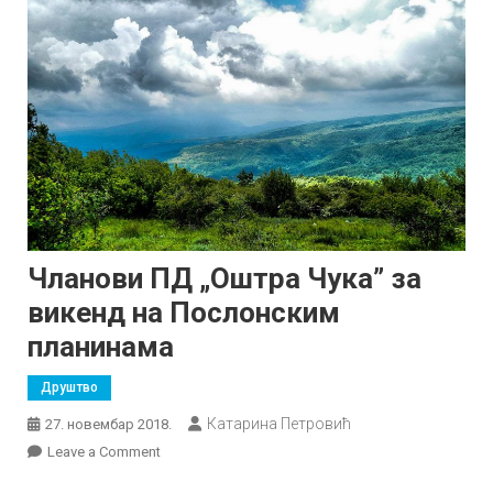
Чланови ПД „Оштра Чука” за
викенд на Послонским
планинама
Друштво
Катарина Петровић
27. новембар 2018.
on
Leave a Comment
Чланови