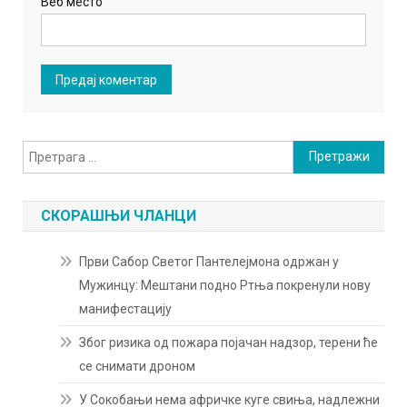
Веб место
Претрага
за:
СКОРАШЊИ ЧЛАНЦИ
Први Сабор Светог Пантелејмона одржан у
Мужинцу: Мештани подно Ртња покренули нову
манифестацију
Због ризика од пожара појачан надзор, терени ће
се снимати дроном
У Сокобањи нема афричке куге свиња, надлежни