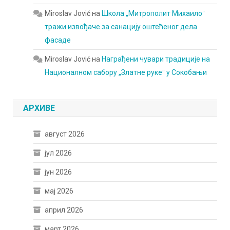
Miroslav Jović
на
Школа „Митрополит Михаилоˮ
тражи извођаче за санацију оштећеног дела
фасаде
Miroslav Jović
на
Награђени чувари традиције на
Националном сабору „Златне рукеˮ у Сокобањи
АРХИВЕ
август 2026
јул 2026
јун 2026
мај 2026
април 2026
март 2026