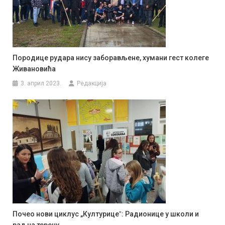
Породице рудара нису заборављене, хумани гест колеге
Живановића
3. април 2023.
Редакција
Почео нови циклус „Културицеˮ: Радионице у школи и
рад на терену