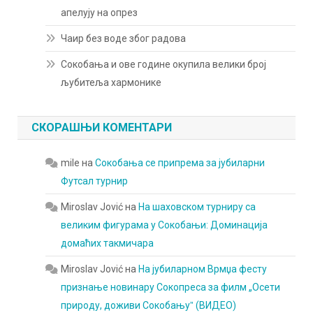
апелују на опрез
Чаир без воде због радова
Сокобања и ове године окупила велики број
љубитеља хармонике
СКОРАШЊИ КОМЕНТАРИ
mile
на
Сокобања се припрема за јубиларни
Футсал турнир
Miroslav Jović
на
На шаховском турниру са
великим фигурама у Сокобањи: Доминација
домаћих такмичара
Miroslav Jović
на
На јубиларном Врмџа фесту
признање новинару Сокопреса за филм „Осети
природу, доживи Сокобањуˮ (ВИДЕО)