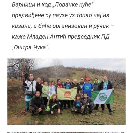
Варници и код „Ловачке куће”
предвиђене су паузе уз топао чај из
казана, а биће организован и ручак –
каже Младен Антић председник ПД
„Оштра Чука”.