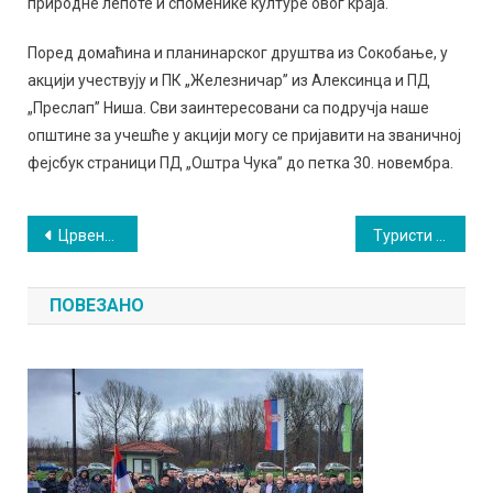
природне лепоте и споменике културе овог краја.
Поред домаћина и планинарског друштва из Сокобање, у
акцији учествују и ПК „Железничар” из Алексинца и ПД
„Преслап” Ниша. Сви заинтересовани са подручја наше
општине за учешће у акцији могу се пријавити на званичној
фејсбук страници ПД „Оштра Чука” до петка 30. новембра.
Кретање
Црвенило кукуруза
Туристи најдуже боравили у Сокобањи
чланка
ПОВЕЗАНО