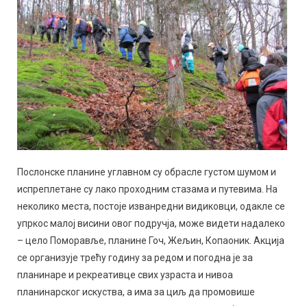
Послонске планине углавном су обрасле густом шумом и
испреплетане су лако проходним стазама и путевима. На
неколико места, постоје изванредни видиковци, одакле се
упркос малој висини овог подручја, може видети надалеко
– цело Поморавље, планине Гоч, Жељин, Копаоник. Акција
се организује трећу годину за редом и погодна је за
планинаре и рекреативце свих узраста и нивоа
планинарског искуства, а има за циљ да промовише