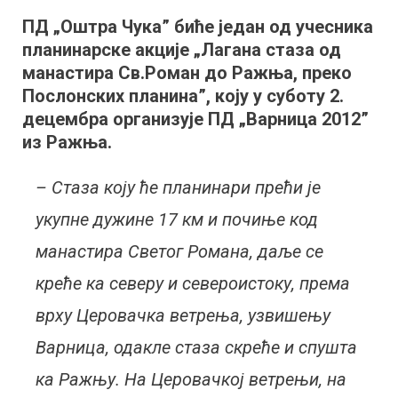
ПД
ПД „Оштра Чука” биће један од учесника
„Оштра
планинарске акције „Лагана стаза од
Чука”
за
манастира Св.Роман до Ражња, преко
викенд
Послонских планина”, коју у суботу 2.
на
децембра организује ПД „Варница 2012”
Послонским
из Ражња.
планинама
– Стаза коју ће планинари прећи је
укупне дужине 17 км и почиње код
манастира Светог Романа, даље се
креће ка северу и североистоку, према
врху Церовачка ветрења, узвишењу
Варница, одакле стаза скреће и спушта
ка Ражњу. На Церовачкој ветрењи, на