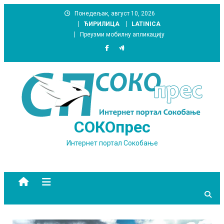
Skip
Понедељак, август 10, 2026
to
ЋИРИЛИЦА
LATINICA
content
Преузми мобилну апликацију
СОКОпрес
Интернет портал Сокобање
site mode button