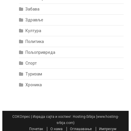
Забава
Здравље
Култура
Политика
Пољопривреда
Спорт
Туризам
Хроника
СОКОпрес
|
Израда сајта и хостинг: Hosting-Srbija (www.hosting-
srbija.com)
Почетак
О нама
Оглашавање
Импресум