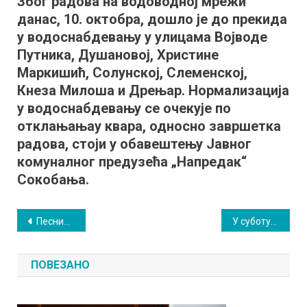
Због радова на водоводној мрежи
у
данас, 10. октобра, дошло је до прекида
Сокобањи
без
у водоснабдевању у улицама Војводе
воде
Путника, Душановој, Христине
Маркишић, Солунској, Слеменској,
Кнеза Милоша и Дрењар. Нормализација
у водоснабдевању се очекује по
отклањањау квара, односно завршетка
радова, стоји у обавештењу Јавног
комуналног предузећа „Напредак“
Сокобања.
Кретање
Песник Власта Н. Ценић у Сокобањи поводом „Дечје недеље”
У суботу последњи овогодишњи вашар
чланка
ПОВЕЗАНО