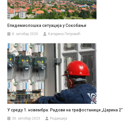
Епидемиолошка ситуација у Сокобањи
8. октобар 2020.
Катарина Петровић
У среду 1. новембра: Радови на трафостаници „Царина 2“
30. октобар 2023.
Редакција