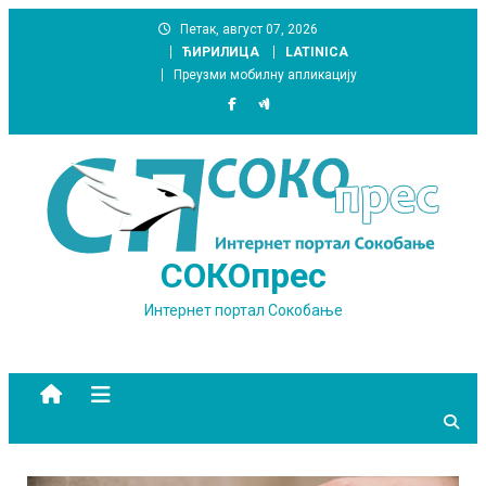
Skip
Петак, август 07, 2026
to
ЋИРИЛИЦА
LATINICA
content
Преузми мобилну апликацију
СОКОпрес
Интернет портал Сокобање
site mode button