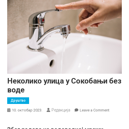
Неколико улица у Сокобањи без
воде
Друштво
Редакција
on
10. октобар 2023.
Leave a Comment
Неколико
улица