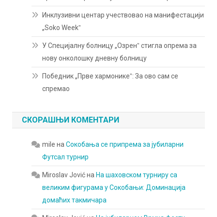
Инклузивни центар учествовао на манифестацији
„Soko Weekˮ
У Специјалну болницу „Озренˮ стигла опрема за
нову онколошку дневну болницу
Победник „Прве хармоникеˮ: За ово сам се
спремао
СКОРАШЊИ КОМЕНТАРИ
mile
на
Сокобања се припрема за јубиларни
Футсал турнир
Miroslav Jović
на
На шаховском турниру са
великим фигурама у Сокобањи: Доминација
домаћих такмичара