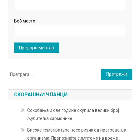
Веб место
Претрага
за:
СКОРАШЊИ ЧЛАНЦИ
Сокобања и ове године окупила велики број
љубитеља хармонике
Високе темепратуре носе ризик од прегревања
организма: Препознајте симптоме на време