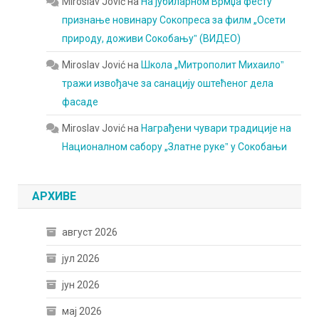
Miroslav Jović
на
На јубиларном Врмџа фесту
признање новинару Сокопреса за филм „Осети
природу, доживи Сокобањуˮ (ВИДЕО)
Miroslav Jović
на
Школа „Митрополит Михаилоˮ
тражи извођаче за санацију оштећеног дела
фасаде
Miroslav Jović
на
Награђени чувари традиције на
Националном сабору „Златне рукеˮ у Сокобањи
АРХИВЕ
август 2026
јул 2026
јун 2026
мај 2026