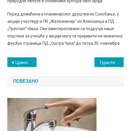
природне лепоте и споменике културе овог краја.
Поред домаћина и планинарског друштва из Сокобање, у
акцији учествују и ПК „Железничар” из Алексинца и ПД
„Преслап” Ниша. Сви заинтересовани са подручја наше
општине за учешће у акцији могу се пријавити на званичној
фејсбук страници ПД „Оштра Чука” до петка 30. новембра.
Кретање
Црвенило кукуруза
Туристи најдуже боравили у Сокобањи
чланка
ПОВЕЗАНО