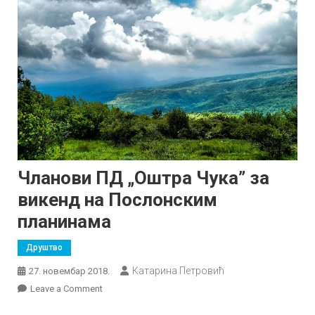
Чланови ПД „Оштра Чука” за
викенд на Послонским
планинама
Друштво
Катарина Петровић
27. новембар 2018.
on
Leave a Comment
Чланови