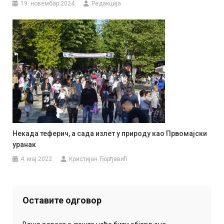
19. новембар 2024.
Редакција
Некада теферич, а сада излет у природу као Првомајски
уранак
4. мај 2022.
Кристијан Ђорђевић
Оставите одговор