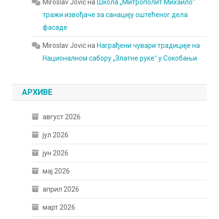
Miroslav Jović
на
Школа „Митрополит Михаилоˮ
тражи извођаче за санацију оштећеног дела
фасаде
Miroslav Jović
на
Награђени чувари традиције на
Националном сабору „Златне рукеˮ у Сокобањи
АРХИВЕ
август 2026
јул 2026
јун 2026
мај 2026
април 2026
март 2026