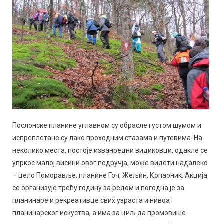
Послонске планине углавном су обрасле густом шумом и
испреплетане су лако проходним стазама и путевима. На
неколико места, постоје изванредни видиковци, одакле се
упркос малој висини овог подручја, може видети надалеко
– цело Поморавље, планине Гоч, Жељин, Копаоник. Акција
се организује трећу годину за редом и погодна је за
планинаре и рекреативце свих узраста и нивоа
планинарског искуства, а има за циљ да промовише