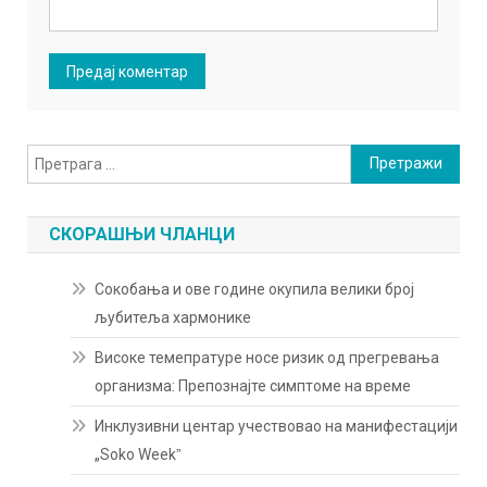
Претрага
за:
СКОРАШЊИ ЧЛАНЦИ
Сокобања и ове године окупила велики број
љубитеља хармонике
Високе темепратуре носе ризик од прегревања
организма: Препознајте симптоме на време
Инклузивни центар учествовао на манифестацији
„Soko Weekˮ