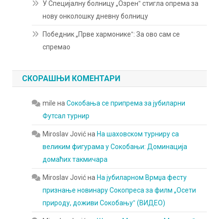
У Специјалну болницу „Озренˮ стигла опрема за
нову онколошку дневну болницу
Победник „Прве хармоникеˮ: За ово сам се
спремао
СКОРАШЊИ КОМЕНТАРИ
mile
на
Сокобања се припрема за јубиларни
Футсал турнир
Miroslav Jović
на
На шаховском турниру са
великим фигурама у Сокобањи: Доминација
домаћих такмичара
Miroslav Jović
на
На јубиларном Врмџа фесту
признање новинару Сокопреса за филм „Осети
природу, доживи Сокобањуˮ (ВИДЕО)