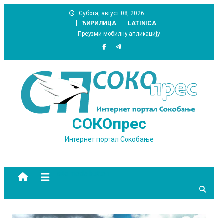
Skip
Субота, август 08, 2026
to
ЋИРИЛИЦА
LATINICA
content
Преузми мобилну апликацију
СОКОпрес
Интернет портал Сокобање
site mode button