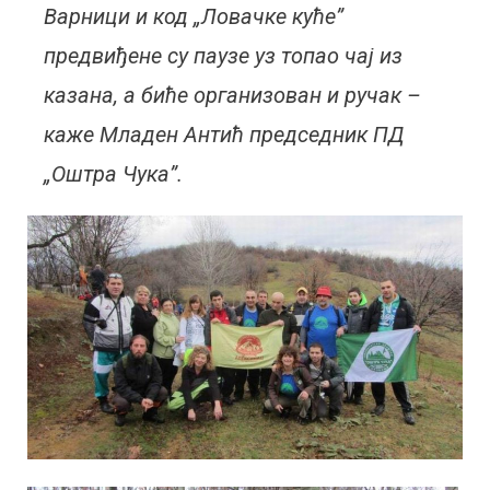
Варници и код „Ловачке куће”
предвиђене су паузе уз топао чај из
казана, а биће организован и ручак –
каже Младен Антић председник ПД
„Оштра Чука”.