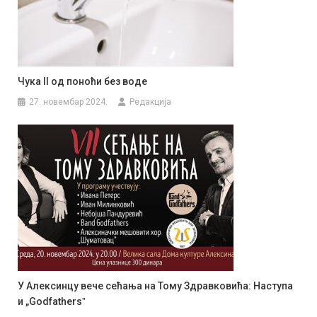
Чука II од поноћи без воде
27. новембар 2024.
Редакција
У Алексинцу вече сећања на Тому Здравковића: Наступа
и „Godfathersˮ