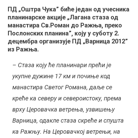
ПД
ПД „Оштра Чука” биће један од учесника
„Оштра
планинарске акције „Лагана стаза од
Чука”
за
манастира Св.Роман до Ражња, преко
викенд
Послонских планина”, коју у суботу 2.
на
децембра организује ПД „Варница 2012”
Послонским
из Ражња.
планинама
– Стаза коју ће планинари прећи је
укупне дужине 17 км и почиње код
манастира Светог Романа, даље се
креће ка северу и североистоку, према
врху Церовачка ветрења, узвишењу
Варница, одакле стаза скреће и спушта
ка Ражњу. На Церовачкој ветрењи, на