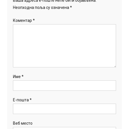
Ваша адреса е-поште неће бити објављена.
Неопходна поља су означена
*
Коментар
*
Име
*
Е-пошта
*
Веб место