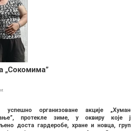
ја „Сокомима”
on
nt
Још
једна
н успешно организоване акције „Хуман
хуманитарна
вање”, протекле зиме, у оквиру које ј
акција
„Сокомима”
љено доста гардеробе, хране и новца, груп