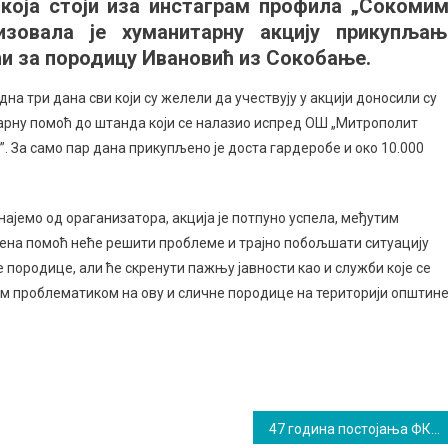
која стоји иза инстаграм профила „Сокомим
изовала је хуманитарну акцију прикупљањ
и за породицу Ивановић из Сокобање.
дна три дана сви који су желели да учествују у акцији доносили су
рну помоћ до штанда који се налазио испред ОШ „Митрополит
. За само пар дана прикупљено је доста гардеробе и око 10.000
најемо од ораганизатора, акција је потпуно успела, међутим
ена помоћ неће решити проблеме и трајно побољшати ситуацију
 породице, али ће скренути пажњу јавности као и служби које се
м проблематиком на ову и сличне породице на територији општин
47 година постојања ФК „Требичˮ