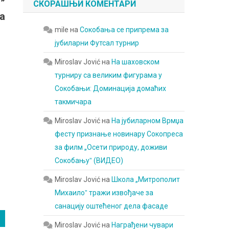
”
СКОРАШЊИ КОМЕНТАРИ
а
mile
на
Сокобања се припрема за
јубиларни Футсал турнир
Miroslav Jović
на
На шаховском
турниру са великим фигурама у
Сокобањи: Доминација домаћих
такмичара
Miroslav Jović
на
На јубиларном Врмџа
фесту признање новинару Сокопреса
за филм „Осети природу, доживи
е
Сокобањуˮ (ВИДЕО)
Miroslav Jović
на
Школа „Митрополит
Михаилоˮ тражи извођаче за
санацију оштећеног дела фасаде
Miroslav Jović
на
Награђени чувари