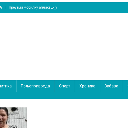
A
Преузми мобилну апликацију
литика
Пољопривреда
Спорт
Хроника
Забава