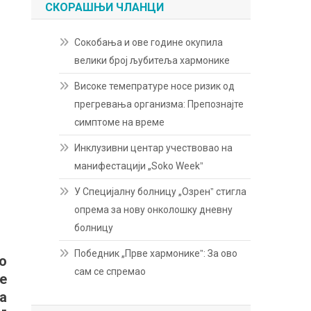
СКОРАШЊИ ЧЛАНЦИ
Сокобања и ове године окупила
велики број љубитеља хармонике
Високе темепратуре носе ризик од
прегревања организма: Препознајте
симптоме на време
Инклузивни центар учествовао на
манифестацији „Soko Weekˮ
У Специјалну болницу „Озренˮ стигла
опрема за нову онколошку дневну
болницу
Победник „Прве хармоникеˮ: За ово
о
сам се спремао
е
а