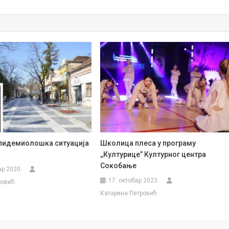
епидемиолошка ситуација
Школица плеса у програму
,,Културице” Културног центра
Сокобање
ар 2020.
17. октобар 2023.
ровић
Катарина Петровић