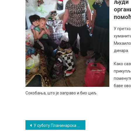
људи 
орган
помоћ
У претхо
хуманита
Михаило”
динара.
Како саз
прикупљ
поменуте
баве ово
Сокобања, што је заправо и био циљ.
Кретање
У суботу Планинарска акција „Сокобањска трансверзала-Сесалачка пећина”