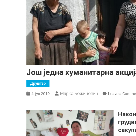
Још једна хуманитарна акци
Друштво
Марко Божиновић
4. јун 2019.
Leave a Comme
Нако
груд
сакуп