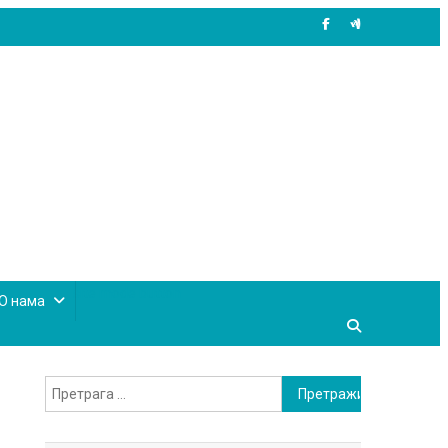
site mode button
О нама
Претрага
за: