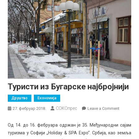
Туристи из Бугарске најбројнији
Друштво
Економија
СОКОпрес
on
27. фебруар 2018.
Leave a Comment
Туристи
из
Од 14. до 16. фебруара одржан је 35. Међународни сајам
Бугарске
туризма у Софији „Holiday & SPA Expo“. Србија, као земља
најбројниј