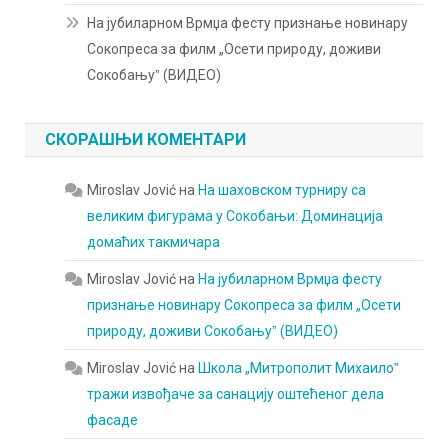
На јубиларном Врмџа фесту признање новинару
Сокопреса за филм „Осети природу, доживи
Сокобањуˮ (ВИДЕО)
СКОРАШЊИ КОМЕНТАРИ
Miroslav Jović
на
На шаховском турниру са
великим фигурама у Сокобањи: Доминација
домаћих такмичара
Miroslav Jović
на
На јубиларном Врмџа фесту
признање новинару Сокопреса за филм „Осети
природу, доживи Сокобањуˮ (ВИДЕО)
Miroslav Jović
на
Школа „Митрополит Михаилоˮ
тражи извођаче за санацију оштећеног дела
фасаде