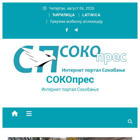
Skip
Четвртак, август 06, 2026
to
ЋИРИЛИЦА
LATINICA
content
Преузми мобилну апликацију
СОКОпрес
Интернет портал Сокобање
site mode button