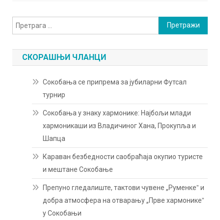
Претрага
за:
СКОРАШЊИ ЧЛАНЦИ
Сокобања се припрема за јубиларни Футсал
турнир
Сокобања у знаку хармонике: Најбољи млади
хармоникаши из Владичиног Хана, Прокупља и
Шапца
Караван безбедности саобраћаја окупио туристе
и мештане Сокобање
Препуно гледалиште, тактови чувене „Руменкеˮ и
добра атмосфера на отварању „Прве хармоникеˮ
у Сокобањи