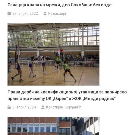
Санација квара на мрежи, део Сокобање без воде
27. април 2022.
Редакција
Прави дерби на квалификационој утакмици за пионирско
првенство између ОК „Озрен” и ЖОК „Млади радник”
8. април 2024.
Кристијан Ђорђевић