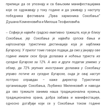
прилици да се упознају и са бањским манифестацијама
које се одржавају у току године и да уживају у наступу
победника фестивала „Прва хармоника Сокобање“
Душана Комненовића и Милоша Теофиловића.
‒ Софија је највеће градско емитивно тржиште, које је близу
Сокобањи, jeр Сокобања је наjвећа српска бања и
најпознатија туристичка дестинација која је најближа
Бугарској. У прилог томе говоре подаци, да смо у јануару ове
године имали скок броја долазака и ноћења туриста из
суседне Бугарске за 12%. А ако и други податак узмемо у
обзир, да 72% укупних иностраних долазака у Сокобању
управо потиче из суседне Бугарске, онда је овај наступ
потпуно оправдан –
каже директор Туристичке
организације Сокобања, Љубинко Миленковић и наводи
да ово тржиште занима наша традиционална кухиња,
традиционална храна, добра забава и манифестације,
односно догађаји који се у Сокобањи током године