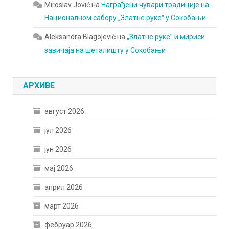
Miroslav Jović
на
Награђени чувари традиције на
Националном сабору „Златне рукеˮ у Сокобањи
Aleksandra Blagojević
на
„Златне рукеˮ и мириси
завичаја на шеталишту у Сокобањи
АРХИВЕ
август 2026
јул 2026
јун 2026
мај 2026
април 2026
март 2026
фебруар 2026