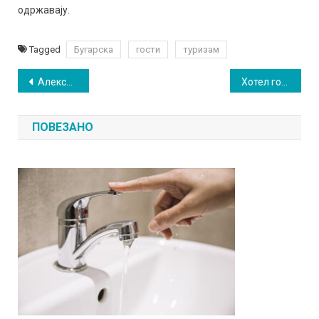
одржавају.
Tagged
Бугарска
гости
туризам
Кретање
Алексинчани поражени у Сокобањи
Хотел гостио и нобеловца
чланка
ПОВЕЗАНО