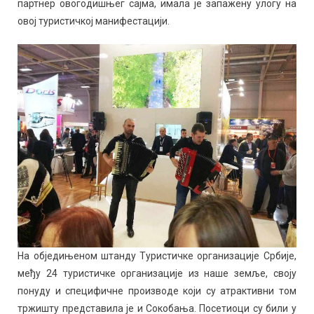
партнер овогодишњег сајма, имала је запажену улогу на
овој туристичкој манифестацији.
На обједињеном штанду Туристичке организације Србије,
међу 24 туристичке организације из наше земље, своју
понуду и специфичне производе који су атрактивни том
тржишту представила је и Сокобања. Посетиоци су били у