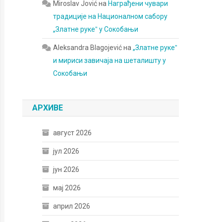
Miroslav Jović
на
Награђени чувари
традиције на Националном сабору
„Златне рукеˮ у Сокобањи
Aleksandra Blagojević
на
„Златне рукеˮ
и мириси завичаја на шеталишту у
Сокобањи
АРХИВЕ
август 2026
јул 2026
јун 2026
мај 2026
април 2026