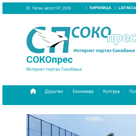
Skip
ЋИРИЛИЦА
LATINICA
Петак, август 07, 2026
to
content
СОКОпрес
Интернет портал Сокобање
Друштво
Економија
Култура
По