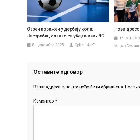
Озрен поражен у дербију кола:
Нови дресов
Јастребац славио са убедљивих 8:2
16. октобар
8. децембар 2025.
Срђан Илић
Марко Божин
Оставите одговор
Ваша адреса е-поште неће бити објављена.
Неопхо
Коментар
*