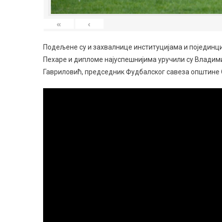
«
‹
Подељене су и захвалнице институцијама и појединц
Пехаре и дипломе најуспешнијима уручили су Влади
Гавриловић, председник Фудбалског савеза општине