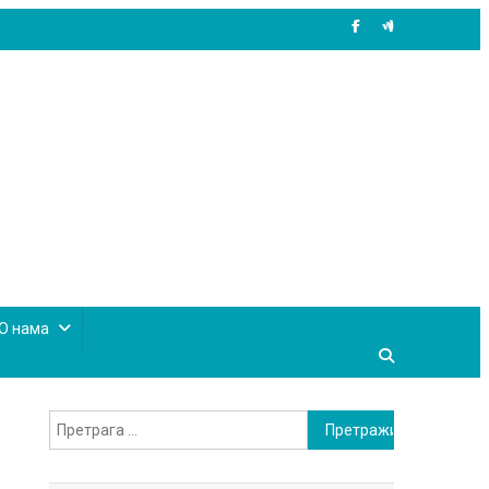
site mode button
О нама
Претрага
за: