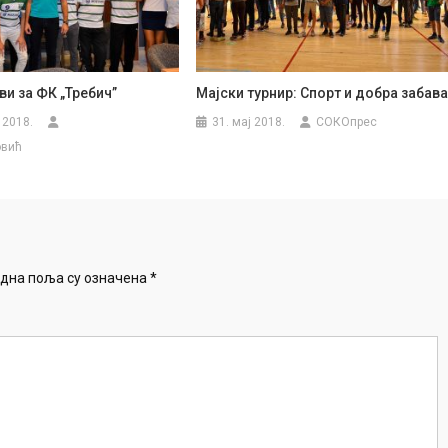
и за ФК „Требич”
Мајски турнир: Спорт и добра забав
 2018.
31. мај 2018.
СОКОпрес
овић
дна поља су означена
*