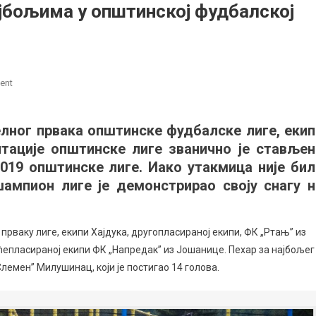
ајбољима у општинској фудбалској
on
ent
Уручени
пехари
лног првака општинске фудбалске лиге, екип
и
нтације општинске лиге званично је стављен
дипломе
најбољима
2019 општинске лиге. Иако утакмица није бил
у
ампион лиге је демонстрирао своју снагу н
општинској
фудбалској
лиги
рваку лиге, екипи Хајдука, другопласираној екипи, ФК „Ртањ” из
рећепласираној екипи ФК „Напредак” из Јошанице. Пехар за најбољег
лемен” Милушинац, који је постигао 14 голова.