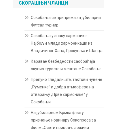
СКОРАШЊИ ЧЛАНЦИ
Сокобања се припрема за јубиларни
Футсал турнир
Сокобања у знаку хармонике:
Најбољи млади хармоникаши из
Владичиног Хана, Прокупља и Шапца
Караван безбедности саобраћаја
окупио туристе и мештане Сокобање
Препуно гледалиште, тактови чувене
„Руменкеˮ и добра атмосфера на
отварању „Прве хармоникеˮ у
Сокобањи
На јубиларном Врмџа фесту
признање новинару Сокопреса за
филм „Осети природу, доживи