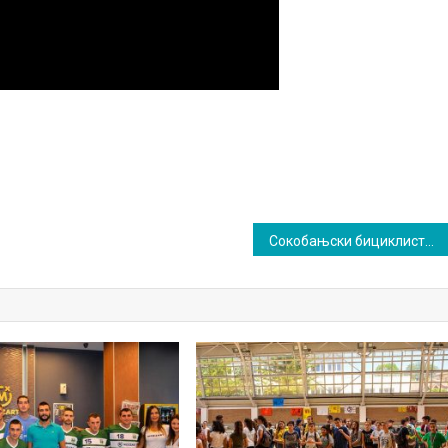
Сокобањски бициклисти на овогодишњем „Чикер” маратону