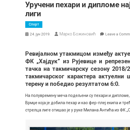
Уручени пехари и дипломе н
лиги
Спорт
Марко Божиновић
24. јун 2019.
Leave a Comm
Ревијалном утакмицом између актуе
ФК „Хајдук” из Рујевице и репрезе
тачка на такмичарску сезону 2018/
такмичарског карактера актуелни ш
терену и победио резултатом 6:0.
На полувремену меча подељени су пехари и дипломе, п
Врмџе која је добила пехар и као фер-плеј екипа и т
стрелца лиге отишао је у руке Милана Антића из ФК „С