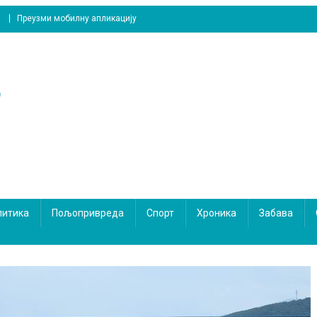
Преузми мобилну апликацију
литика
Пољопривреда
Спорт
Хроника
Забава