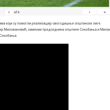
›
»
of
6
има који су помогли реализацију овогодишње општинске лиге.
мир Миловановић, заменик председника општине Сокобања и Мила
 Сокобања.