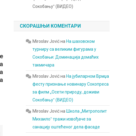
Сокобањуˮ (ВИДЕО)
СКОРАШЊИ КОМЕНТАРИ
Miroslav Jović
на
На шаховском
турниру са великим фигурама у
е
Сокобањи: Доминација домаћих
а
такмичара
а
Miroslav Jović
на
На јубиларном Врмџа
а
фесту признање новинару Сокопреса
за филм „Осети природу, доживи
Сокобањуˮ (ВИДЕО)
Miroslav Jović
на
Школа „Митрополит
Михаилоˮ тражи извођаче за
санацију оштећеног дела фасаде