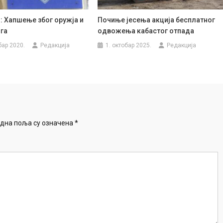
: Хапшење због оружја и
Почиње јесења акција бесплатног
га
одвожења кабастог отпада
бар 2020.
Редакција
1. октобар 2025.
Редакција
дна поља су означена
*