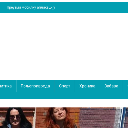
Преузми мобилну апликацију
литика
Пољопривреда
Спорт
Хроника
Забава