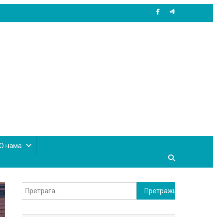
site mode button
О нама
Претрага
за: