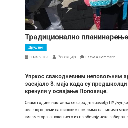
Традиционално планинарење
Друштво
Редакција
on
8. мај 2019.
Leave a Comment
Традиц
планин
Упркос свакодневним неповољним вр
предшк
засијало 8. маја када су предшколц
у
Сокоба
кренули у освајање Поповице.
Сваке године наставља се сарадња између ПУ „Буцко” 
зеленој опреми са широким осмесима на лицима малиш
километара, а након чега их по обичају чека сабирањ