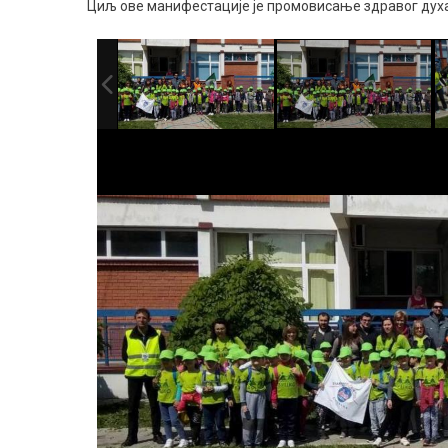
Циљ ове манифестације је промовисање здравог духа