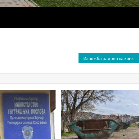
Изложба радова са конкурса „Крв живот значиˮ