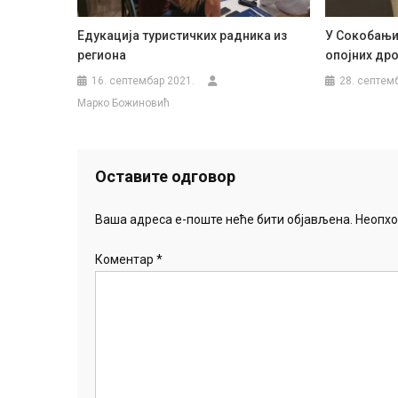
Едукација туристичких радника из
У Сокобањи
региона
опојних дро
16. септембар 2021.
28. септем
Марко Божиновић
Оставите одговор
Ваша адреса е-поште неће бити објављена.
Неопхо
Коментар
*