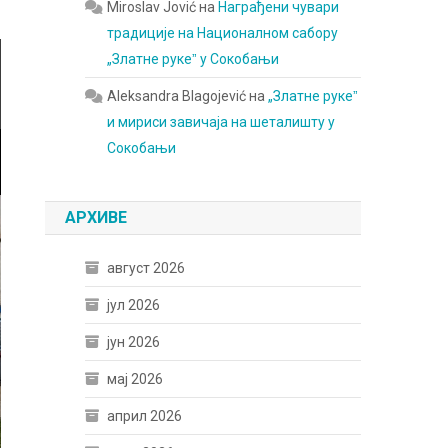
Miroslav Jović
на
Награђени чувари
традиције на Националном сабору
„Златне рукеˮ у Сокобањи
Aleksandra Blagojević
на
„Златне рукеˮ
и мириси завичаја на шеталишту у
Сокобањи
АРХИВЕ
август 2026
јул 2026
јун 2026
мај 2026
април 2026