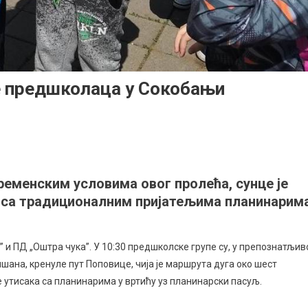
 предшколаца у Сокобањи
ионално
арење
еменским условима овог пролећа, сунце је
олаца
и са традиционалним пријатељима планинарим
њи
и ПД „Оштра чука”. У 10:30 предшколске групе су, у препознатљив
ана, кренуле пут Поповице, чија је маршрута дуга око шест
е утисака са планинарима у вртићу уз планинарски пасуљ.