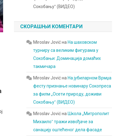
Сокобањуˮ (ВИДЕО)
СКОРАШЊИ КОМЕНТАРИ
Miroslav Jović
на
На шаховском
турниру са великим фигурама у
Сокобањи: Доминација домаћих
такмичара
Miroslav Jović
на
На јубиларном Врмџа
фесту признање новинару Сокопреса
а
за филм „Осети природу, доживи
Сокобањуˮ (ВИДЕО)
ој
Miroslav Jović
на
Школа „Митрополит
Михаилоˮ тражи извођаче за
санацију оштећеног дела фасаде