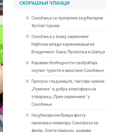
СКОРАШЊИ ЧЛАНЦИ
Сокобања се припрема за јубиларни
Футсал турнир
Сокобања у знаку хармонике:
Најбољи млади хармоникаши из
Владичиног Хана, Прокупља и Шапца
Караван безбедности саобраћаја
окупио туристе и мештане Сокобање
Препуно гледалиште, тактови чувене
„Руменкеˮ и добра атмосфера на
отварању „Прве хармоникеˮ у
Сокобањи
На јубиларном Врмџа фесту
признање новинару Сокопреса за
филм „Осети природу, доживи