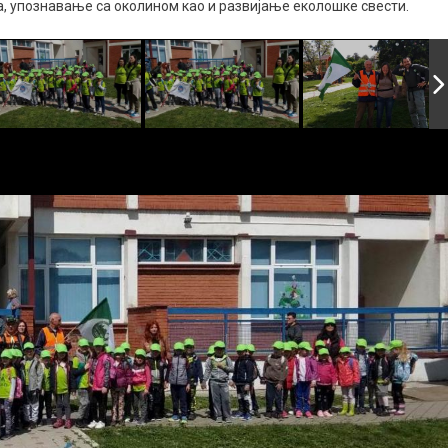
, упознавање са околином као и развијање еколошке свести.