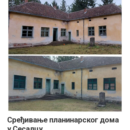
Сређивање планинарског дома
у Сесалцу