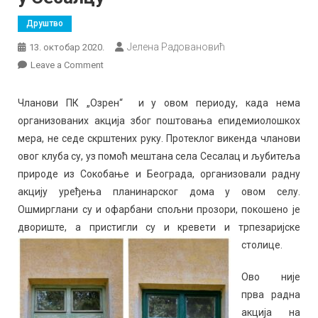
Друштво
Јелена Радовановић
13. октобар 2020.
on
Leave a Comment
Сређивање
планинарског
Чланови ПК „Озрен“ и у овом периоду, када нема
дома
организованих акција због поштовања епидемиолошкох
у
мера, не седе скрштених руку. Протеклог викенда чланови
Сесалцу
овог клуба су, уз помоћ мештана села Сесалац и љубитеља
природе из Сокобање и Београда, организовали радну
акцију уређења планинарског дома у овом селу.
Ошмирглани су и офарбани спољни прозори, покошено је
двориште, а пристигли су и кревети и трпезаријске
столице.
Ово није
прва радна
акција на