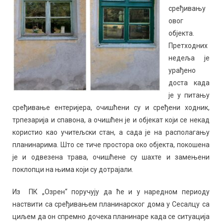
сређивању
овог
објекта.
Претходних
недеља је
урађено
доста када
је у питању
сређивање ентеријера, очишћени су и сређени ходник,
трпезарија и спавона, а очишћен је и објекат који се некад
користио као учитељски стан, а сада је на располагању
планинарима. Што се тиче простора око објекта, покошена
је и одвезена трава, очишћене су шахте и замењени
поклопци на њима који су дотрајали.
Из ПК „Озрен“ поручују да ће и у наредном периоду
наствити са сређивањем планинарског дома у Сесалцу са
циљем да он спремно дочека планинаре када се ситуација