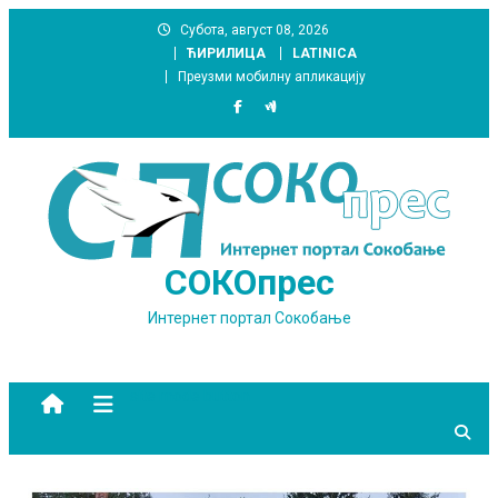
Skip
Субота, август 08, 2026
to
ЋИРИЛИЦА
LATINICA
content
Преузми мобилну апликацију
СОКОпрес
Интернет портал Сокобање
site mode button