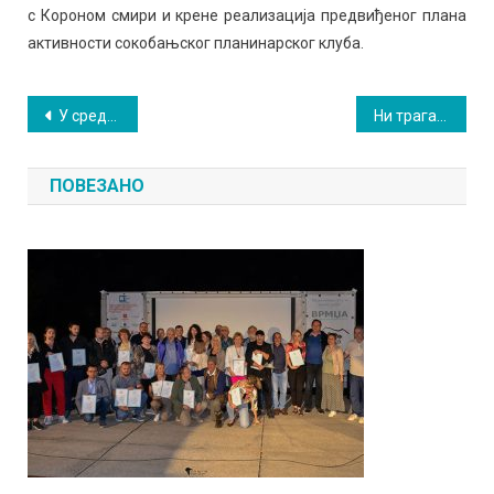
с Короном смири и крене реализација предвиђеног плана
активности сокобањског планинарског клуба.
Кретање
У среду акција добровољног давања крви
Ни трага од обилних падавина
чланка
ПОВЕЗАНО