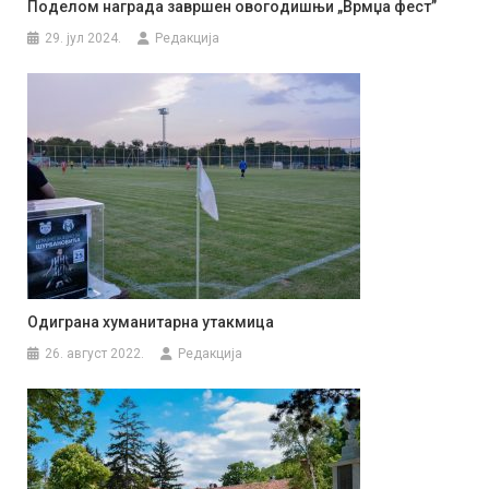
Поделом награда завршен овогодишњи „Врмџа фест”
29. јул 2024.
Редакција
Одиграна хуманитарна утакмица
26. август 2022.
Редакција