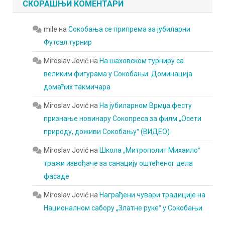
СКОРАШЊИ КОМЕНТАРИ
mile
на
Сокобања се припрема за јубиларни
Футсал турнир
Miroslav Jović
на
На шаховском турниру са
великим фигурама у Сокобањи: Доминација
домаћих такмичара
Miroslav Jović
на
На јубиларном Врмџа фесту
признање новинару Сокопреса за филм „Осети
природу, доживи Сокобањуˮ (ВИДЕО)
Miroslav Jović
на
Школа „Митрополит Михаилоˮ
тражи извођаче за санацију оштећеног дела
фасаде
Miroslav Jović
на
Награђени чувари традиције на
Националном сабору „Златне рукеˮ у Сокобањи