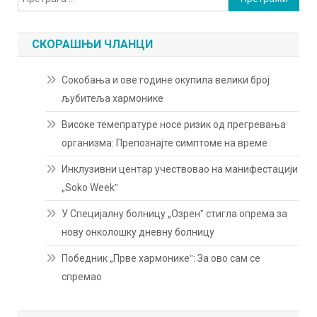
за:
СКОРАШЊИ ЧЛАНЦИ
Сокобања и ове године окупила велики број
љубитеља хармонике
Високе темепратуре носе ризик од прегревања
организма: Препознајте симптоме на време
Инклузивни центар учествовао на манифестацији
„Soko Weekˮ
У Специјалну болницу „Озренˮ стигла опрема за
нову онколошку дневну болницу
Победник „Прве хармоникеˮ: За ово сам се
спремао