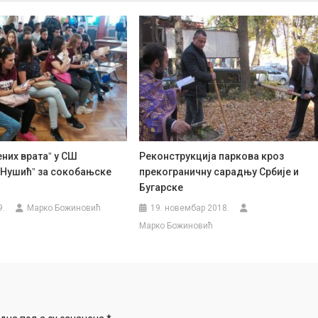
них вратаˮ у СШ
Реконструкција паркова кроз
 Нушићˮ за сокобањске
прекограничну сарадњу Србије и
Бугарске
9.
Марко Божиновић
19. новембар 2018.
Марко Божиновић