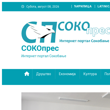
Skip
ЋИРИЛИЦА
LATINIC
Субота, август 08, 2026
to
content
СОКОпрес
Интернет портал Сокобање
Друштво
Економија
Култура
По