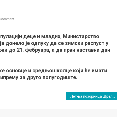
on
a Comment
Продужен
зимски
опулацији деце и младих, Министарство
распуст!
ја донело је одлуку да се зимски распуст у
 до 21. фебруара, а да први наставни дан
ке основце и средњошколце који ће имати
ипрему за друго полугодиште.
Летња позорница „Врело” ја најмодернији објекат те врсте на Балкану