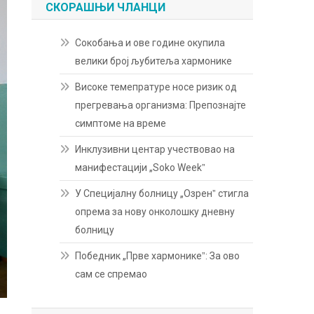
СКОРАШЊИ ЧЛАНЦИ
Сокобања и ове године окупила
велики број љубитеља хармонике
Високе темепратуре носе ризик од
прегревања организма: Препознајте
симптоме на време
Инклузивни центар учествовао на
манифестацији „Soko Weekˮ
У Специјалну болницу „Озренˮ стигла
опрема за нову онколошку дневну
болницу
Победник „Прве хармоникеˮ: За ово
сам се спремао