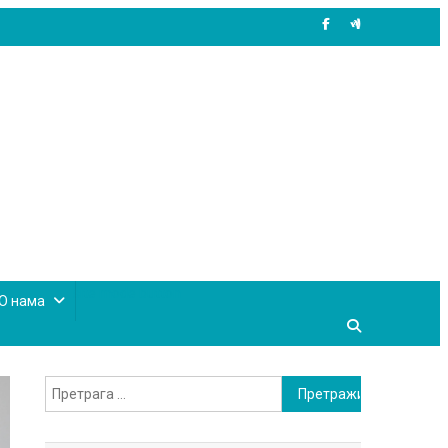
site mode button
О нама
Претрага
за: