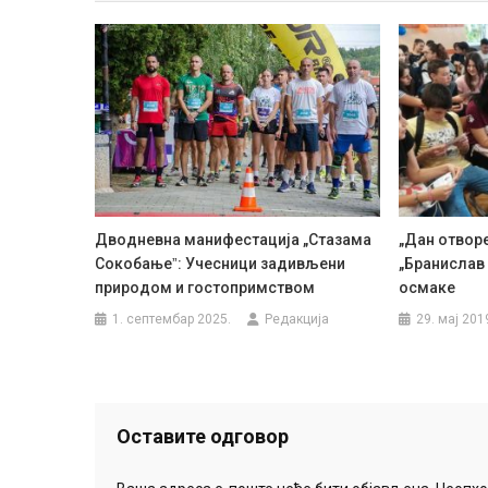
Дводневна манифестација „Стазама
„Дан отворе
Сокобањеˮ: Учесници задивљени
„Бранислав
природом и гостопримством
осмаке
1. септембар 2025.
Редакција
29. мај 201
Оставите одговор