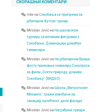
СКОРАШЊИ КОМЕНТАРИ
mile
на
Сокобања се припрема за
јубиларни Футсал турнир
Miroslav Jović
на
На шаховском
турниру са великим фигурама у
Сокобањи: Доминација домаћих
такмичара
Miroslav Jović
на
На јубиларном Врмџа
фесту признање новинару Сокопреса
за филм „Осети природу, доживи
Сокобањуˮ (ВИДЕО)
Miroslav Jović
на
Школа „Митрополит
Михаилоˮ тражи извођаче за
санацију оштећеног дела фасаде
Miroslav Jović
на
Награђени чувари