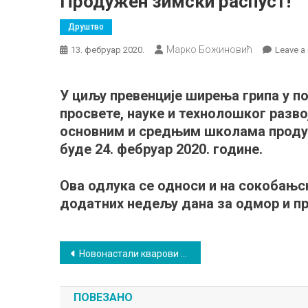
Продужен зимски распуст!
Друштво
Марко Божиновић
13. фебруар 2020.
Leave 
У циљу превенције ширења грипа у п
просвете, науке и технолошког разво
основним и средњим школама продужи
буде 24. фебруар 2020. године.
Ова одлука се односи и на сокобањс
додатних недељу дана за одмор и пр
Кретање
Новонастали кварови оставили Сокобању без воде
чланка
ПОВЕЗАНО