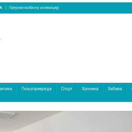
A
Преузми мобилну апликацију
литика
Пољопривреда
Спорт
Хроника
Забава