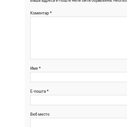
Ваша адреса е-поште неће бити објављена.
Неопхо
Коментар
*
Име
*
Е-пошта
*
Веб место