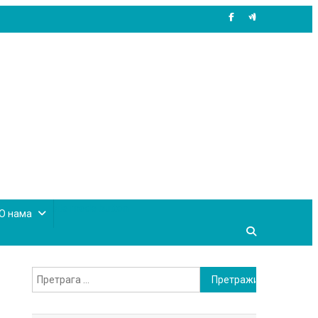
site mode button
О нама
Претрага
за: