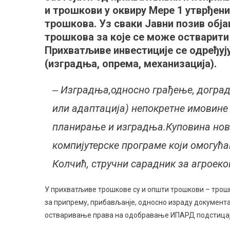
и трошкови у оквиру Мере 1 утврђени
трошкова. Уз сваки Јавни позив обја
трошкова за које се може остварити 
Прихватљиве инвестиције се одређују
(изградња, опрема, механизација).
‒ Изградња,односно грађење, догра
или адаптација) непокретне имовине 
планирање и изградња.Куповина нове
компијутерске програме који омогућ
Колчић, стручни сарадник за агроек
У прихватљиве трошкове су и општи трошкови – трошк
за припрему, прибављанје, односно израду документа
остваривање права на одобравање ИПАРД подстицај