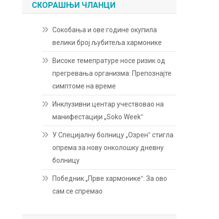
СКОРАШЊИ ЧЛАНЦИ
Сокобања и ове године окупила
велики број љубитеља хармонике
Високе темепратуре носе ризик од
прегревања организма: Препознајте
симптоме на време
Инклузивни центар учествовао на
манифестацији „Soko Weekˮ
У Специјалну болницу „Озренˮ стигла
опрема за нову онколошку дневну
болницу
Победник „Прве хармоникеˮ: За ово
сам се спремао