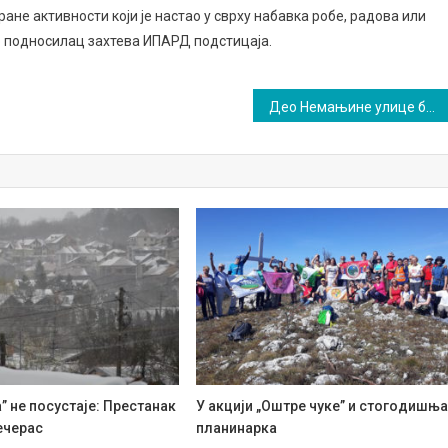
не активности који је настао у сврху набавка робе, радова или
шио подносилац захтева ИПАРД подстицаја.
Део Немањине улице без воде
” не посустаје: Престанак
У акцији „Оштре чуке” и стогодишњ
ечерас
планинарка