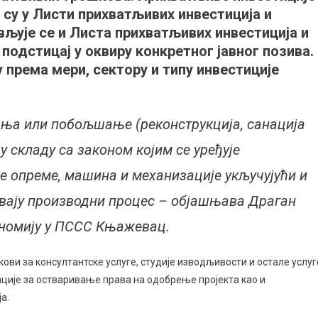
из
 су у Листи прихватљивих инвестиција и
ИПАРД
вљује се и Листа прихватљивих инвестиција и
II
подстицај у оквиру конкретног јавног позива.
програма
 према мери, сектору и типу инвестиције
дња или побољшање (реконструкција, санација
у складу са законом којим се уређује
 опреме, машина и механизације укључујући и
авају производни процес – објашњава Драган
ономију у ПССС Књажевац.
ови за консултантске услуге, студије изводљивости и остале услуг
ције за остваривање права на одобрење пројекта као и
а.