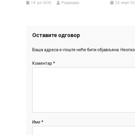
14. јул 2026.
Редакција
24. март 20
Оставите одговор
Ваша адреса е-поште неће бити објављена.
Неопхо
Коментар
*
Име
*