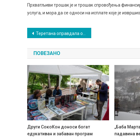
Прхватљиви трошак је и трошак спровођења финансира
услуга, и мора да се односи на исплате које је извр
Кретање
Теретана оправдала очекивања, од наредне године нови садржаји
чланка
ПОВЕЗАНО
Други СокоКон доноси богат
„Баба Марта
едукативан и забаван програм
падавина в