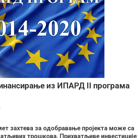
инансирање из ИПАРД II програма
on
t
Прихватљиви
трошкови
дмет захтева за одобравање пројекта може са
за
ватљивих трошкова. Прихватљиве инвестиције
финансирање