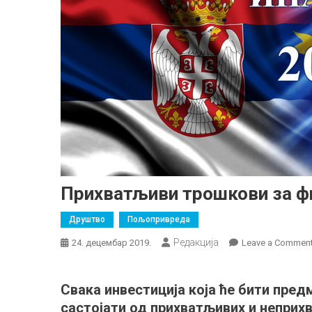
Прихватљиви трошкови за ф
Друштво
Пољопривреда
Редакција
24. децембар 2019.
Leave a Commen
Свака инвестиција која ће бити пре
састојати од прихватљивих и неприх