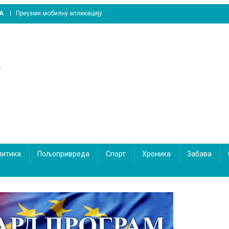
A
Преузми мобилну апликацију
литика
Пољопривреда
Спорт
Хроника
Забава