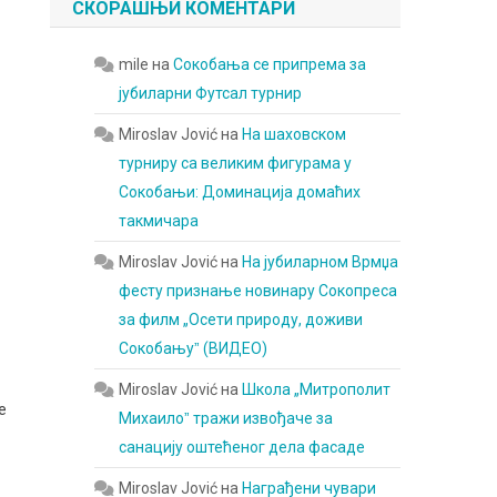
СКОРАШЊИ КОМЕНТАРИ
mile
на
Сокобања се припрема за
јубиларни Футсал турнир
Miroslav Jović
на
На шаховском
турниру са великим фигурама у
Сокобањи: Доминација домаћих
такмичара
Miroslav Jović
на
На јубиларном Врмџа
фесту признање новинару Сокопреса
за филм „Осети природу, доживи
Сокобањуˮ (ВИДЕО)
Miroslav Jović
на
Школа „Митрополит
е
Михаилоˮ тражи извођаче за
санацију оштећеног дела фасаде
Miroslav Jović
на
Награђени чувари