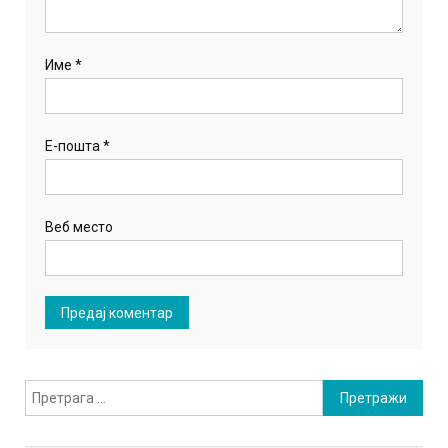
Име
*
Е-пошта
*
Веб место
Претрага
за: