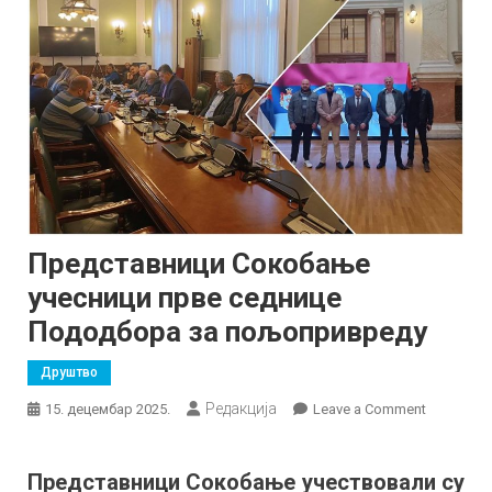
Представници Сокобање
учесници прве седнице
Пододбора за пољопривреду
Друштво
Редакција
on
15. децембар 2025.
Leave a Comment
Представ
Сокобањ
Представници Сокобање учествовали су
учесници