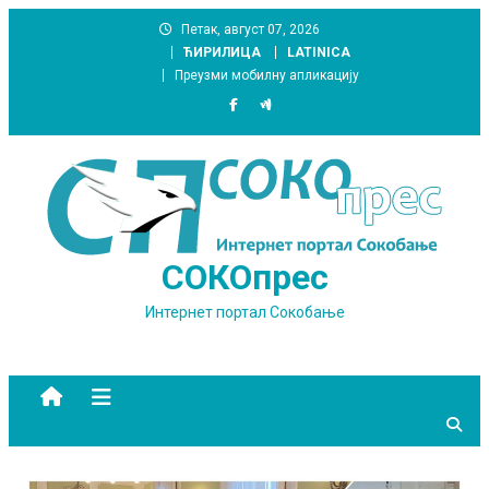
Skip
Петак, август 07, 2026
to
ЋИРИЛИЦА
LATINICA
content
Преузми мобилну апликацију
СОКОпрес
Интернет портал Сокобање
site mode button