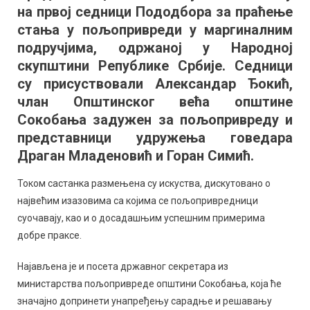
на првој седници Пододбора за праћење
прве
седнице
стања у пољопривреди у маргиналним
Пододбо
подручјима, одржаној у Народној
за
скупштини Републике Србије. Седници
пољопри
су присуствовали Александар Ђокић,
члан Општинског већа општине
Сокобања задужен за пољопривреду и
представници удружења говедара
Драган Младеновић и Горан Симић.
Током састанка размењена су искуства, дискутовано о
највећим изазовима са којима се пољопривредници
суочавају, као и о досадашњим успешним примерима
добре праксе.
Најављена је и посета државног секретара из
министарства пољопривреде општини Сокобања, која ће
значајно допринети унапређењу сарадње и решавању