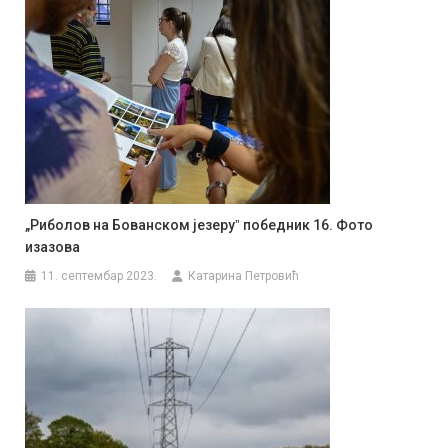
„Риболов на Бованском језеруˮ победник 16. Фото
изазова
11. септембар 2023.
Катарина Петровић