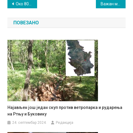
Кретање
Око 80 грађана на протесту у Сокобањи
Важан меч за младе футсалере Озрена
чланка
ПОВЕЗАНО
Најављен још један скуп против ветропарка и рударења
на Ртњу и Буковику
24. септембар 2024.
Редакција