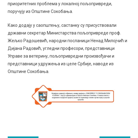
приоритетних проблема у локалној пољопривреди,
поручују из Општине Сокобања.
Како додају у саопштењу, састанку су присуствовали
државни секретар Министарства пољопривреде проф.
Жељко Радошевић, народни посланици Ненад Милојчић и
Дијана Радовић, угледни професори, представници
Управе за ветерину, пољопривредни произвођачи и
представници удружења из целе Србије, наводе из
Општине Сокобања.