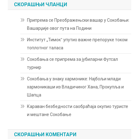
СКОРАШЊИ ЧЛАНЦИ
Припрема се Преображењски вашар у Сокобањи:
Вашарџије овог пута на Подини
Институт „Тимокˮ упутио важне препоруке током
топлотног таласа
Сокобања се припрема за јубиларни Футсал
турнир
Сокобања у знаку хармонике: Најбољи млади
хармоникаши из Владичиног Хана, Прокупља и
Шапца
Караван безбедности саобраћаја окупио туристе
и мештане Сокобање
СКОРАШЊИ КОМЕНТАРИ