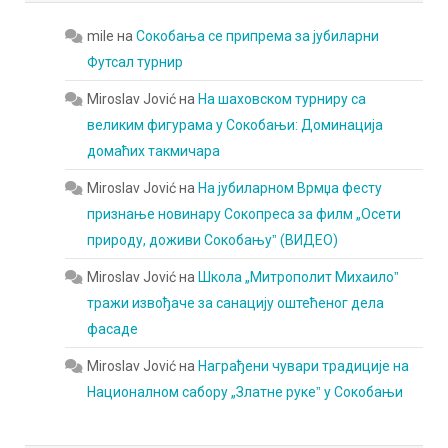
mile
на
Сокобања се припрема за јубиларни
Футсал турнир
Miroslav Jović
на
На шаховском турниру са
великим фигурама у Сокобањи: Доминација
домаћих такмичара
Miroslav Jović
на
На јубиларном Врмџа фесту
признање новинару Сокопреса за филм „Осети
природу, доживи Сокобањуˮ (ВИДЕО)
Miroslav Jović
на
Школа „Митрополит Михаилоˮ
тражи извођаче за санацију оштећеног дела
фасаде
Miroslav Jović
на
Награђени чувари традиције на
Националном сабору „Златне рукеˮ у Сокобањи