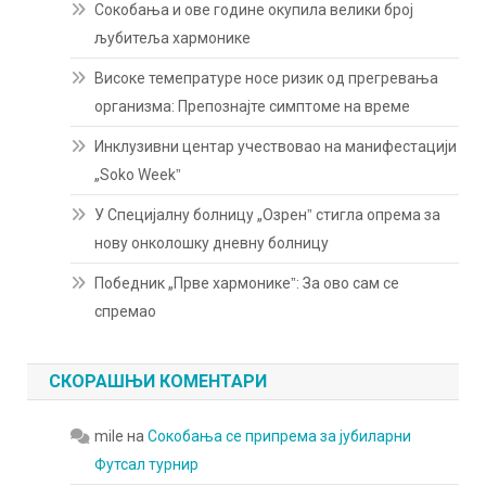
Сокобања и ове године окупила велики број
љубитеља хармонике
Високе темепратуре носе ризик од прегревања
организма: Препознајте симптоме на време
Инклузивни центар учествовао на манифестацији
„Soko Weekˮ
У Специјалну болницу „Озренˮ стигла опрема за
нову онколошку дневну болницу
Победник „Прве хармоникеˮ: За ово сам се
спремао
СКОРАШЊИ КОМЕНТАРИ
mile
на
Сокобања се припрема за јубиларни
Футсал турнир