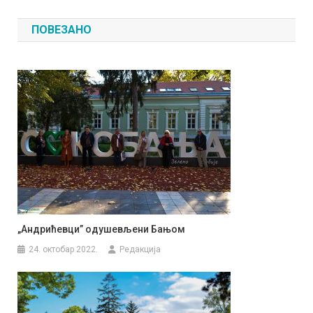
чланка
ПОВЕЗАНО
„Андрићeвци” одушевљени Бањом
24. октобар 2022.
Редакција