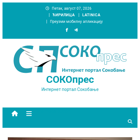
Skip
Петак, август 07, 2026
to
ЋИРИЛИЦА
LATINICA
content
Преузми мобилну апликацију
СОКОпрес
Интернет портал Сокобање
site mode button