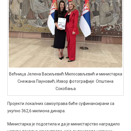
Већница Јелена Васиљевић Милосављевић и министарка
Снежана Пауновић; Извор фотографије: Општина
Сокобања
Пројекти локалних самоуправа биће суфинансирани са
укупно 362,6 милиона динара.
Министарка је подсетила и да је министарство наградило