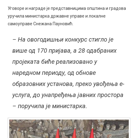
Уговоре и награде је представницима општина и градова
уручила министарка државне управе и локалне
самоуправе Снежана Пауновић.
– На овогодишњи конкурс стигло је
више од 170 пријава, а 28 одабраних
пројеката биће реализовано у
наредном периоду, од обнове
образовних установа, преко увођења е-
услуга, до унапређења јавних простора
– поручила је министарка.