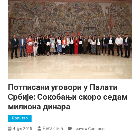
Потписани уговори у Палати
Србије: Сокобањи скоро седам
милиона динара
Друштво
Редакција
on
4. јул 2025.
Leave a Comment
Потписани