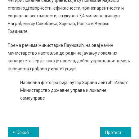
четири локалне самоуправе, које су показале највиши
степен одговорности, ефикасности, транспарентности и
социјалне осетљивости, са укупно 7,4 милиона динара.
Награђени су Сокобања, Зајечар, Рашка и Велико
Градиште.
Према речима министарке Пауновић, на овај начин
министарство наставља да ради на јачању локалних
капацитета, јер је, како је навела, добро управљање темељ
поверења грађана у институције.
Насловна фотографија: аутор Зорана Јевтић; Извор:
Министарство државне управе и локалне
самоуправе
Кретање
Сокобања ускоро центар стрипа и косплеја у Србији
Протест и блокада трећи дан заредом у Сокобањи