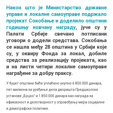
уговори
Након што је Министарство државне
у
управе и локалне самоуправе подржало
Палати
Србије:
пројекат Сокобање и доделило општини
Сокобањи
годишњу новчану награду
, јуче су у
скоро
Палати Србије свечано потписани
седам
уговори о додели средстава. Сокобања
милиона
се нашла међу 28 општина у Србији које
динара
су, у оквиру Фонда за локал, добиле
средства за реализацију пројеката, као
и на листи четири локалне самоуправе
награђене за добру праксу.
У буџет општине биће уплаћено укупно 6.850.000 динара,
пет милиона за уређење дела дворишта Предшколске
установе „Буцкоˮ и 1.850.000 динара као награда за
ефикасност и делотворност у спровођењу мера социјалне
и демографске политике.