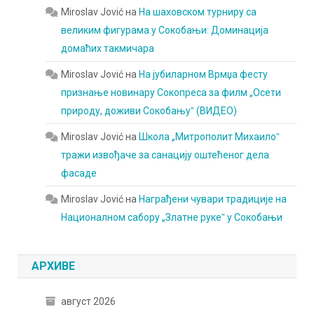
Miroslav Jović
на
На шаховском турниру са
великим фигурама у Сокобањи: Доминација
домаћих такмичара
Miroslav Jović
на
На јубиларном Врмџа фесту
признање новинару Сокопреса за филм „Осети
природу, доживи Сокобањуˮ (ВИДЕО)
Miroslav Jović
на
Школа „Митрополит Михаилоˮ
тражи извођаче за санацију оштећеног дела
фасаде
Miroslav Jović
на
Награђени чувари традиције на
Националном сабору „Златне рукеˮ у Сокобањи
АРХИВЕ
август 2026