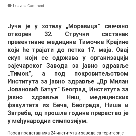
on
Leave a Comment
Почео
међународни
Јуче је у хотелу „Моравица” свечано
симпозијум
отворен 32. Стручни састанак
у
Бањи:
превентивне медицине Тимочке Крајине
Предавања
који ће трајати до петка 17. маја. Овај
медицинара
скуп који се одржава у организацији
отворена
зајечарског Завода за јавно здравље
и
„Тимок”, а под покровитељством
за
Института за јавно здравље „Др Милан
грађане
Јовановић Батут” Београд, Института за
јавно здравље Ниш, медицинских
факултета из Беча, Београда, Ниша и
Загреба, од прошле године прерастао је
у међународни симпозијум.
Поред представника 24 института и завода са територије