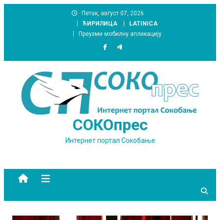
Skip
Петак, август 07, 2026
to
ЋИРИЛИЦА
LATINICA
content
Преузми мобилну апликацију
СОКОпрес
Интернет портал Сокобање
site mode button