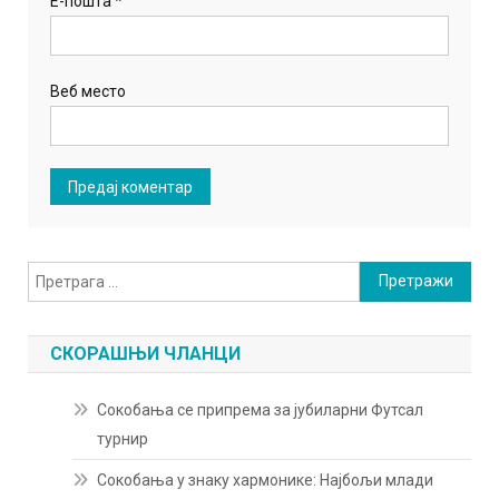
Е-пошта
*
Веб место
Претрага
за:
СКОРАШЊИ ЧЛАНЦИ
Сокобања се припрема за јубиларни Футсал
турнир
Сокобања у знаку хармонике: Најбољи млади