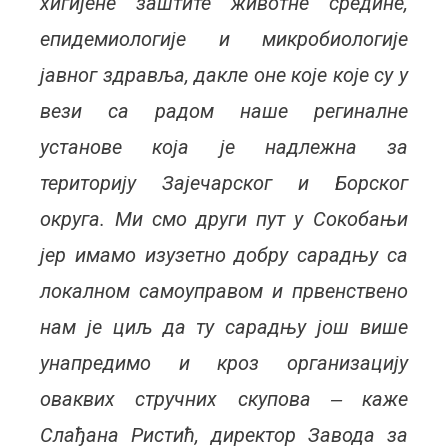
хигијене заштите животне средине,
епидемиологије и микробиологије
јавног здравља, дакле оне које које су у
вези са радом наше региналне
установе која је надлежна за
територију Зајечарског и Борског
округа. Ми смо други пут у Сокобањи
јер имамо изузетно добру сарадњу са
локалном самоуправом и првенствено
нам је циљ да ту сарадњу још више
унапредимо и кроз организацију
оваквих стручних скупова ‒ каже
Слађана Ристић, директор Завода за