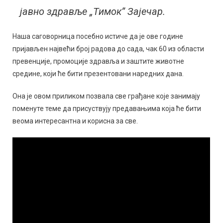
јавно здравље „Тимок” Зајечар.
Наша саговорница посебно истиче да је ове године
пријављен највећи број радова до сада, чак 60 из области
превенције, промоције здравља и заштите животне
средине, који ће бити презентовани наредних дана.
Она је овом приликом позвала све грађане које занимају
поменуте теме да присуствују предавањима која ће бити
веома интересантна и корисна за све.