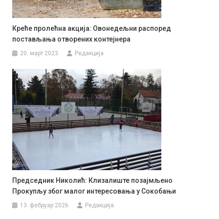
Креће пролећна акција: Овонедељни распоред
постављања отворених контејнера
20. март 2023.
Редакција
Председник Николић: Клизалиште позајмљено
Прокупљу због малог интересовања у Сокобањи
13. фебруар 2026.
Редакција