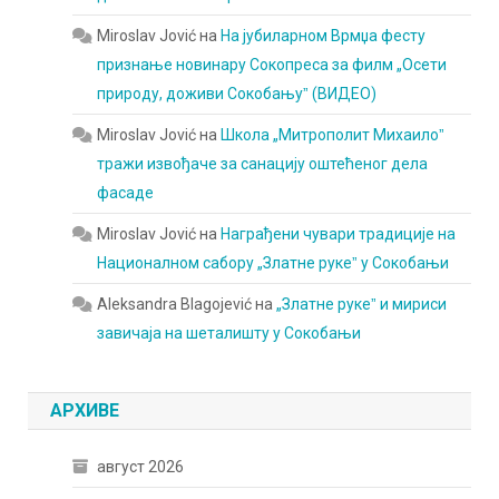
Miroslav Jović
на
На јубиларном Врмџа фесту
признање новинару Сокопреса за филм „Осети
природу, доживи Сокобањуˮ (ВИДЕО)
Miroslav Jović
на
Школа „Митрополит Михаилоˮ
тражи извођаче за санацију оштећеног дела
фасаде
Miroslav Jović
на
Награђени чувари традиције на
Националном сабору „Златне рукеˮ у Сокобањи
Aleksandra Blagojević
на
„Златне рукеˮ и мириси
завичаја на шеталишту у Сокобањи
АРХИВЕ
август 2026