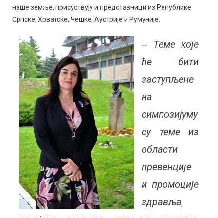
наше земље, присуствују и представници из Републике
Српске, Хрватске, Чешке, Аустрије и Румуније.
‒ Теме које
ће бити
заступљене
на
симпозијуму
су теме из
области
превенције
и промоције
здравља,