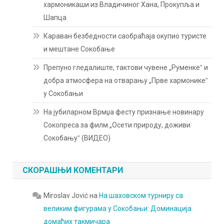
хармоникаши из Владичиног Хана, Прокупља и
Шапца
Караван безбедности саобраћаја окупио туристе
и мештане Сокобање
Препуно гледалиште, тактови чувене „Руменкеˮ и
добра атмосфера на отварању „Прве хармоникеˮ
у Сокобањи
На јубиларном Врмџа фесту признање новинару
Сокопреса за филм „Осети природу, доживи
Сокобањуˮ (ВИДЕО)
СКОРАШЊИ КОМЕНТАРИ
Miroslav Jović
на
На шаховском турниру са
великим фигурама у Сокобањи: Доминација
домаћих такмичара