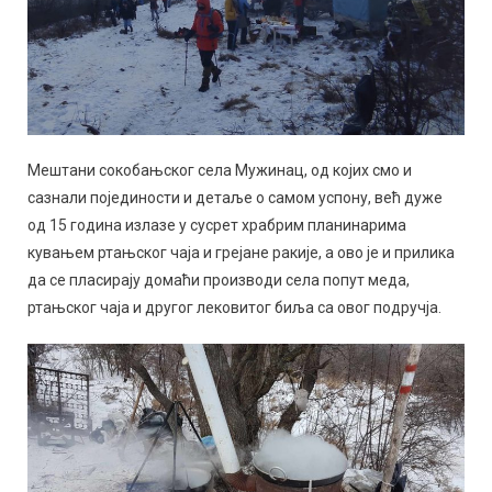
Мештани сокобањског села Мужинац, од којих смо и
сазнали појединости и детаље о самом успону, већ дуже
од 15 година излазе у сусрет храбрим планинарима
кувањем ртањског чаја и грејане ракије, а ово је и прилика
да се пласирају домаћи производи села попут меда,
ртањског чаја и другог лековитог биља са овог подручја.