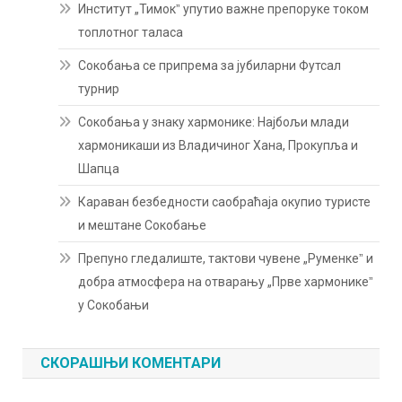
Институт „Тимокˮ упутио важне препоруке током
топлотног таласа
Сокобања се припрема за јубиларни Футсал
турнир
Сокобања у знаку хармонике: Најбољи млади
хармоникаши из Владичиног Хана, Прокупља и
Шапца
Караван безбедности саобраћаја окупио туристе
и мештане Сокобање
Препуно гледалиште, тактови чувене „Руменкеˮ и
добра атмосфера на отварању „Прве хармоникеˮ
у Сокобањи
СКОРАШЊИ КОМЕНТАРИ