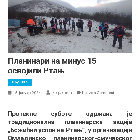
Планинари на минус 15
освојили Ртањ
Друштво
Редакција
on
15. јануар 2024.
Leave a Comment
Планинари
на
Протекле суботе одржана је
минус
традиционална планинарска акција
15
освојили
„Божићни успон на Ртањ”, у организацији
Ртањ
Омладинско планинарског-смучарског