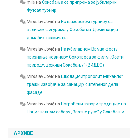
mile
на
Сокобања се припрема за јубиларни
Футсал турнир
Miroslav Jović
на
На шаховском турниру са
великим фигурама у Сокобањи: Доминација
домаћих такмичара
Miroslav Jović
на
На јубиларном Врмџа фесту
признање новинару Сокопреса за филм „Осети
природу, доживи Сокобањуˮ (ВИДЕО)
Miroslav Jović
на
Школа „Митрополит Михаилоˮ
тражи извођаче за санацију оштећеног дела
фасаде
Miroslav Jović
на
Награђени чувари традиције на
Националном сабору „Златне рукеˮ у Сокобањи
АРХИВЕ