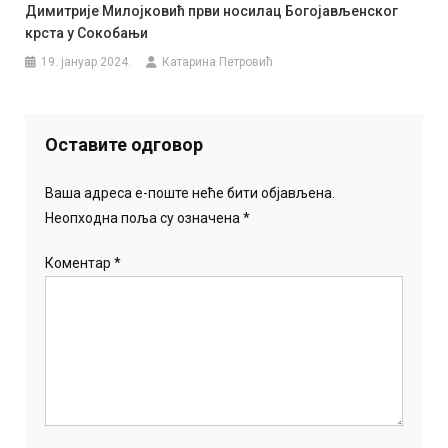
Димитрије Милојковић први носилац Богојављенског
крста у Сокобањи
19. јануар 2024.
Катарина Петровић
Оставите одговор
Ваша адреса е-поште неће бити објављена.
Неопходна поља су означена
*
Коментар
*