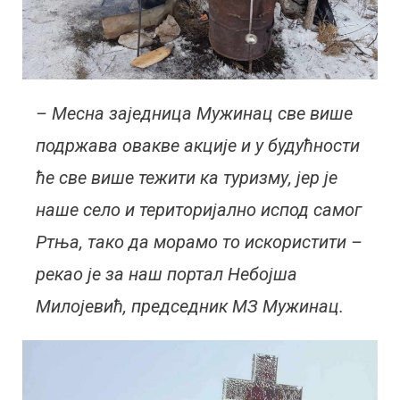
– Месна заједница Мужинац све више
подржава овакве акције и у будућности
ће све више тежити ка туризму, јер је
наше село и територијално испод самог
Ртња, тако да морамо то искористити –
рекао је за наш портал Небојша
Милојевић, председник МЗ Мужинац.