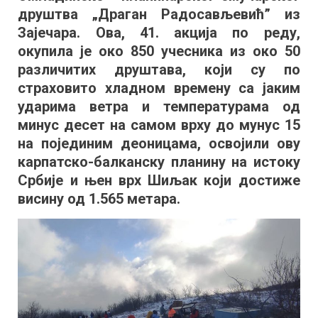
друштва „Драган Радосављевић” из
Зајечара. Ова, 41. акција по реду,
окупила је око 850 учесника из око 50
различитих друштава, који су по
страховито хладном времену са јаким
ударима ветра и температурама од
минус десет на самом врху до мунус 15
на појединим деоницама, освојили ову
карпатско-балканску планину на истоку
Србије и њен врх Шиљак који достиже
висину од 1.565 метара.