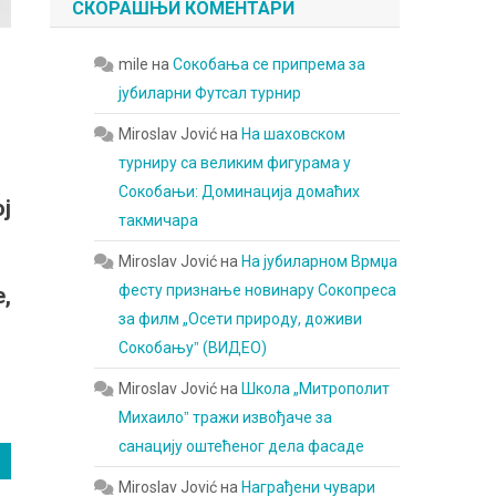
СКОРАШЊИ КОМЕНТАРИ
mile
на
Сокобања се припрема за
јубиларни Футсал турнир
Miroslav Jović
на
На шаховском
турниру са великим фигурама у
Сокобањи: Доминација домаћих
ј
такмичара
Miroslav Jović
на
На јубиларном Врмџа
фесту признање новинару Сокопреса
,
за филм „Осети природу, доживи
Сокобањуˮ (ВИДЕО)
Miroslav Jović
на
Школа „Митрополит
Михаилоˮ тражи извођаче за
санацију оштећеног дела фасаде
Miroslav Jović
на
Награђени чувари