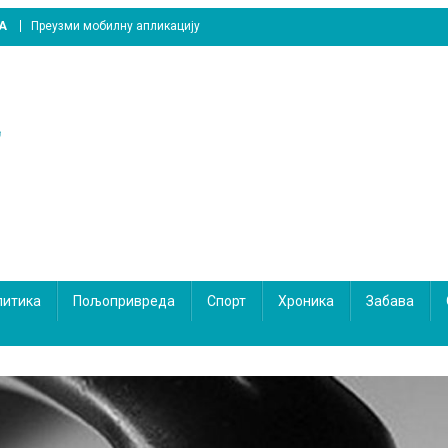
A
Преузми мобилну апликацију
литика
Пољопривреда
Спорт
Хроника
Забава