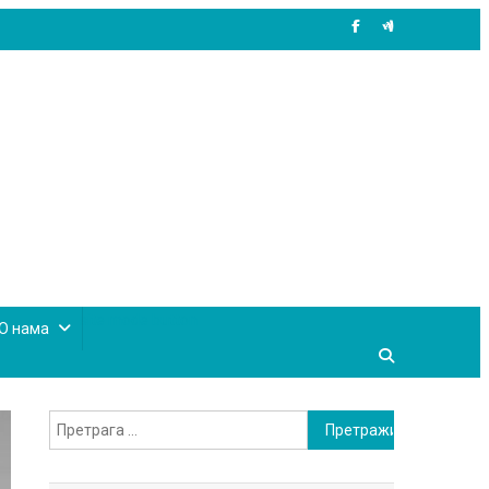
site mode button
О нама
Претрага
за: