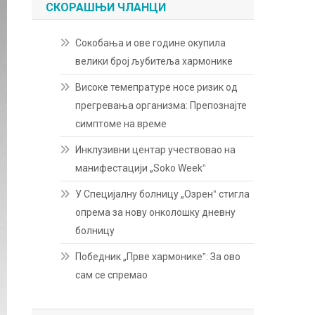
СКОРАШЊИ ЧЛАНЦИ
Сокобања и ове године окупила
велики број љубитеља хармонике
Високе темепратуре носе ризик од
прегревања организма: Препознајте
симптоме на време
Инклузивни центар учествовао на
манифестацији „Soko Weekˮ
У Специјалну болницу „Озренˮ стигла
опрема за нову онколошку дневну
болницу
Победник „Прве хармоникеˮ: За ово
сам се спремао