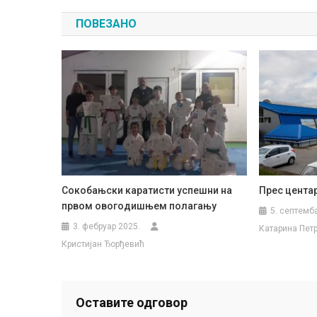
чланка
ПОВЕЗАНО
Сокобањски каратисти успешни на
Прес цента
првом овогодишњем полагању
5. септемб
3. фебруар 2025.
Катарина Пет
Кристијан Ђорђевић
Оставите одговор