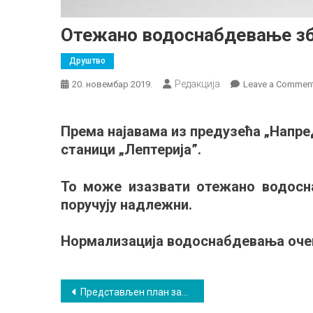
Отежано водоснабдевање зб
Друштво
Редакција
20. новембар 2019.
Leave a Commen
Према најавама из предузећа „Напре
станици „Лептерија”.
То може изазвати отежано водосн
поручују надлежни.
Нормализација водоснабдевања очеку
Кретање
Представљен план заштите резервата природе „Ртањ”