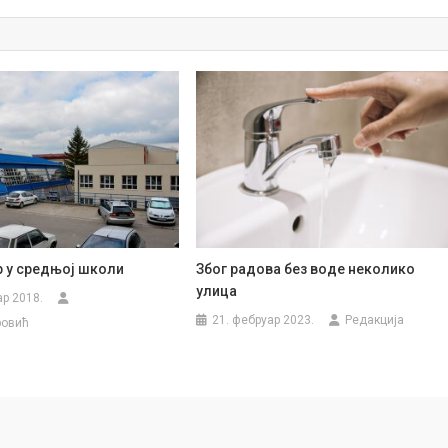
р у средњој школи
Због радова без воде неколико
улица
ар 2018.
21. фебруар 2023.
Редакција
ровић