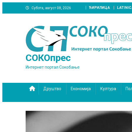
Skip
ЋИРИЛИЦА
LATINIC
Субота, август 08, 2026
to
content
СОКОпрес
Интернет портал Сокобање
Друштво
Економија
Култура
По