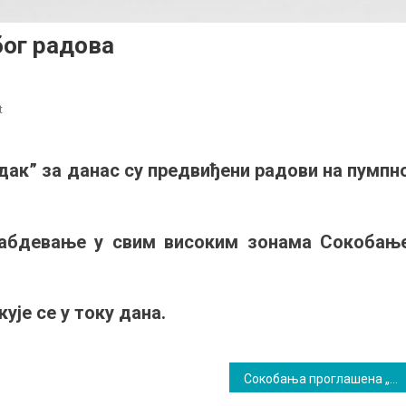
ог радова
on
t
Отежано
водоснабдевање
дак” за данас су предвиђени радови на пумпно
због
радова
абдевање у свим високим зонама Сокобање
је се у току дана.
Сокобања проглашена „Дестинацијом здравља”