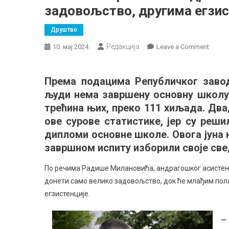
задовољство, другима егзис
Друштво
Редакција
on
10. мај 2024.
Leave a Comment
Основ
образ
Према подацима Републичког завод
одрас
људи нема завршену основну школу.
у
Сокоб
трећина њих, преко 111 хиљада. Дв
Неким
ове сурове статистике, јер су реш
задов
дипломи основне школе. Овога јуна 
други
завршном испиту изборили своје све
егзист
По речима Радише Милановића, андрагошког асистент
донети само велико задовољство, док ће млађим по
егзистенције.
–