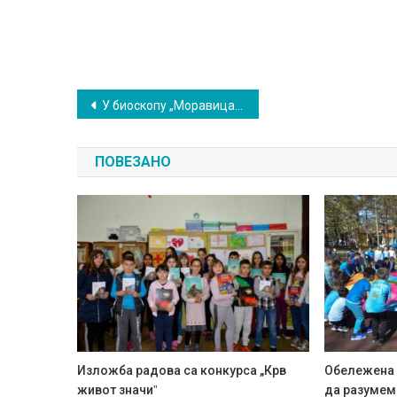
Кретање
У биоскопу „Моравицаˮ: Недеља премијера
чланка
ПОВЕЗАНО
Изложба радова са конкурса „Крв
Обележена 
живот значиˮ
да разумем