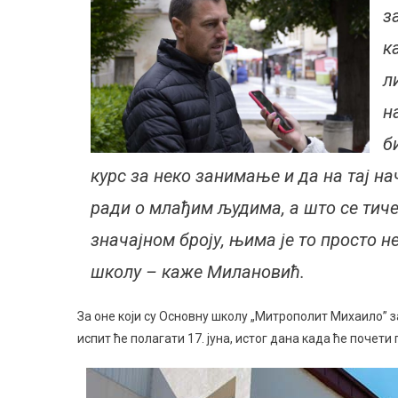
з
к
л
н
б
курс за неко занимање и да на тај нач
ради о млађим људима, а што се тиче
значајном броју, њима је то просто 
школу – каже Милановић.
За оне који су Основну школу „Митрополит Михаило” 
испит ће полагати 17. јуна, истог дана када ће почет