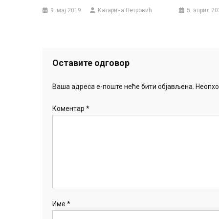
9. мај 2019.
Катарина Петровић
5. април 20
Оставите одговор
Ваша адреса е-поште неће бити објављена.
Неопхо
Коментар
*
Име
*