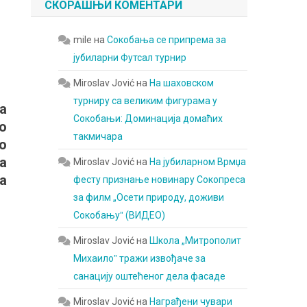
СКОРАШЊИ КОМЕНТАРИ
mile
на
Сокобања се припрема за
јубиларни Футсал турнир
Miroslav Jović
на
На шаховском
турниру са великим фигурама у
а
Сокобањи: Доминација домаћих
о
такмичара
о
а
Miroslav Jović
на
На јубиларном Врмџа
а
фесту признање новинару Сокопреса
за филм „Осети природу, доживи
Сокобањуˮ (ВИДЕО)
Miroslav Jović
на
Школа „Митрополит
Михаилоˮ тражи извођаче за
санацију оштећеног дела фасаде
Miroslav Jović
на
Награђени чувари