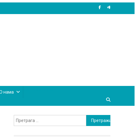
site mode button
О нама
Претрага
за: