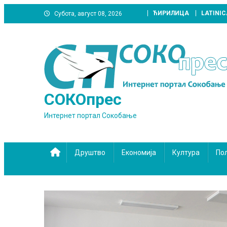
Skip
ЋИРИЛИЦА
LATINIC
Субота, август 08, 2026
to
content
СОКОпрес
Интернет портал Сокобање
Друштво
Економија
Култура
По