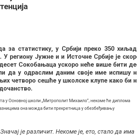
тенција
но
овање
а за статистику, у Србији преко 350 хиљад
лих
 У региону Јужне и и Источне Србије је скор
ањи:
адесет Сокобањаца ускоро неће више бити де
а
или да у одраслим даним своје име испишу н
ољство,
њих четворо сешће у школске клупе како би н
ма
дочанство.
енција
а у Основној школи „Митрополит Михаило”, некоме ће диплома
лазницима она можда бити прекретница у обезбеђивању
 Значај је различит. Некоме је, ето, стало да има