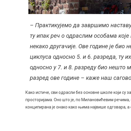
– Практикујемо да завршимо наставу т
ту ипак реч о одраслим особама које 
некако другачије. Ове године је био 
циклуса односно 5. и 6. разреда, ту 
односно у 7. и 8. разреду био нешто
разред ове године – каже наш сагов
Како истиче, сви одрасли без основне школе који су з
просторијама. Оно што је, по Милановићевим речима, 
конципирана је онако како њима највише одговара, а 