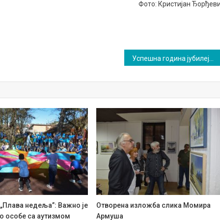
Фото: Кристијан Ђорђев
Успешна година јубилеја: Сокобањски каратисти на Купу Србије
„Плава недеља”: Важно је
Отворена изложба слика Момира
о особе са аутизмом
Армуша