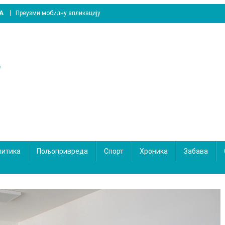
A
Преузми мобилну апликацију
литика
Пољопривреда
Спорт
Хроника
Забава