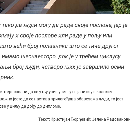
ако да људи могу да раде своје послове, јер је
имају и своје послове или раде у пољу или
нешто већи број полазника што се тиче другог
их имамо шеснаесторо, док је у трећем циклусу
 мањи број људи, четворо њих је завршило осми
орник.
аинтересовани да се у њу упишу, могу се јавити у школским
важно јесте да се настава прилагођава обавезама људи, то јест
све у циљу да дођу до дипломе.
Текст: Кристијан Ђорђевић; Јелена Радованов