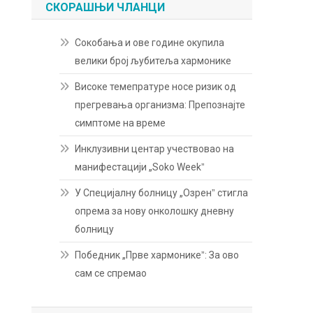
СКОРАШЊИ ЧЛАНЦИ
Сокобања и ове године окупила
велики број љубитеља хармонике
Високе темепратуре носе ризик од
прегревања организма: Препознајте
симптоме на време
Инклузивни центар учествовао на
манифестацији „Soko Weekˮ
У Специјалну болницу „Озренˮ стигла
опрема за нову онколошку дневну
болницу
Победник „Прве хармоникеˮ: За ово
сам се спремао