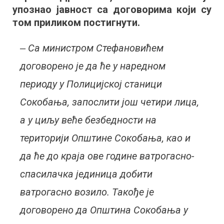
упознао јавност са договорима који су
том приликом постигнути.
‒ Са министром Стефановићем
договорено је да ће у наредном
периоду у Полицијској станици
Сокобања, запослити још четири лица,
а у циљу веће безбедности на
територији Општине Сокобања, као и
да ће до краја ове године ватрогасно-
спасилачка јединица добити
ватрогасно возило. Такође је
договорено да Општина Сокобања у