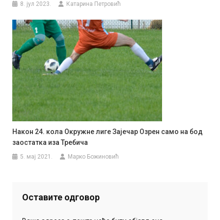
8. јул 2023.
Катарина Петровић
Након 24. кола Окружне лиге Зајечар Озрен само на бод
заостатка иза Требича
5. мај 2021.
Марко Божиновић
Оставите одговор