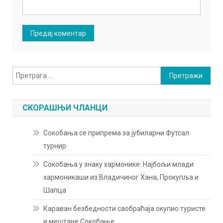
Претрага
за:
СКОРАШЊИ ЧЛАНЦИ
Сокобања се припрема за јубиларни Футсал
турнир
Сокобања у знаку хармонике: Најбољи млади
хармоникаши из Владичиног Хана, Прокупља и
Шапца
Караван безбедности саобраћаја окупио туристе
и мештане Сокобање