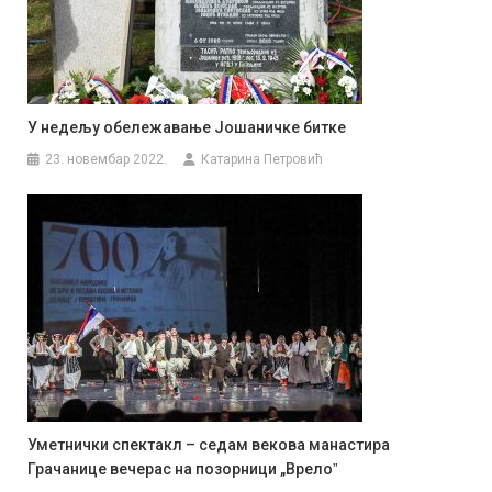
У недељу обележавање Јошаничке битке
23. новембар 2022.
Катарина Петровић
Уметнички спектакл – седам векова манастира
Грачанице вечерас на позорници „Врелоˮ