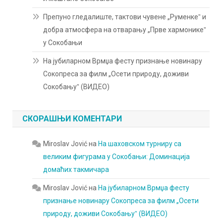
Препуно гледалиште, тактови чувене „Руменкеˮ и
добра атмосфера на отварању „Прве хармоникеˮ
у Сокобањи
На јубиларном Врмџа фесту признање новинару
Сокопреса за филм „Осети природу, доживи
Сокобањуˮ (ВИДЕО)
СКОРАШЊИ КОМЕНТАРИ
Miroslav Jović
на
На шаховском турниру са
великим фигурама у Сокобањи: Доминација
домаћих такмичара
Miroslav Jović
на
На јубиларном Врмџа фесту
признање новинару Сокопреса за филм „Осети
природу, доживи Сокобањуˮ (ВИДЕО)