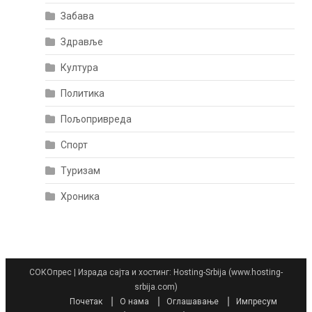
Забава
Здравље
Култура
Политика
Пољопривреда
Спорт
Туризам
Хроника
СОКОпрес
|
Израда сајта и хостинг: Hosting-Srbija (www.hosting-
srbija.com)
Почетак
О нама
Оглашавање
Импресум