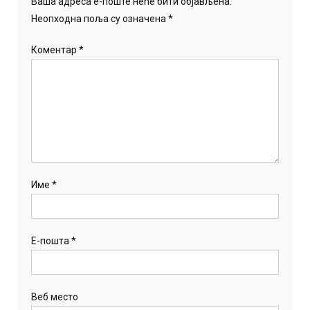
Ваша адреса е-поште неће бити објављена.
Неопходна поља су означена
*
Коментар
*
Име
*
Е-пошта
*
Веб место