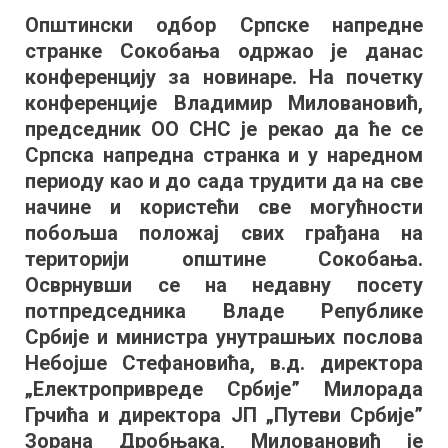
СНС:
Општински одбор Српске напредне
Заједно
странке Сокобања одржао је данас
са
Републиком
конференцију за новинаре. На почетку
решавамо
конференције Владимир Миловановић,
проблеме
председник ОО СНС је рекао да ће се
Српска напредна странка и у наредном
периоду као и до сада трудити да на све
начине и користећи све могућности
побољша положај свих грађана на
територији општине Сокобања.
Осврнувши се на недавну посету
потпредседника Владе Републике
Србије и министра унутрашњих послова
Небојше Стефановића, в.д. директора
„Електропривреде Србије” Милорада
Грчића и директора ЈП „Путеви Србије”
Зорана Дробњака, Миловановић је