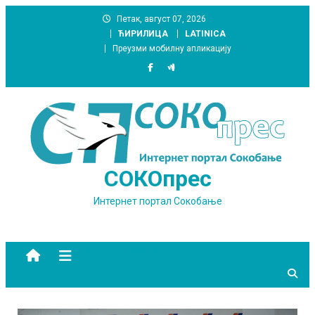
Skip
Петак, август 07, 2026
to
ЋИРИЛИЦА
LATINICA
content
Преузми мобилну апликацију
СОКОпрес
Интернет портал Сокобање
site mode button