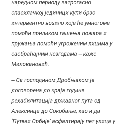
наредном периоду ватрогасно
спасилачкој јединици купи брзо
интервентно возило које ће умногоме
помоћи приликом гашења пожара и
пружања помоћи угроженим лицима у
саобраћајним незгодама ‒ каже
Миловановић.
‒ Са господином Дробњаком је
договорена до краја године
рехабилитација државног пута од
Алексинца до Сокобање, као и да
‘Путеви Србије’ асфалтирају пет улица у