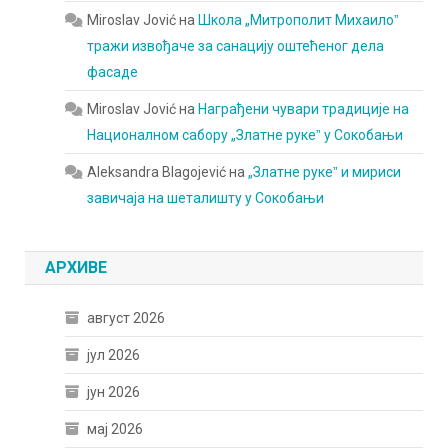
Miroslav Jović
на
Школа „Митрополит Михаилоˮ
тражи извођаче за санацију оштећеног дела
фасаде
Miroslav Jović
на
Награђени чувари традиције на
Националном сабору „Златне рукеˮ у Сокобањи
Aleksandra Blagojević
на
„Златне рукеˮ и мириси
завичаја на шеталишту у Сокобањи
АРХИВЕ
август 2026
јул 2026
јун 2026
мај 2026