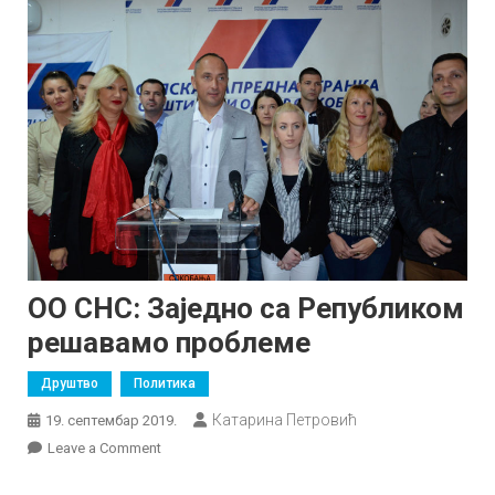
ОО СНС: Заједно са Републиком
решавамо проблеме
Друштво
Политика
Катарина Петровић
19. септембар 2019.
on
Leave a Comment
ОО