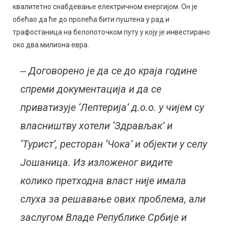
квалитетно снабдевање електричном енергијом. Он је
обећао да ће до пролећа бити пуштена у рад и
трафостаница на белопоточком путу у коју је инвестирано
око два милиона евра.
‒ Договорено је да се до краја године
спреми документација и да се
приватизује ‘Лептерија’ д.о.о. у чијем су
власништву хотели ‘Здрављак’ и
‘Турист’, ресторан ‘Чока’ и објекти у селу
Јошаница. Из изложеног видите
колико претходна власт није имала
слуха за решавање ових проблема, али
заслугом Владе Републике Србије и