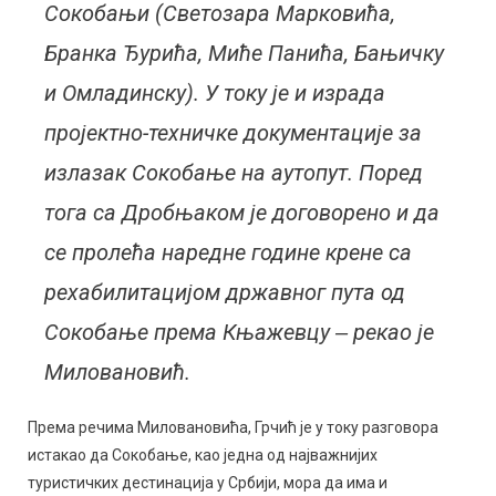
Сокобањи (Светозара Марковића,
Бранка Ђурића, Миће Панића, Бањичку
и Омладинску). У току је и израда
пројектно-техничке документације за
излазак Сокобање на аутопут. Поред
тога са Дробњаком је договорено и да
се пролећа наредне године крене са
рехабилитацијом државног пута од
Сокобање према Књажевцу ‒ рекао је
Миловановић.
Према речима Миловановића, Грчић је у току разговора
истакао да Сокобање, као једна од најважнијих
туристичких дестинација у Србији, мора да има и