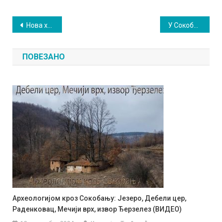
Кретање
Нова хапшења због кокаина
У Сокобањи обележено 25 година од почетка НАТО бомбардовања
чланка
ПОВЕЗАНО
Археологијом кроз Сокобању: Језеро, Дебели цер,
Раденковац, Мечији врх, извор Ђерзелез (ВИДЕО)