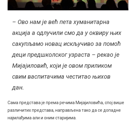
– Ово нам је већ пета хуманитарна
акција а одлучили смо да у оквиру њих
сакупљамо новац искључиво за помоћ
деци предшколског узраста – рекао је
Мијајиловић, који је овом приликом
свим васпитачима честитао њихов
дан.
Сама представа је према речима Мијајиловића, спој више
различитих представа, направљена тако да се допадне
најмлађима али и оним старијима.