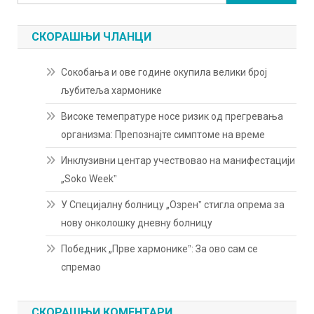
за:
СКОРАШЊИ ЧЛАНЦИ
Сокобања и ове године окупила велики број
љубитеља хармонике
Високе темепратуре носе ризик од прегревања
организма: Препознајте симптоме на време
Инклузивни центар учествовао на манифестацији
„Soko Weekˮ
У Специјалну болницу „Озренˮ стигла опрема за
нову онколошку дневну болницу
Победник „Прве хармоникеˮ: За ово сам се
спремао
СКОРАШЊИ КОМЕНТАРИ