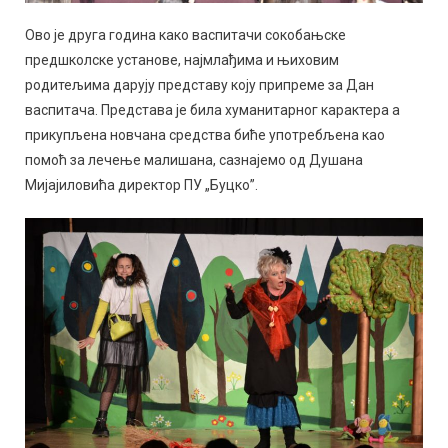
Ово је друга година како васпитачи сокобањске
предшколске установе, најмлађима и њиховим
родитељима дарују представу коју припреме за Дан
васпитача. Представа је била хуманитарног карактера а
прикупљена новчана средства биће употребљена као
помоћ за лечење малишана, сазнајемо од Душана
Мијајиловића директор ПУ „Буцко”.