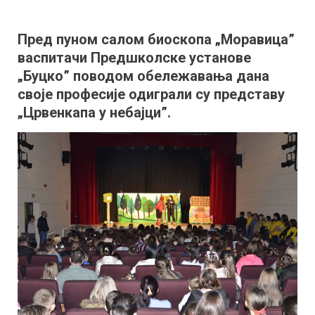
Одржана
хуманитарна
Пред пуном салом биоскопа „Моравица”
представа
васпитачи Предшколске установе
поводом
Дана
„Буцко” поводом обележавања дана
васпитача
своје професије одиграли су представу
„Црвенкапа у небајци”.