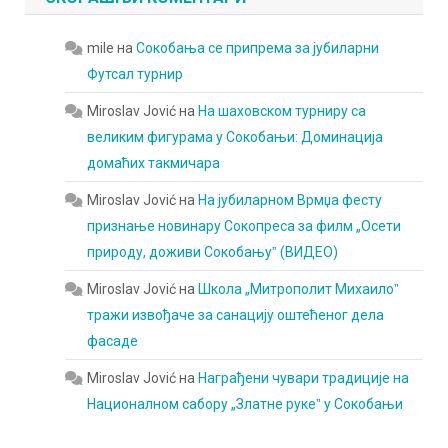
mile
на
Сокобања се припрема за јубиларни
Футсал турнир
Miroslav Jović
на
На шаховском турниру са
великим фигурама у Сокобањи: Доминација
домаћих такмичара
Miroslav Jović
на
На јубиларном Врмџа фесту
признање новинару Сокопреса за филм „Осети
природу, доживи Сокобањуˮ (ВИДЕО)
Miroslav Jović
на
Школа „Митрополит Михаилоˮ
тражи извођаче за санацију оштећеног дела
фасаде
Miroslav Jović
на
Награђени чувари традиције на
Националном сабору „Златне рукеˮ у Сокобањи