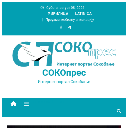
Skip
Субота, август 08, 2026
to
ЋИРИЛИЦА
LATINICA
content
Преузми мобилну апликацију
СОКОпрес
Интернет портал Сокобање
site mode button