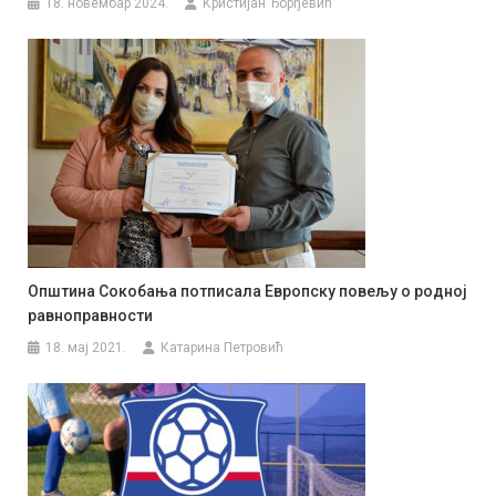
18. новембар 2024.
Кристијан Ђорђевић
Општина Сокобања потписала Европску повељу о родној
равноправности
18. мај 2021.
Катарина Петровић