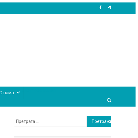
site mode button
О нама
Претрага
за: