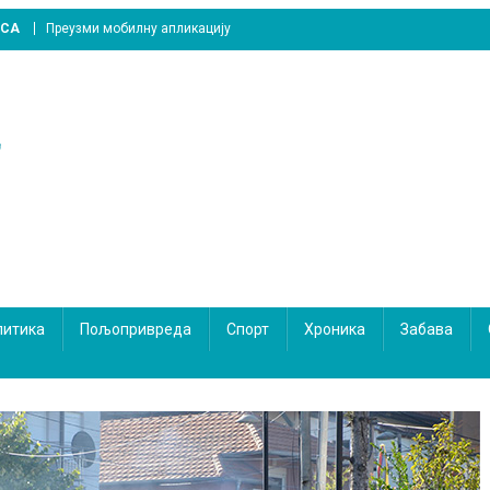
ICA
Преузми мобилну апликацију
литика
Пољопривреда
Спорт
Хроника
Забава