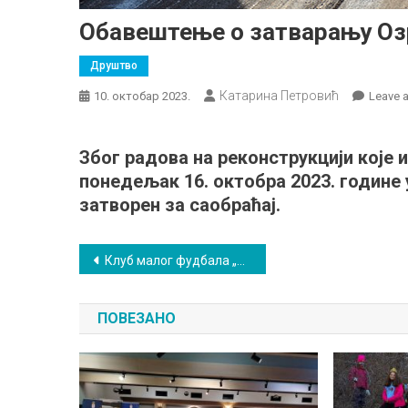
Обавештење о затварању Оз
Друштво
Катарина Петровић
10. октобар 2023.
Leave 
Због радова на реконструкцији које 
понедељак 16. октобра 2023. године 
затворен за саобраћај.
Кретање
Клуб малог фудбала „Озрен 2018” гради мост пријатељства са Словенијом
чланка
ПОВЕЗАНО