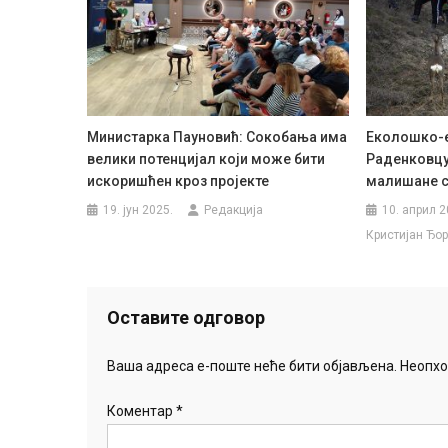
Министарка Пауновић: Сокобања има
Еколошко-е
велики потенцијал који може бити
Раденковцу
искоришћен кроз пројекте
малишане с
19. јун 2025.
Редакција
10. април 2
Кристијан Ђо
Оставите одговор
Ваша адреса е-поште неће бити објављена.
Неопхо
Коментар
*