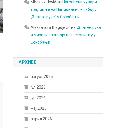
Miroslav Jović
на
Награђени чувари
традиције на Националном сабору
„Златне рукеˮ у Сокобањи
Aleksandra Blagojević
на
„Златне рукеˮ
и мириси завичаја на шеталишту у
Сокобањи
АРХИВЕ
август 2026
јул 2026
јун 2026
мај 2026
април 2026