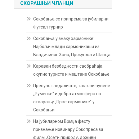
СКОРАШЊИ ЧЛАНЦИ
Сокобања се припрема за јубиларни
Футсал турнир
Сокобања у знаку хармонике:
Најбољи млади хармоникаши из
Владичиног Хана, Прокупља и Шапца
Караван безбедности саобраћаја
окупио туристе и мештане Сокобање
Препуно гледалиште, тактови чувене
„Руменкеˮ и добра атмосфера на
отварању „Прве хармоникеˮ у
Сокобањи
На јубиларном Врмџа фесту
признање новинару Сокопреса за
филм „Осети природу, доживи