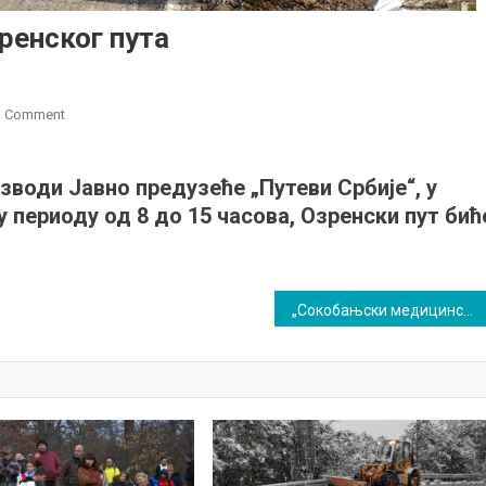
ренског пута
on
a Comment
Обавештење
о
изводи Јавно предузеће „Путеви Србије“, у
затварању
у периоду од 8 до 15 часова, Озренски пут бић
Озренског
пута
„Сокобањски медицински дани” и јубилеј 45 година рада Специјалне болнице Сокобања