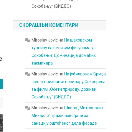
Сокобањуˮ (ВИДЕО)
СКОРАШЊИ КОМЕНТАРИ
Miroslav Jović
на
На шаховском
турниру са великим фигурама у
Сокобањи: Доминација домаћих
е
такмичара
Miroslav Jović
на
На јубиларном Врмџа
фесту признање новинару Сокопреса
за филм „Осети природу, доживи
Сокобањуˮ (ВИДЕО)
Miroslav Jović
на
Школа „Митрополит
Михаилоˮ тражи извођаче за
санацију оштећеног дела фасаде