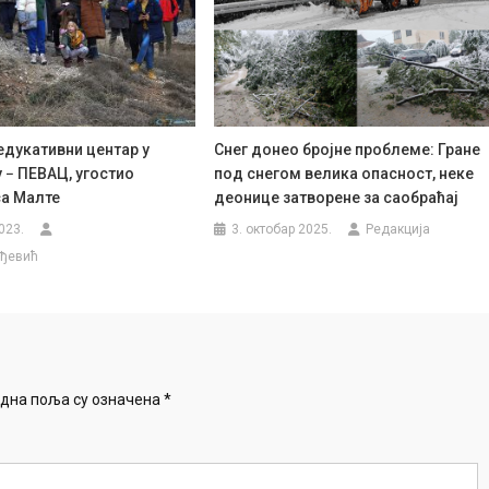
дукативни центар у
Снег донео бројне проблеме: Гране
 − ПЕВАЦ, угостио
под снегом велика опасност, неке
а Малте
деонице затворене за саобраћај
023.
3. октобар 2025.
Редакција
рђевић
дна поља су означена
*