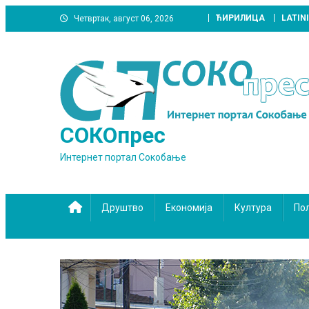
Skip
ЋИРИЛИЦА
LATIN
Четвртак, август 06, 2026
to
content
СОКОпрес
Интернет портал Сокобање
Друштво
Економија
Култура
По