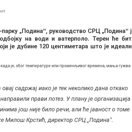
on
ent
Нова
атракција
-парку „Подинаˮ, руководство СРЦ „Подинаˮ ј
на
одбојку на води и ватерполо. Терен ће бит
Аква-
парку
оји је дубине 120 центиметара што је идеалн
„Подинаˮ
 када је, због температуре или променљивог времена, мања гужва
 овај садржај иако је тек неколико дана откако
 направили прави потез. У плану је организација
инима још није било речи, али ће јавност о томе
е Милош Крстић, директор СРЦ „Подинаˮ.