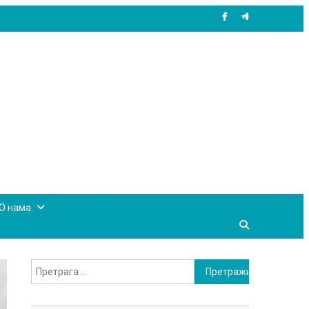
site mode button
О нама
Претрага
за: