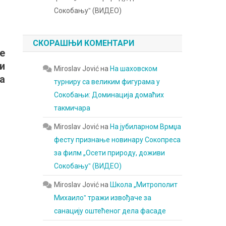
Сокобањуˮ (ВИДЕО)
СКОРАШЊИ КОМЕНТАРИ
е
и
Miroslav Jović
на
На шаховском
а
турниру са великим фигурама у
Сокобањи: Доминација домаћих
такмичара
Miroslav Jović
на
На јубиларном Врмџа
фесту признање новинару Сокопреса
за филм „Осети природу, доживи
Сокобањуˮ (ВИДЕО)
Miroslav Jović
на
Школа „Митрополит
Михаилоˮ тражи извођаче за
санацију оштећеног дела фасаде