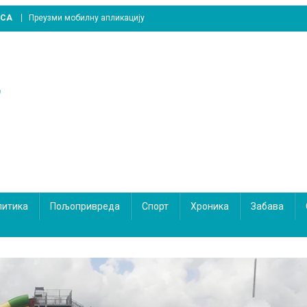
ICA
Преузми мобилну апликацију
литика
Пољопривреда
Спорт
Хроника
Забава