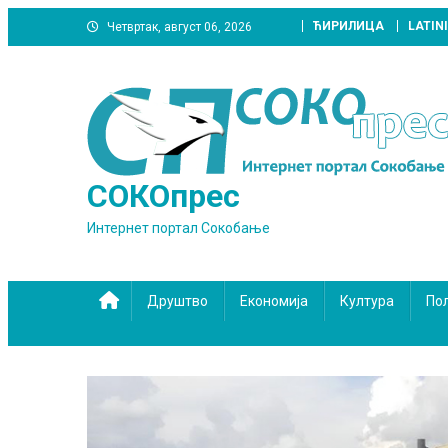
Skip
ЋИРИЛИЦА
LATIN
Четвртак, август 06, 2026
to
content
СОКОпрес
Интернет портал Сокобање
Друштво
Економија
Култура
По