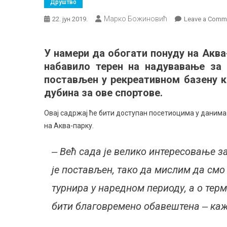
Друштво
Марко Божиновић
22. јун 2019.
Leave a Comm
У намери да обогати понуду на Аква
набавило терен на надувавање за 
постављен у рекреативном базену к
дубина за ове спортове.
Овај садржај ће бити доступан посетиоцима у данима
на Аква-парку.
‒ Већ сада је велико интересовање за
је постављен, тако да мислим да смо
турнира у наредном периоду, а о терм
бити благовремено обавештена ‒ каж