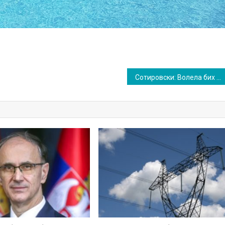
Сотировски: Волела бих да је Сокобања у Нишавском округу