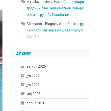
Miroslav Jović
на
Награђени чувари
традиције на Националном сабору
„Златне рукеˮ у Сокобањи
Aleksandra Blagojević
на
„Златне рукеˮ
и мириси завичаја на шеталишту у
Сокобањи
АРХИВЕ
август 2026
јул 2026
јун 2026
мај 2026
април 2026