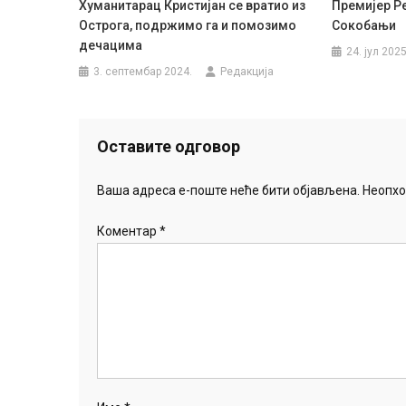
Хуманитарац Кристијан се вратио из
Премијер Ре
Острога, подржимо га и помозимо
Сокобањи
дечацима
24. јул 2025
3. септембар 2024.
Редакција
Оставите одговор
Ваша адреса е-поште неће бити објављена.
Неопхо
Коментар
*