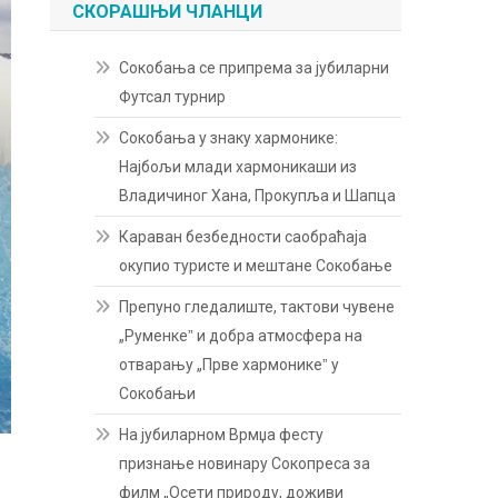
СКОРАШЊИ ЧЛАНЦИ
Сокобања се припрема за јубиларни
Футсал турнир
Сокобања у знаку хармонике:
Најбољи млади хармоникаши из
Владичиног Хана, Прокупља и Шапца
Караван безбедности саобраћаја
окупио туристе и мештане Сокобање
Препуно гледалиште, тактови чувене
„Руменкеˮ и добра атмосфера на
отварању „Прве хармоникеˮ у
Сокобањи
На јубиларном Врмџа фесту
признање новинару Сокопреса за
филм „Осети природу, доживи