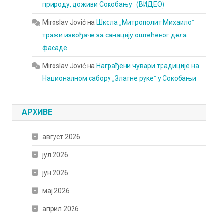
природу, доживи Сокобањуˮ (ВИДЕО)
Miroslav Jović
на
Школа „Митрополит Михаилоˮ
тражи извођаче за санацију оштећеног дела
фасаде
Miroslav Jović
на
Награђени чувари традиције на
Националном сабору „Златне рукеˮ у Сокобањи
АРХИВЕ
август 2026
јул 2026
јун 2026
мај 2026
април 2026