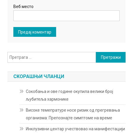
Веб место
Претрага
за:
СКОРАШЊИ ЧЛАНЦИ
Сокобања и ове године окупила велики број
љубитеља хармонике
Високе темепратуре носе ризик од прегревања
организма: Препознајте симптоме на време
Инклузивни центар учествовао на манифестацији