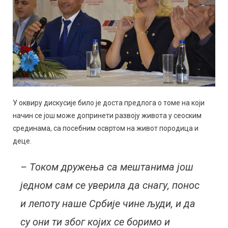
У оквиру дискусије било је доста предлога о томе на који
начин се још може допринети развоју живота у сеоским
срединама, са посебним освртом на живот породица и
деце.
– Током дружења са мештанима још
једном сам се уверила да снагу, понос
и лепоту наше Србије чине људи, и да
су они ти због којих се боримо и