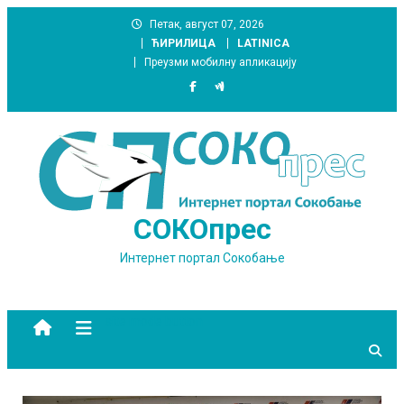
Skip
Петак, август 07, 2026
to
ЋИРИЛИЦА
LATINICA
content
Преузми мобилну апликацију
СОКОпрес
Интернет портал Сокобање
site mode button