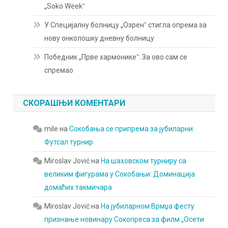
„Soko Weekˮ
У Специјалну болницу „Озренˮ стигла опрема за
нову онколошку дневну болницу
Победник „Прве хармоникеˮ: За ово сам се
спремао
СКОРАШЊИ КОМЕНТАРИ
mile
на
Сокобања се припрема за јубиларни
Футсал турнир
Miroslav Jović
на
На шаховском турниру са
великим фигурама у Сокобањи: Доминација
домаћих такмичара
Miroslav Jović
на
На јубиларном Врмџа фесту
признање новинару Сокопреса за филм „Осети