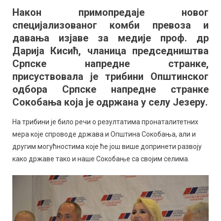
др
Након примопредаје новог
Дарија
специјализованог комби превоза и
Кисић
на
давања изјаве за медије проф. др
трибини
Дарија Кисић, чланица председништва
ОО
Српске напредне странке,
СНС
присуствовала је трибини Општинског
у
одбора Српске напредне странке
селу
Сокобања која је одржана у селу Језеру.
Језеру
На трибини је било речи о резултатима пронаталитетних
мера које спроводе држава и Oпштина Сокобања, али и
другим могућностима које ће још више допринети развоју
како државе тако и наше Сокобање са својим селима.