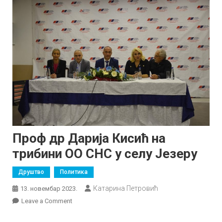
Проф др Дарија Кисић на
трибини ОО СНС у селу Језеру
Друштво
Политика
Катарина Петровић
13. новембар 2023.
on
Leave a Comment
Проф