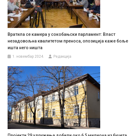
Вратила се камера у сокобањски парламент: Власт
незадовољна квалитетом преноса, опозиција каже боље
ишта него ништа
1. новембар 2024.
Редакција
Пројекти 29 удружења добили око 6,5 милиона из буџета