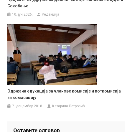
Сокобање
10. јун 2026.
Редакција
Одржана едукација за чланове комисије и поткомисија
за комасацију
7. децембар 2018.
Катарина Петровић
Оставите одговор