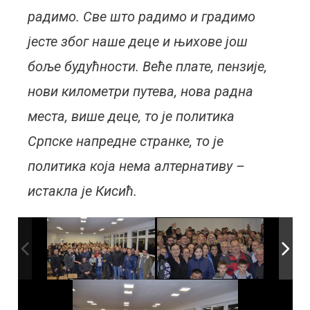
радимо. Све што радимо и градимо
јесте због наше деце и њихове још
боље будућности. Веће плате, пензије,
нови километри путева, нова радна
места, више деце, то је политика
Српске напредне странке, то је
политика која нема алтернативу –
истакла је Кисић.